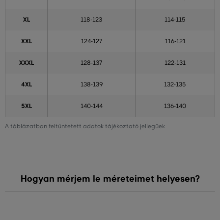
XL
118-123
114-115
XXL
124-127
116-121
XXXL
128-137
122-131
4XL
138-139
132-135
5XL
140-144
136-140
A táblázatban feltüntetett adatok tájékoztató jellegűek
Hogyan mérjem le méreteimet helyesen?