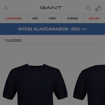
ÚJDONSÁG
NŐI
FÉRFI
GYEREK
OUTLET
NYÁRI ALAPDARABOK -50% >>
PULÓVEREK