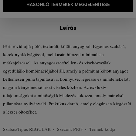
HASONLÓ TERMÉKEK MEGJELENÍTÉSE
Leírás
Férfi rövid ujjú póló, texturált, kötött anyagból. Egyenes szabású,
kerek nyakkivágással, mellkasán hímzett minimalista
márkajelzéssel. Az anyagösszetétel len- és viszkózszálak
egyedülálló kombinációjából áll, amely a prémium kötött anyagot
kellemesen puha tapintásúvá, könnyűvé, légiessé és mindenekelőtt
nagyon kényelmessé teszi viselés közben. Az exkluzív
tulajdonságokat a minőségi kivitelezés fokozza, amely már első
pillantásra nyilvánvaló. Praktikus darab, amely elegánsan kiegészíti
a lezser öltözéket.
Szabás/Típus
REGULAR
Szezon: PF23
Termék kódja