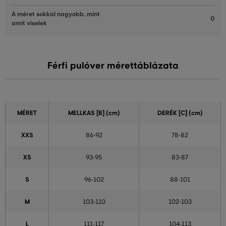
A méret sokkal nagyobb, mint
0
amit viselek
Férfi pulóver mérettáblázata
MÉRET
MELLKAS
[B] (cm)
DERÉK [C] (cm)
XXS
86-92
78-82
XS
93-95
83-87
S
96-102
88-101
M
103-110
102-103
L
111-117
104-113