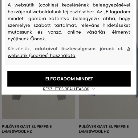
A websütik (cookies) kezelésének beleegyezésével
hozzájárul weboldalunk fejlesztéséhez. Az „Elfogadom
mindet" gombra kattintva beleegyezik abba, hogy
személyre szabott tartalmat, releváns hirdetéseket
mutassunk és vonzó, online vásárlási élményt
nyújtsunk Önnek.
adataival tisztességesen járunk el.
Köszönjük,
A
websütik (cookies) használata
ELFOGADOM MINDET
RÉSZLETES BEÁLLÍTÁSOK
PULÓVER GANT SUPERFINE
PULÓVER GANT SUPERFINE
LAMBSWOOL HZ
LAMBSWOOL HZ