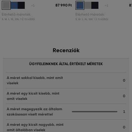
87 990 Ft
8
+1
+1
Elérhető méretek:
Elérhető méretek:
+2 további
+1 további
S
,
M
,
L
,
XL
,
XXL
S
,
M
,
L
,
XL
,
XXL
Recenziók
ÜGYFELEINKNEK ÁLTAL ÉRTÉKELT MÉRETEK
A méret sokkal kisebb, mint amit
0
viselek
A méret egy kicsit kisebb, mint
0
amit viselek
A méret megegyezik az általam
1
szokásosan viselt mérettel
A méret egy kicsit nagyobb, mint
0
amit általában viselek