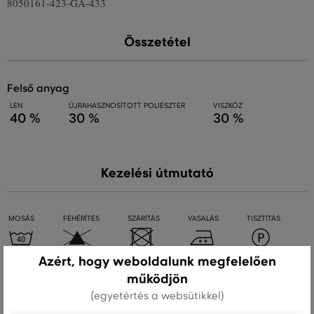
8050161-423-GA-433
Összetétel
felső anyag
LEN
ÚJRAHASZNOSÍTOTT POLIÉSZTER
VISZKÓZ
40 %
30 %
30 %
Kezelési útmutató
MOSÁS
FEHÉRÍTÉS
SZÁRÍTÁS
VASALÁS
TISZTÍTÁS
Azért, hogy weboldalunk megfelelően
működjön
Ajánlott termékek
(egyetértés a websütikkel)