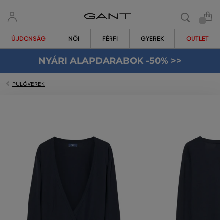
ÚJDONSÁG
NŐI
FÉRFI
GYEREK
OUTLET
NYÁRI ALAPDARABOK -50% >>
PULÓVEREK