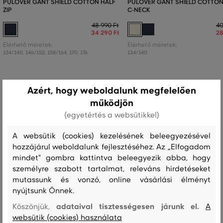
PULÓVER GANT SHIELD COTTON HALF
PULÓVER GANT SHIELD COTTON
ZIP
C-NECK
48 990 Ft
40
34 290 Ft
28
Elérhető méretek:
Elérhető méretek:
134/140
,
146/152
,
158/164
,
170
,
176
134/140
Azért, hogy weboldalunk megfelelően
működjön
Recenziók
(egyetértés a websütikkel)
ÜGYFELEINKNEK ÁLTAL ÉRTÉKELT MÉRETEK
A websütik (cookies) kezelésének beleegyezésével
hozzájárul weboldalunk fejlesztéséhez. Az „Elfogadom
A méret sokkal kisebb, mint amit
0
mindet" gombra kattintva beleegyezik abba, hogy
viselek
személyre szabott tartalmat, releváns hirdetéseket
A méret egy kicsit kisebb, mint
mutassunk és vonzó, online vásárlási élményt
0
amit viselek
nyújtsunk Önnek.
A méret megegyezik az általam
adataival tisztességesen járunk el.
Köszönjük,
A
1
szokásosan viselt mérettel
websütik (cookies) használata