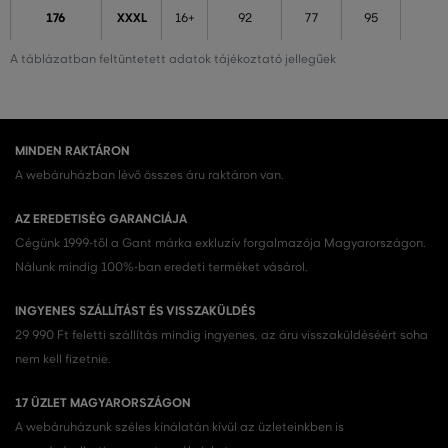
176
XXXL
16+
92
77
95
A táblázatban feltüntetett adatok tájékoztató jellegűek
MINDEN RAKTÁRON
A webáruházban lévő összes áru raktáron van.
AZ EREDETISÉG GARANCIÁJA
Cégünk 1999-től a Gant márka exkluzív forgalmazója Magyarországon.
Nálunk mindig 100%-ban eredeti terméket vásárol.
INGYENES SZÁLLÍTÁST ÉS VISSZAKÜLDÉS
29 990 Ft feletti szállítás mindig ingyenes, az áru visszaküldéséért soha
nem kell fizetnie.
17 ÜZLET MAGYARORSZÁGON
A webáruházunk széles kínálatán kívül az üzleteinkben is