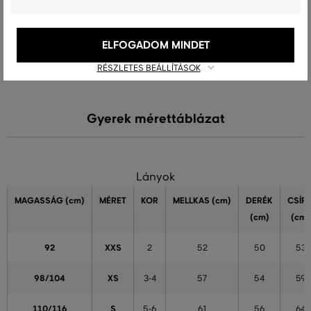
A méret egy kicsit nagyobb, mint
0
amit általában viselek
ELFOGADOM MINDET
A méret sokkal nagyobb, mint
0
amit viselek
RÉSZLETES BEÁLLÍTÁSOK
Gyerek mérettáblázat
Lányok
MAGASSÁG
(cm)
MÉRET
KOR
MELLKAS
(cm)
DERÉK
CSÍP
(cm)
(cm)
92
XXS
2
52
50
53
98/104
XS
3-4
57
54
59
110/116
S
5-6
61
56
64