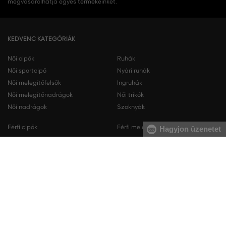
megvásárolhatja egyes termékeinket.
KEDVENC KATEGÓRIÁK
Női cipők
Ruhák
Női sportcipő
Nyári ruhák
Női melegítőfelsők
Ingruhák
Női melegítőnadrágok
Női trikók
Női nadrágok
Szoknyák
Férfi cipők
Férfi melegítőfelsők
Hagyjon üzenetet
Férfi sportcipő
Férfi melegítőnadrágok
Férfi ingek
Férfi pulóverek
Férfi trikók
Férfi nadrágok
Férfi rövidnadrágok
Férfi fehérneműk
KAPCSOLAT