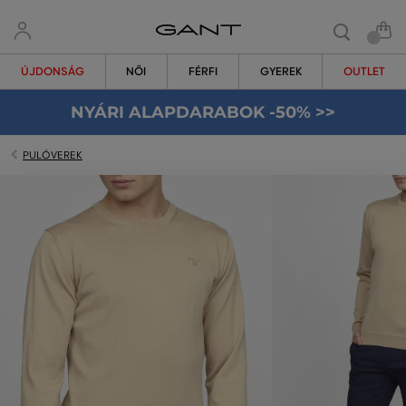
ÚJDONSÁG
NŐI
FÉRFI
GYEREK
OUTLET
NYÁRI ALAPDARABOK -50% >>
PULÓVEREK