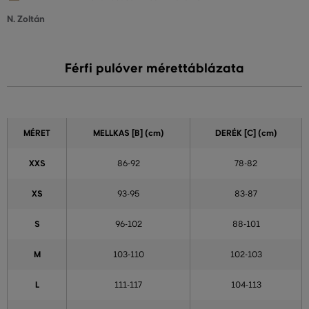
N. Zoltán
Férfi pulóver mérettáblázata
MÉRET
MELLKAS
[B] (cm)
DERÉK [C] (cm)
XXS
86-92
78-82
XS
93-95
83-87
S
96-102
88-101
M
103-110
102-103
L
111-117
104-113