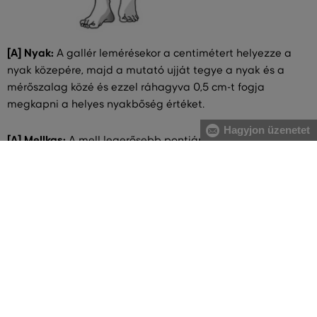
[A] Nyak:
A gallér lemérésekor a centimétert helyezze a
nyak közepére, majd a mutató ujját tegye a nyak és a
mérőszalag közé és ezzel ráhagyva 0,5 cm-t fogja
megkapni a helyes nyakbőség értéket.
Hagyjon üzenetet
[A] Mellkas:
A mell legerősebb pontjánál, valamint a hát
legszélesebb részénél mérje magát, közvetlenül a hónalj
alatt végigvezetve két ujjal alátartva a centimétert.
[B] Derék:
A derékbőséget a köldök magasságában, a
legkeskenyebb résznél vezesse végig, vízszintesen, két ujjal
alátartva a centimétert. Nagyobb has esetében a gerinc
kanyarulatától a has legkiugróbb pontjáig mérje.
[C] Csípő:
Vezesse körbe oldalról kezdve a csípő és a fenék
legszélesebb részeinél a centimétert. Figyeljen arra, hogy