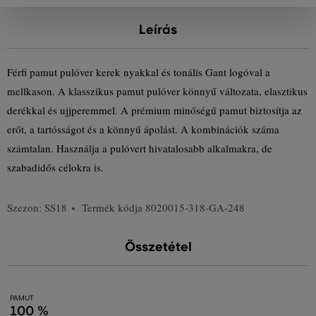
Leírás
Férfi pamut pulóver kerek nyakkal és tonális Gant logóval a
mellkason. A klasszikus pamut pulóver könnyű változata, elasztikus
derékkal és ujjperemmel. A prémium minőségű pamut biztosítja az
erőt, a tartósságot és a könnyű ápolást. A kombinációk száma
számtalan. Használja a pulóvert hivatalosabb alkalmakra, de
szabadidős célokra is.
Szezon: SS18
Termék kódja
8020015-318-GA-248
Összetétel
PAMUT
100 %