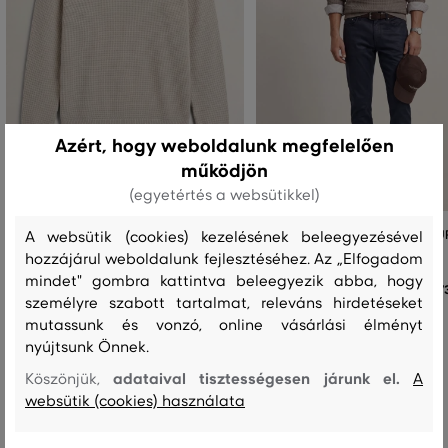
Azért, hogy weboldalunk megfelelően
működjön
(egyetértés a websütikkel)
PULÓVER GANT MICRO TEXTURED
PULÓVER GANT COTTON TEXTU
A websütik (cookies) kezelésének beleegyezésével
COTTON C-NECK
ZIP
hozzájárul weboldalunk fejlesztéséhez. Az „Elfogadom
mindet" gombra kattintva beleegyezik abba, hogy
65 990 Ft
7
+2
személyre szabott tartalmat, releváns hirdetéseket
Elérhető méretek:
Elérhető méretek:
mutassunk és vonzó, online vásárlási élményt
+1 további
+1 további
S
,
M
,
L
,
XL
,
XXL
S
,
M
,
L
,
XL
,
XXL
nyújtsunk Önnek.
adataival tisztességesen járunk el.
Köszönjük,
A
websütik (cookies) használata
Recenziók