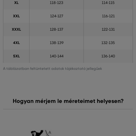
XL
118-123
114-115
XXL
124-127
116-121
XXXL
128-137
122-131
4XL
138-139
132-135
5XL
140-144
136-140
A táblázatban feltüntetett adatok tájékoztató jellegűek
Hogyan mérjem le méreteimet helyesen?