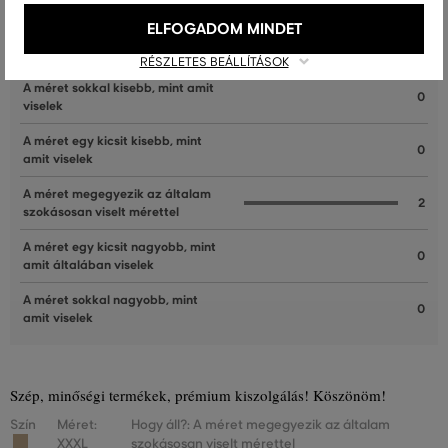
ELFOGADOM MINDET
ÜGYFELEINKNEK ÁLTAL ÉRTÉKELT MÉRETEK
RÉSZLETES BEÁLLÍTÁSOK
A méret sokkal kisebb, mint amit
0
viselek
A méret egy kicsit kisebb, mint
0
amit viselek
A méret megegyezik az általam
2
szokásosan viselt mérettel
A méret egy kicsit nagyobb, mint
0
amit általában viselek
A méret sokkal nagyobb, mint
0
amit viselek
Szép, minőségi termékek, prémium kiszolgálás! Köszönöm!
Szín
Méret:
Hogy áll?: A méret megegyezik az általam
XXXL
szokásosan viselt mérettel