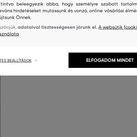
ttintva beleegyezik abba, hogy személyre szabott tartalm
leváns hirdetéseket mutassunk és vonzó, online vásárlási élmé
újtsunk Önnek.
adataival tisztességesen járunk el.
szönjük,
A websütik (cooki
sználata
ELFOGADOM MINDET
TES BEÁLLÍTÁSOK