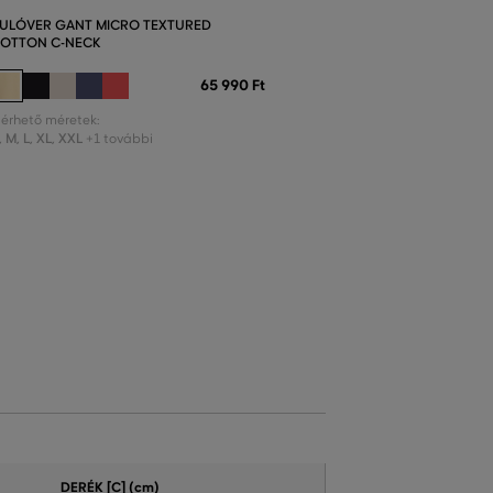
ULÓVER GANT MICRO TEXTURED
OTTON C-NECK
65 990 Ft
lérhető méretek:
,
M
,
L
,
XL
,
XXL
+1 további
DERÉK [C] (cm)