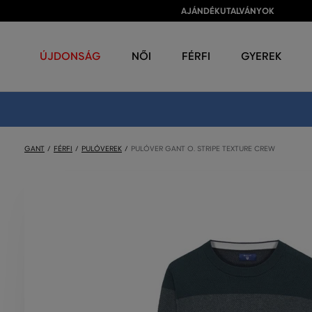
AJÁNDÉKUTALVÁNYOK
ÚJDONSÁG
NŐI
FÉRFI
GYEREK
GANT
FÉRFI
PULÓVEREK
PULÓVER GANT O. STRIPE TEXTURE CREW