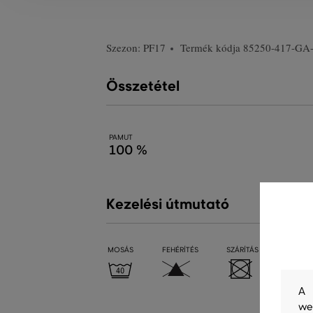
Szezon: PF17
Termék kódja
85250-417-GA
Összetétel
PAMUT
100 %
Kezelési útmutató
MOSÁS
FEHÉRÍTÉS
SZÁRÍTÁS
VASALÁ
A 
we