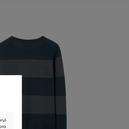
rul
bra