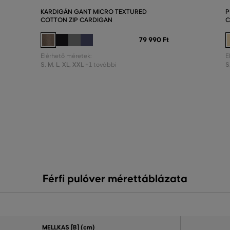
KARDIGÁN GANT MICRO TEXTURED
P
COTTON ZIP CARDIGAN
C
79 990 Ft
Elérhető méretek:
E
S
,
M
,
L
,
XL
,
XXL
S
+1 további
Férfi pulóver mérettáblázata
MELLKAS
[B] (cm)