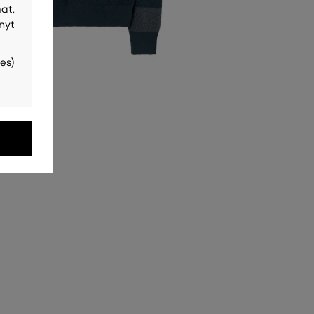
at,
nyt
es)