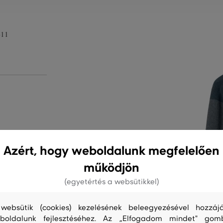
-11
Azért, hogy weboldalunk megfelelően
működjön
S
TISZTÍTÁS
(egyetértés a websütikkel)
websütik (cookies) kezelésének beleegyezésével hozzájá
boldalunk fejlesztéséhez. Az „Elfogadom mindet" gom