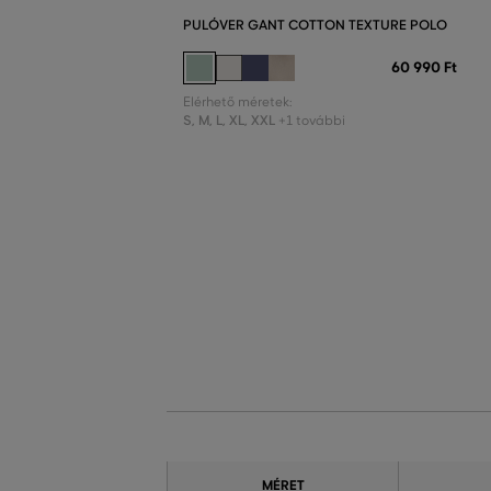
PULÓVER GANT COTTON TEXTURE POLO
60 990 Ft
Elérhető méretek:
S
,
M
,
L
,
XL
,
XXL
+1 további
MÉRET