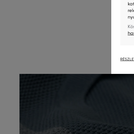
ka
re
ny
Kö
ha
RÉSZLE