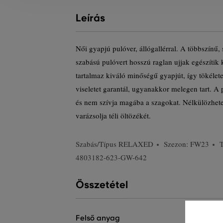
Leírás
Női gyapjú pulóver, állógallérral. A többszínű, 
szabású pulóvert hosszú raglan ujjak egészítik
tartalmaz kiváló minőségű gyapjút, így tökélete
viseletet garantál, ugyanakkor melegen tart. 
és nem szívja magába a szagokat. Nélkülözhetet
varázsolja téli öltözékét.
Szabás/Típus
RELAXED
Szezon: FW23
4803182-623-GW-642
Összetétel
felső anyag