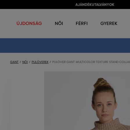
AJÁNDÉKUTALVÁNYOK
ÚJDONSÁG
NŐI
FÉRFI
GYEREK
GANT
NŐI
PULÓVEREK
PULÓVER GANT MULTICOLOR TEXTURE STAND COLLA