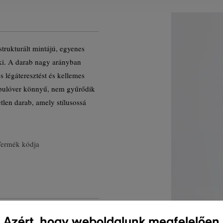
strukturált mintájú, egyenes
 ki. A darab nagy arányban
s légáteresztést és kellemes
A pulóver könnyű, nem gyűrődik
len darab, amely stílusossá
Termék kódja
Azért, hogy weboldalunk megfelelően