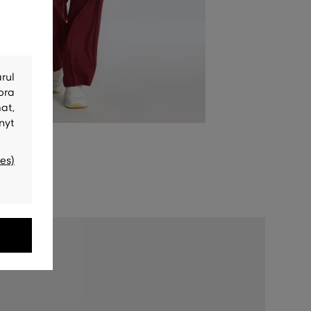
rul
bra
at,
nyt
es)