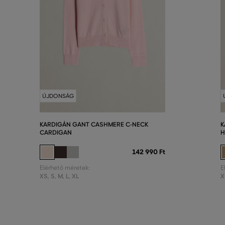
ÚJDONSÁG
KARDIGÁN GANT CASHMERE C-NECK
K
CARDIGAN
H
142 990 Ft
Elérhető méretek:
E
XS
,
S
,
M
,
L
,
XL
X