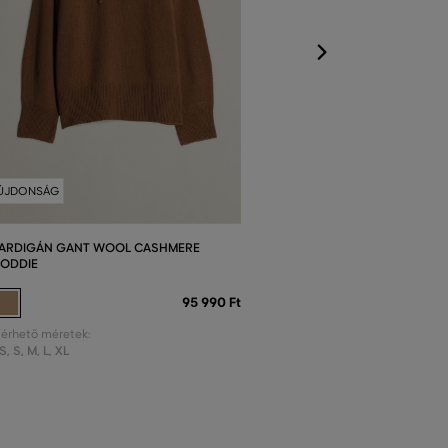
ÚJDONSÁG
ARDIGÁN GANT WOOL CASHMERE
ODDIE
95 990 Ft
lérhető méretek:
S
,
S
,
M
,
L
,
XL