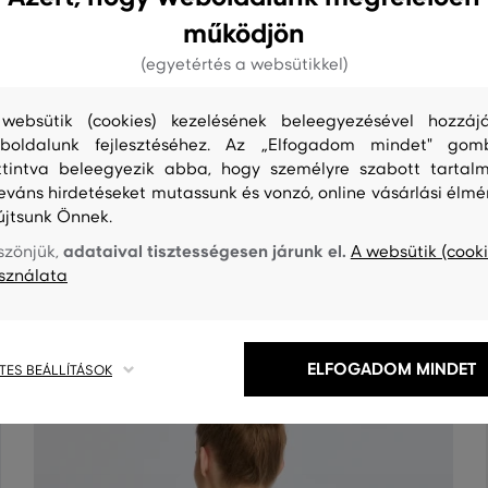
működjön
(egyetértés a websütikkel)
websütik (cookies) kezelésének beleegyezésével hozzájá
boldalunk fejlesztéséhez. Az „Elfogadom mindet" gom
ttintva beleegyezik abba, hogy személyre szabott tartalm
leváns hirdetéseket mutassunk és vonzó, online vásárlási élmé
S
TISZTÍTÁS
újtsunk Önnek.
adataival tisztességesen járunk el.
szönjük,
A websütik (cooki
sználata
ELFOGADOM MINDET
TES BEÁLLÍTÁSOK