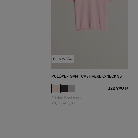
ÚJDONSÁG
PULÓVER GANT CASHMERE C-NECK SS
122 990 Ft
Elérhető méretek:
XS
,
S
,
M
,
L
,
XL