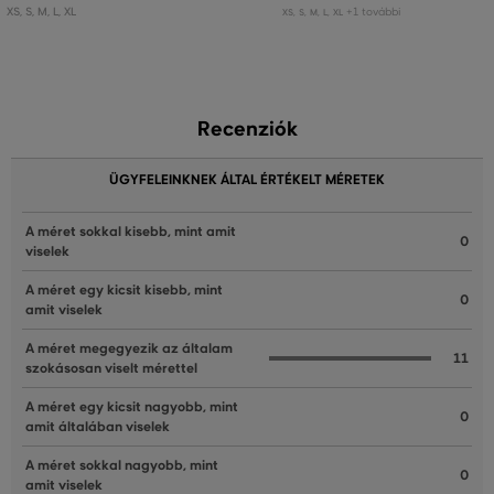
XS
,
S
,
M
,
L
,
XL
+1 további
XS
,
S
,
M
,
L
,
XL
Recenziók
ÜGYFELEINKNEK ÁLTAL ÉRTÉKELT MÉRETEK
A méret sokkal kisebb, mint amit
0
viselek
A méret egy kicsit kisebb, mint
0
amit viselek
A méret megegyezik az általam
11
szokásosan viselt mérettel
A méret egy kicsit nagyobb, mint
0
amit általában viselek
A méret sokkal nagyobb, mint
0
amit viselek