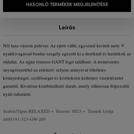
HASONLÓ TERMÉKEK MEGJELENÍTÉSE
Leírás
Női laza vászon pulóver. Az ejtett vállú, egyszínű kivitelt mély V
nyakkivágással bordás szegély egészíti ki a deréknál és hasítékok az
oldalán. Az ujján tónusos GANT logó található. A természetes
anyagösszetétel az exkluzív selyem arányával tökéletes
könnyedséget, szellősséget és kivételesen kellemes viseletérzetet
garantál. Kiválóan kombinálható darab, amely stílusosan felpezsdíti
nyári ruhatárát.
Szabás/Típus
RELAXED
Szezon: SS23
Termék kódja
4805191-323-GW-209