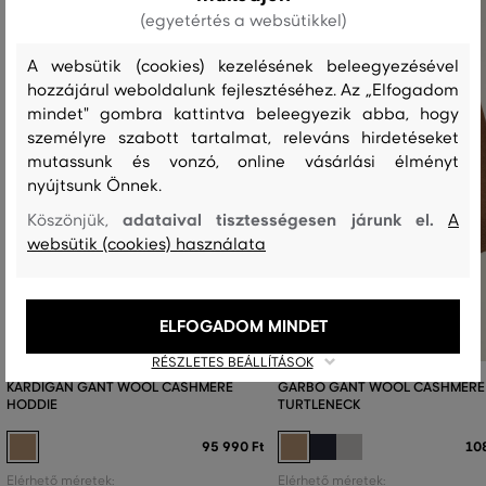
(egyetértés a websütikkel)
A websütik (cookies) kezelésének beleegyezésével
hozzájárul weboldalunk fejlesztéséhez. Az „Elfogadom
mindet" gombra kattintva beleegyezik abba, hogy
személyre szabott tartalmat, releváns hirdetéseket
mutassunk és vonzó, online vásárlási élményt
nyújtsunk Önnek.
adataival tisztességesen járunk el.
Köszönjük,
A
websütik (cookies) használata
ELFOGADOM MINDET
RÉSZLETES BEÁLLÍTÁSOK
KARDIGÁN GANT WOOL CASHMERE
GARBÓ GANT WOOL CASHMERE
HODDIE
TURTLENECK
95 990 Ft
10
Elérhető méretek:
Elérhető méretek: