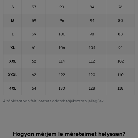
S
57
90
84
76
M
59
96
94
80
L
59
100
98
88
XL
61
106
104
92
XXL
62
114
112
102
XXXL
62
122
120
110
4XL
64
130
128
118
A táblázatban feltüntetett adatok tájékoztató jellegűek
Hogyan mérjem le méreteimet helyesen?