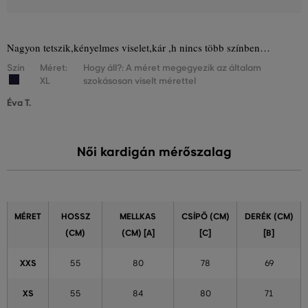
Nagyon tetszik,kényelmes viselet,kár ,h nincs több színben…
Szín
Méret:
Hogy áll?: A méret megegyezik az általam
XL
szokásosan viselt mérettel
Éva T.
Női kardigán mérőszalag
MÉRET
HOSSZ
MELLKAS
CSÍPŐ (CM)
DERÉK (CM)
(CM)
(CM) [A]
[C]
[B]
XXS
55
80
78
69
XS
55
84
80
71