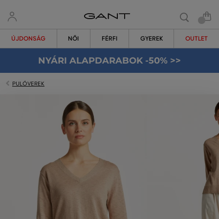
ÚJDONSÁG
NŐI
FÉRFI
GYEREK
OUTLET
NYÁRI ALAPDARABOK -50% >>
PULÓVEREK