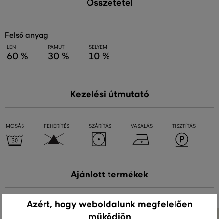
Összetétel
felső anyag
LEN
PAMUT
SELYEM
60 %
30 %
10 %
Kezelési útmutató
MOSÁS
FEHÉRÍTÉS
SZÁRÍTÁS
VASALÁS
TISZTÍTÁS
Ajánlott termékek
Azért, hogy weboldalunk megfelelően
működjön