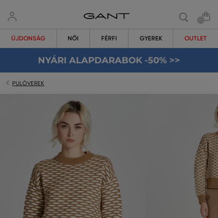
ÚJDONSÁG
NŐI
FÉRFI
GYEREK
OUTLET
NYÁRI ALAPDARABOK -50% >>
PULÓVEREK