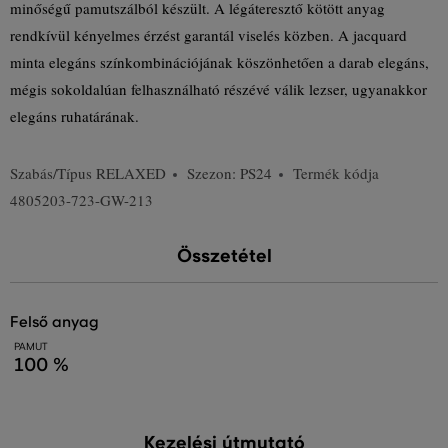
minőségű pamutszálból készült. A légáteresztő kötött anyag
rendkívül kényelmes érzést garantál viselés közben. A jacquard
minta elegáns színkombinációjának köszönhetően a darab elegáns,
mégis sokoldalúan felhasználható részévé válik lezser, ugyanakkor
elegáns ruhatárának.
Szabás/Típus
RELAXED
Szezon: PS24
Termék kódja
4805203-723-GW-213
Összetétel
felső anyag
PAMUT
100 %
Kezelési útmutató