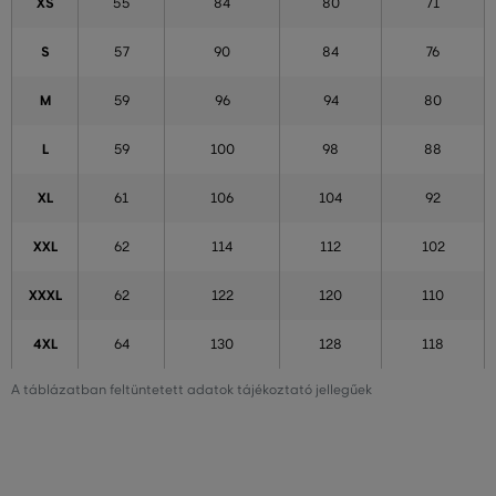
XS
55
84
80
71
S
57
90
84
76
M
59
96
94
80
L
59
100
98
88
XL
61
106
104
92
XXL
62
114
112
102
XXXL
62
122
120
110
4XL
64
130
128
118
A táblázatban feltüntetett adatok tájékoztató jellegűek