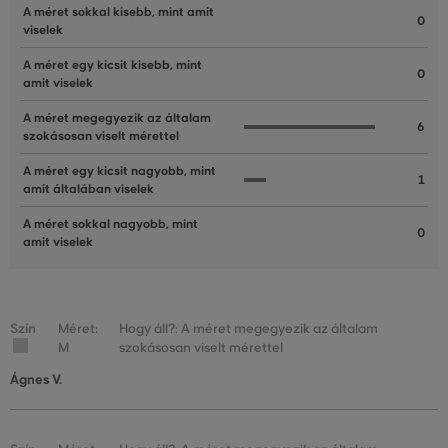
A méret sokkal kisebb, mint amit
0
viselek
A méret egy kicsit kisebb, mint
0
amit viselek
A méret megegyezik az általam
6
szokásosan viselt mérettel
A méret egy kicsit nagyobb, mint
1
amit általában viselek
A méret sokkal nagyobb, mint
0
amit viselek
Szín
Méret:
Hogy áll?: A méret megegyezik az általam
M
szokásosan viselt mérettel
Ágnes V.