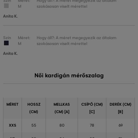
Szín
Méret:
Hogy áll?: A méret megegyezik az általam
M
szokásosan viselt mérettel
Anita K.
Szín
Méret:
Hogy áll?: A méret megegyezik az általam
M
szokásosan viselt mérettel
Anita K.
Női kardigán mérőszalag
MÉRET
HOSSZ
MELLKAS
CSÍPŐ (CM)
DERÉK (CM)
(CM)
(CM) [A]
[C]
[B]
XXS
55
80
78
69