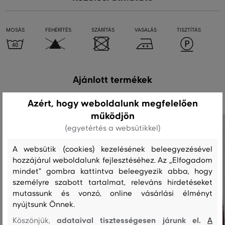
MOSÁS
FEHÉRÍTÉS
SZÁRÍTÁS
VASALÁS
TISZTÍTÁS
Ajánlott termékek
Azért, hogy weboldalunk megfelelően
működjön
(egyetértés a websütikkel)
A websütik (cookies) kezelésének beleegyezésével
hozzájárul weboldalunk fejlesztéséhez. Az „Elfogadom
mindet" gombra kattintva beleegyezik abba, hogy
személyre szabott tartalmat, releváns hirdetéseket
mutassunk és vonzó, online vásárlási élményt
nyújtsunk Önnek.
adataival tisztességesen járunk el.
Köszönjük,
A