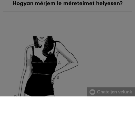
Hogyan mérjem le méreteimet helyesen?
Chateljen velünk