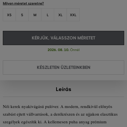
Milyen méretet szeretne?
XS
S
M
L
XL
XXL
KÉRJÜK, VÁLASSZON MÉRETET
2026. 08. 10.
Önnél
KÉSZLETEN ÜZLETEINKBEN
Leírás
Női kerek nyakivágású pulóver. A modern, rendkívül előnyös
szabást ejtett vállvarrások, a derékrészen és az ujjakon elasztikus
szegélyek egészítik ki. A kellemesen puha anyag prémium