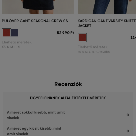
PULÓVER GANT SEASONAL CREW SS
KARDIGÁN GANT VARSITY KNITT
JACKET
52 990 Ft
11
Elérhető méretek:
XS
,
S
,
M
,
L
,
XL
Elérhető méretek:
+1 további
XS
,
S
,
M
,
L
,
XL
Recenziók
ÜGYFELEINKNEK ÁLTAL ÉRTÉKELT MÉRETEK
A méret sokkal kisebb, mint amit
0
viselek
A méret egy kicsit kisebb, mint
0
amit viselek