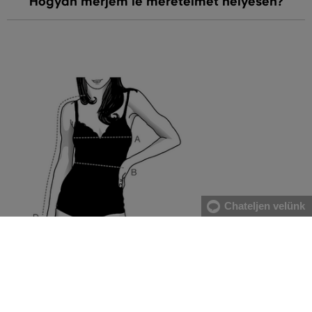
Hogyan mérjem le méreteimet helyesen?
Chateljen velünk