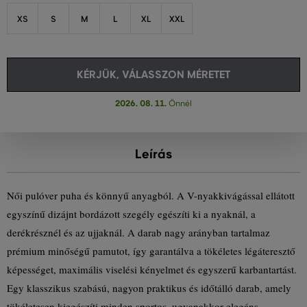
XS
S
M
L
XL
XXL
KÉRJÜK, VÁLASSZON MÉRETET
2026. 08. 11.
Önnél
Leírás
Női pulóver puha és könnyű anyagból. A V-nyakkivágással ellátott
egyszínű dizájnt bordázott szegély egészíti ki a nyaknál, a
derékrésznél és az ujjaknál. A darab nagy arányban tartalmaz
prémium minőségű pamutot, így garantálva a tökéletes légáteresztő
képességet, maximális viselési kényelmet és egyszerű karbantartást.
Egy klasszikus szabású, nagyon praktikus és időtálló darab, amely
tökéletesen kiegészíti minden sportos, ugyanakkor elegáns