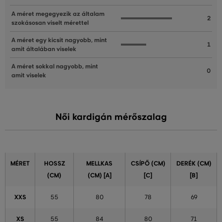
A méret megegyezik az általam
2
szokásosan viselt mérettel
A méret egy kicsit nagyobb, mint
1
amit általában viselek
A méret sokkal nagyobb, mint
0
amit viselek
Női kardigán mérőszalag
MÉRET
HOSSZ
MELLKAS
CSÍPŐ (CM)
DERÉK (CM)
(CM)
(CM) [A]
[C]
[B]
XXS
55
80
78
69
XS
55
84
80
71