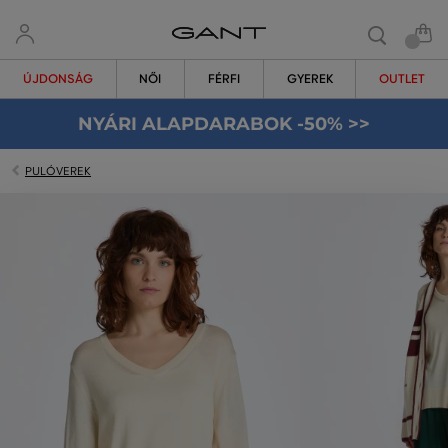
ÚJDONSÁG
NŐI
FÉRFI
GYEREK
OUTLET
NYÁRI ALAPDARABOK -50% >>
PULÓVEREK