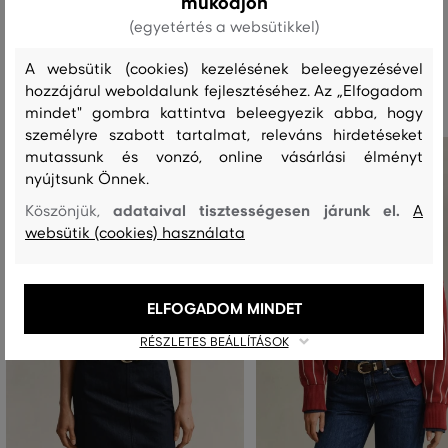
működjön
(egyetértés a websütikkel)
Ajánlott termékek
A websütik (cookies) kezelésének beleegyezésével
hozzájárul weboldalunk fejlesztéséhez. Az „Elfogadom
mindet" gombra kattintva beleegyezik abba, hogy
személyre szabott tartalmat, releváns hirdetéseket
mutassunk és vonzó, online vásárlási élményt
nyújtsunk Önnek.
adataival tisztességesen járunk el.
Köszönjük,
A
websütik (cookies) használata
ELFOGADOM MINDET
RÉSZLETES BEÁLLÍTÁSOK