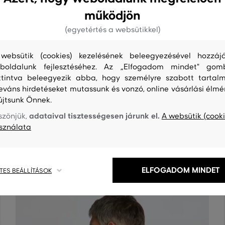
működjön
(egyetértés a websütikkel)
websütik (cookies) kezelésének beleegyezésével hozzájá
boldalunk fejlesztéséhez. Az „Elfogadom mindet" gom
ttintva beleegyezik abba, hogy személyre szabott tartalm
leváns hirdetéseket mutassunk és vonzó, online vásárlási élmé
újtsunk Önnek.
adataival tisztességesen járunk el.
szönjük,
A websütik (cooki
S
TISZTÍTÁS
sználata
ELFOGADOM MINDET
TES BEÁLLÍTÁSOK