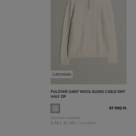
ÚJDONSÁG
PULÓVER GANT WOOL BLEND CABLE KNIT
HALF ZIP
97 990 Ft
Elérhető méretek:
S
,
M
,
L
,
XL
,
XXL
+1 további