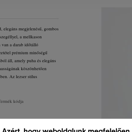
vid, elegáns megjelenésű, gombos
szegéllyel, a mellkason
 van a darab időtálló
szetétel prémium minőségű
ból áll, amely puha és elegáns
lmasságának köszönhetően
ben. Az lezser stílus
Termék kódja
Azért, hogy weboldalunk megfelelően