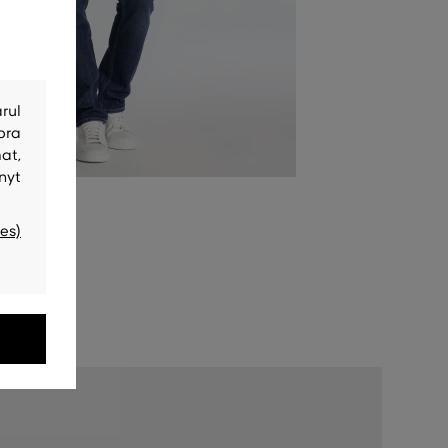
rul
bra
at,
nyt
es)