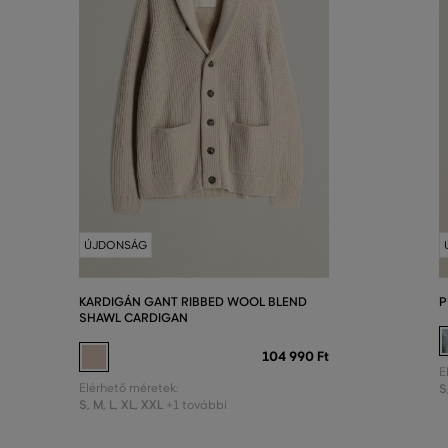
ÚJDONSÁG
KARDIGÁN GANT RIBBED WOOL BLEND
P
SHAWL CARDIGAN
104 990 Ft
E
Elérhető méretek:
S
S
,
M
,
L
,
XL
,
XXL
+1 további