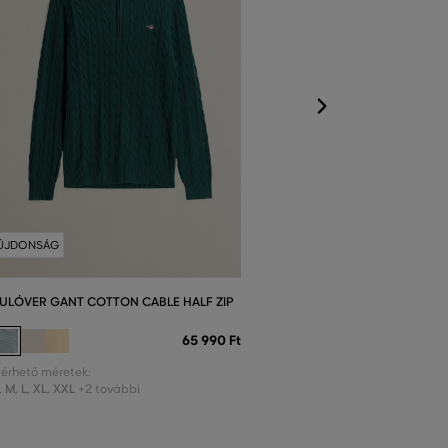
S
,
M
,
L
,
XL
,
XXL
+
ÚJDONSÁG
ULÓVER GANT COTTON CABLE HALF ZIP
65 990 Ft
lérhető méretek:
,
M
,
L
,
XL
,
XXL
+2 további