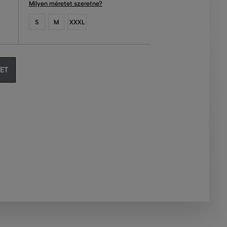
Milyen méretet szeretne?
S
M
XXXL
ET