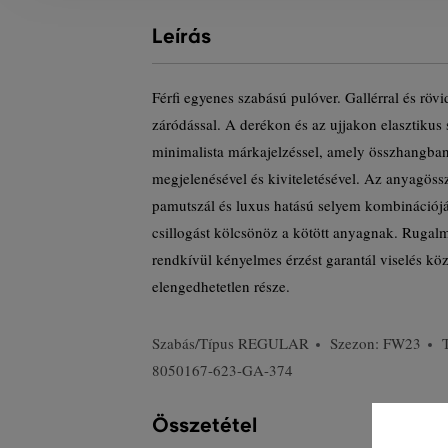
Leírás
Férfi egyenes szabású pulóver. Gallérral és rö
záródással. A derékon és az ujjakon elasztikus 
minimalista márkajelzéssel, amely összhangban
megjelenésével és kiviteletésével. Az anyagös
pamutszál és luxus hatású selyem kombinációjá
csillogást kölcsönöz a kötött anyagnak. Ruga
rendkívül kényelmes érzést garantál viselés köz
elengedhetetlen része.
Szabás/Típus
REGULAR
Szezon: FW23
8050167-623-GA-374
Összetétel