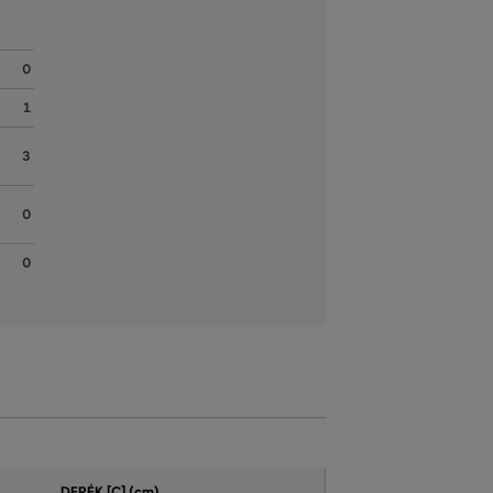
0
1
3
0
0
DERÉK [C] (cm)