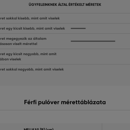
ÜGYFELEINKNEK ÁLTAL ÉRTÉKELT MÉRETEK
ret sokkal kisebb, mint amit viselek
ret egy kicsit kisebb, mint amit viselek
ret megegyezik az általam
ásosan viselt mérettel
ret egy kicsit nagyobb, mint amit
lában viselek
ret sokkal nagyobb, mint amit viselek
Férfi pulóver mérettáblázata
MELLKAS
[B] (cm)