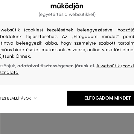
működjön
(egyetértés a websütikkel)
websütik (cookies) kezelésének beleegyezésével hozzájá
boldalunk fejlesztéséhez. Az „Elfogadom mindet" gom
ttintva beleegyezik abba, hogy személyre szabott tartalm
S
TISZTÍTÁS
leváns hirdetéseket mutassunk és vonzó, online vásárlási élmé
újtsunk Önnek.
adataival tisztességesen járunk el.
szönjük,
A websütik (cooki
sználata
ELFOGADOM MINDET
TES BEÁLLÍTÁSOK