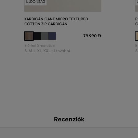
ÚJDONSÁG
KARDIGÁN GANT MICRO TEXTURED
P
COTTON ZIP CARDIGAN
C
79 990 Ft
Elérhető méretek:
E
S
,
M
,
L
,
XL
,
XXL
S
+1 további
Recenziók