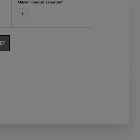
Milyen méretet szeretne?
L
ET