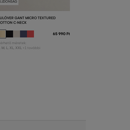
ÚJDONSÁG
ULÓVER GANT MICRO TEXTURED
OTTON C-NECK
65 990 Ft
lérhető méretek:
,
M
,
L
,
XL
,
XXL
+1 további