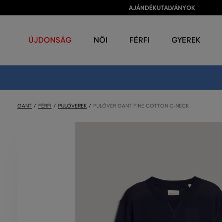
AJÁNDÉKUTALVÁNYOK
ÚJDONSÁG
NŐI
FÉRFI
GYEREK
GANT
FÉRFI
PULÓVEREK
PULÓVER GANT FINE COTTON C-NECK