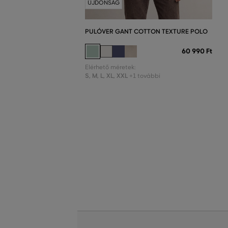
ÚJDONSÁG
PULÓVER GANT COTTON TEXTURE POLO
60 990 Ft
Elérhető méretek:
S
,
M
,
L
,
XL
,
XXL
+1 további