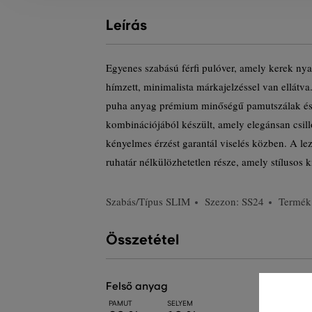
Leírás
Egyenes szabású férfi pulóver, amely kerek ny
hímzett, minimalista márkajelzéssel van ellátva
puha anyag prémium minőségű pamutszálak és 
kombinációjából készült, amely elegánsan csil
kényelmes érzést garantál viselés közben. A le
ruhatár nélkülözhetetlen része, amely stílusos 
Szabás/Típus
SLIM
Szezon: SS24
Termék
Összetétel
felső anyag
PAMUT
SELYEM