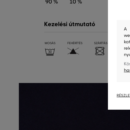
90 %
10 %
Kezelési útmutató
A 
we
ka
MOSÁS
FEHÉRÍTÉS
SZÁRÍTÁS
VASALÁ
re
ny
Kö
ha
RÉSZLE