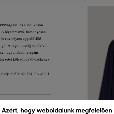
akkivágással és a mellkason
. A légáteresztő, bársonyosan
luxus selyem egyedülálló
logó. A rugalmasság rendkívül
zser, ugyanakkor elegáns
kinézetet kölcsönöz öltözékének.
 kódja
8050162-324-GA-409-L
Azért, hogy weboldalunk megfelelően