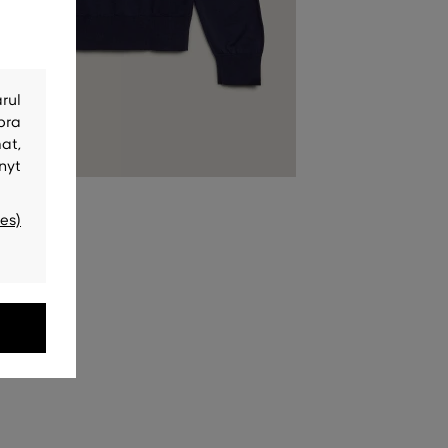
rul
bra
at,
nyt
es)