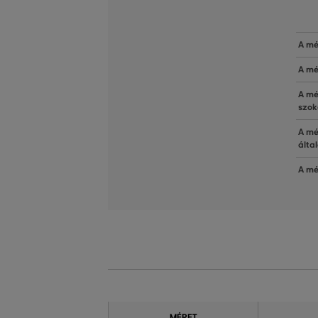
A mé
A mé
A mé
szok
A mé
álta
A mé
MÉRET