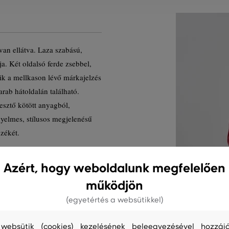
 van ellátva. Laza szabású,
ja. Két oldalsó ferde zsebbel,
ik a mellkason lévő márkajelzés
rab hátoldalán található.
esztő kötött anyagból,
yelmes, stílusos megjelenésű
özékét.
ermék kódja
Azért, hogy weboldalunk megfelelően
működjön
(egyetértés a websütikkel)
websütik (cookies) kezelésének beleegyezésével hozzájá