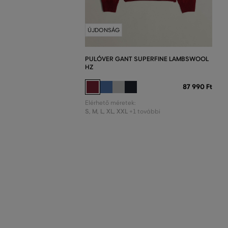
ÚJDONSÁG
PULÓVER GANT SUPERFINE LAMBSWOOL
HZ
87 990 Ft
Elérhető méretek:
S
,
M
,
L
,
XL
,
XXL
+1 további