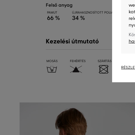
felső anyag
we
ka
PAMUT
ÚJRAHASZNOSÍTOTT POLIAMID
66 %
34 %
re
ny
Kö
Kezelési útmutató
ha
MOSÁS
FEHÉRÍTÉS
SZÁRÍTÁS
VASALÁ
RÉSZLE