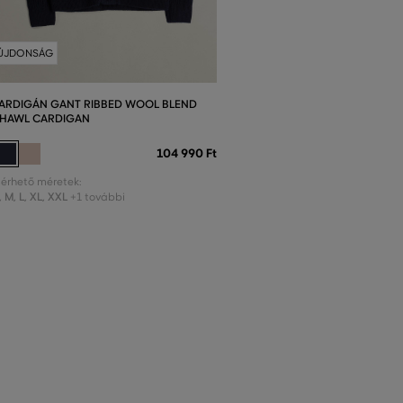
ÚJDONSÁG
ARDIGÁN GANT RIBBED WOOL BLEND
HAWL CARDIGAN
104 990 Ft
lérhető méretek:
,
M
,
L
,
XL
,
XXL
+1 további