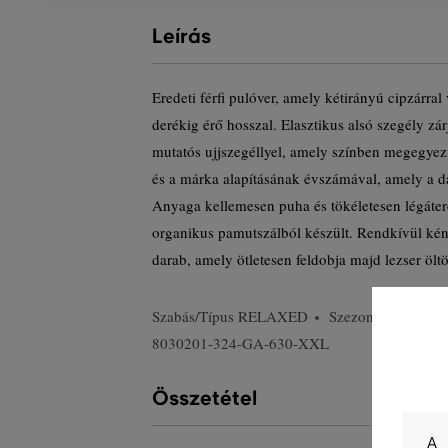
Leírás
Eredeti férfi pulóver, amely kétirányú cipzárral
derékig érő hosszal. Elasztikus alsó szegély zár
mutatós ujjszegéllyel, amely színben megegyez
és a márka alapításának évszámával, amely a da
Anyaga kellemesen puha és tökéletesen légáter
organikus pamutszálból készült. Rendkívül kén
darab, amely ötletesen feldobja majd lezser ölt
Szabás/Típus
RELAXED
Szezon: SS24
T
8030201-324-GA-630-XXL
Összetétel
A 