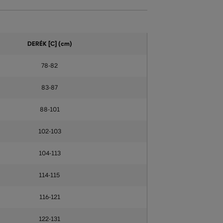
DERÉK [C] (cm)
78-82
83-87
88-101
102-103
104-113
114-115
116-121
122-131