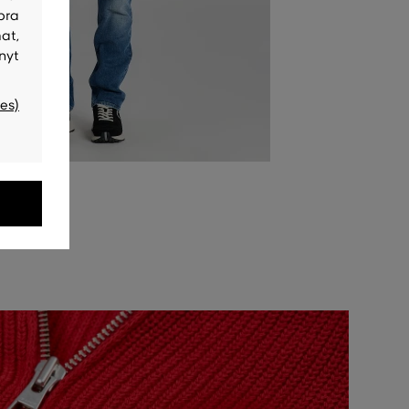
bra
at,
nyt
es)