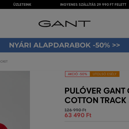
ÜZLETEINK
INGYENES SZÁLLÍTÁS 29 990 FT FELETT
NYÁRI ALAPDARABOK -50% >>
ACKET
AKCIÓ -50%
UTOLSÓ ESÉLY
PULÓVER GANT 
COTTON TRACK 
126 990 Ft
63 490 Ft