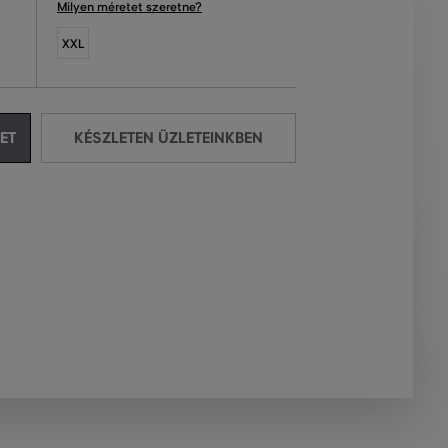
Milyen méretet szeretne?
XXL
ET
KÉSZLETEN ÜZLETEINKBEN