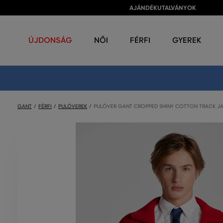
AJÁNDÉKUTALVÁNYOK
ÚJDONSÁG
NŐI
FÉRFI
GYEREK
GANT
FÉRFI
PULÓVEREK
PULÓVER GANT CROPPED SHINY COTTON TRACK J