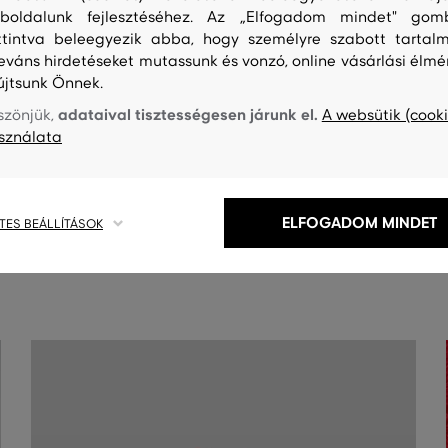
boldalunk fejlesztéséhez. Az „Elfogadom mindet" gom
ttintva beleegyezik abba, hogy személyre szabott tartalm
leváns hirdetéseket mutassunk és vonzó, online vásárlási élmé
újtsunk Önnek.
adataival tisztességesen járunk el.
szönjük,
A websütik (cooki
sználata
S
TISZTÍTÁS
ELFOGADOM MINDET
TES BEÁLLÍTÁSOK