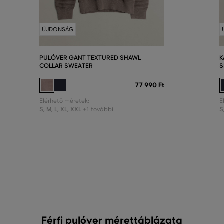
ÚJDONSÁG
PULÓVER GANT TEXTURED SHAWL
K
COLLAR SWEATER
S
77 990 Ft
Elérhető méretek:
E
S
,
M
,
L
,
XL
,
XXL
S
+1 további
Férfi pulóver mérettáblázata