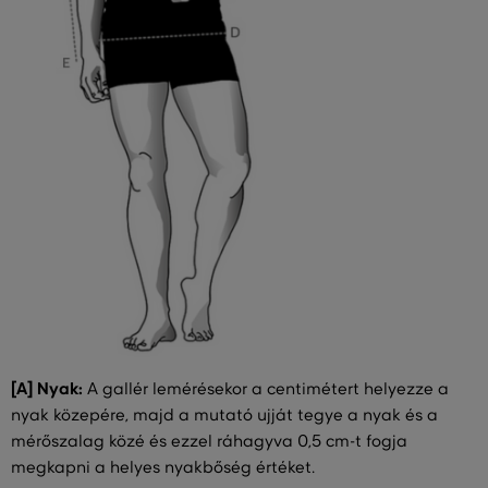
[A] Nyak:
A gallér lemérésekor a centimétert helyezze a
nyak közepére, majd a mutató ujját tegye a nyak és a
mérőszalag közé és ezzel ráhagyva 0,5 cm-t fogja
megkapni a helyes nyakbőség értéket.