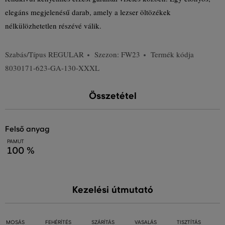
elegáns megjelenésű darab, amely a lezser öltözékek
nélkülözhetetlen részévé válik.
Szabás/Típus
REGULAR
Szezon: FW23
Termék kódja
8030171-623-GA-130-XXXL
Összetétel
felső anyag
PAMUT
100 %
Kezelési útmutató
MOSÁS
FEHÉRÍTÉS
SZÁRÍTÁS
VASALÁS
TISZTÍTÁS