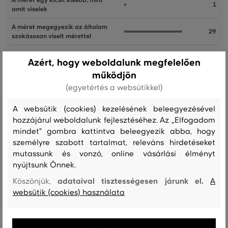
A méret egy kicsit kisebb, mint
1
amit viselek
A méret megegyezik az általam
29
szokásosan viselt mérettel
A méret egy kicsit nagyobb, mint
6
Azért, hogy weboldalunk megfelelően
amit általában viselek
működjön
A méret sokkal nagyobb, mint
1
(egyetértés a websütikkel)
amit viselek
A websütik (cookies) kezelésének beleegyezésével
hozzájárul weboldalunk fejlesztéséhez. Az „Elfogadom
Nagyon kényelmes , minőségi termék . Minden tekintetben
mindet" gombra kattintva beleegyezik abba, hogy
elismerően nyilatkozott a környezetem , aki meglátta rajtam . Nem
személyre szabott tartalmat, releváns hirdetéseket
árt egy Gant pólót felvenni alá . Nagyon megéri az árát !
mutassunk és vonzó, online vásárlási élményt
nyújtsunk Önnek.
Szín
Méret:
Hogy áll?: A méret egy kicsit nagyobb, mint amit
XXXL
általában viselek
adataival tisztességesen járunk el.
Köszönjük,
A
Szabolcs D.
websütik (cookies) használata
Kényelmes, elegáns.