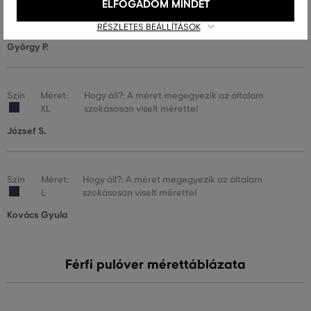
ELFOGADOM MINDET
Szín
Méret:
Hogy áll?: A méret megegyezik az általam
XL
szokásosan viselt mérettel
RÉSZLETES BEÁLLÍTÁSOK
György P.
Szín
Méret:
Hogy áll?: A méret megegyezik az általam
XL
szokásosan viselt mérettel
József S.
Szín
Méret:
Hogy áll?: A méret megegyezik az általam
L
szokásosan viselt mérettel
Kovács Gyula
Férfi pulóver mérettáblázata