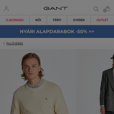
ÚJDONSÁG
NŐI
FÉRFI
GYEREK
OUTLET
NYÁRI ALAPDARABOK -50% >>
PULÓVEREK