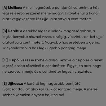
[A] Mellkas:
A mell legerősebb pontjánál, valamint a hát
legszélesebb részénél mérje magát, közvetlenül a hónalj
alatt végigvezetve két ujjal alátartva a centimétert.
[B] Derék:
A derékbőséget a köldök magasságában, a
legkeskenyebb résznél vezesse végig, vízszintesen, két ujjal
alátartva a centimétert. Nagyobb has esetében a gerinc
kanyarulatától a has legkiugróbb pontjáig mérje.
[C] Csípő:
Vezesse körbe oldalról kezdve a csípő és a fenék
legszélesebb részeinél a centimétert. Figyeljen arra, hogy
ne szorosan mérje és a centiméter legyen vízszintes.
[E] Ujjhossz:
A karöltő legmagasabb pontjától
(vállcsonttól) az alsó kar csuklócsontjáig mérje. A mérés
közben karunkat enyhén hajlítsa be!