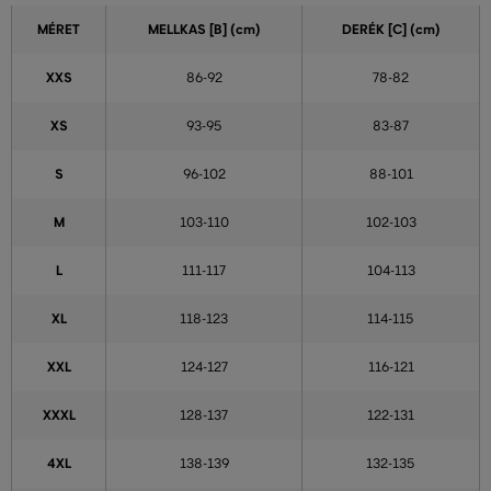
MÉRET
MELLKAS
[B] (cm)
DERÉK [C] (cm)
XXS
86-92
78-82
XS
93-95
83-87
S
96-102
88-101
M
103-110
102-103
L
111-117
104-113
XL
118-123
114-115
XXL
124-127
116-121
XXXL
128-137
122-131
4XL
138-139
132-135