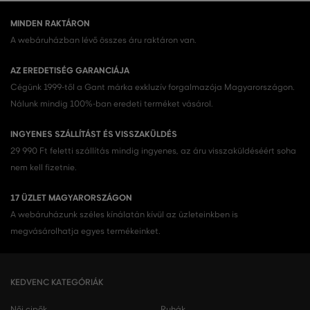
MINDEN RAKTÁRON
A webáruházban lévő összes áru raktáron van.
AZ EREDETISÉG GARANCIÁJA
Cégünk 1999-től a Gant márka exkluzív forgalmazója Magyarországon.
Nálunk mindig 100%-ban eredeti terméket vásárol.
INGYENES SZÁLLÍTÁST ÉS VISSZAKÜLDÉS
29 990 Ft feletti szállítás mindig ingyenes, az áru visszaküldéséért soha
nem kell fizetnie.
17 ÜZLET MAGYARORSZÁGON
A webáruházunk széles kínálatán kívül az üzleteinkben is
megvásárolhatja egyes termékeinket.
KEDVENC KATEGÓRIÁK
Női cipők
Ruhák