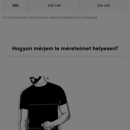
5XL
140-144
136-140
A táblázatban feltüntetett adatok tájékoztató jellegűek
Hogyan mérjem le méreteimet helyesen?