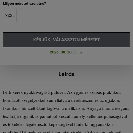
Milyen méretet szeretne?
XXXL
KÉRJÜK, VÁLASSZON MÉRETET
2026. 08. 10.
Önnél
Leírás
Férfi kerek nyakkivágású pulóver. Az egyenes szabás praktikus,
bordázott szegélyekkel van ellátva a derékrészen és az ujjakon.
Ikonikus, hímzett Gant logóval a mellkason. Anyaga finom, elegáns
textúrájú organikus pamutból készült, amely kellemes puhaságával
és tökéletes légáteresztő képességével tűnik ki, ugyanakkor
rendkívül kényelmes érzést garantál viselés közben. Egy előnyös,