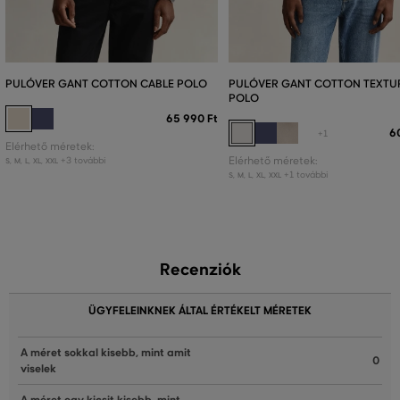
PULÓVER GANT COTTON CABLE POLO
PULÓVER GANT COTTON TEXTU
POLO
65 990 Ft
6
+1
Elérhető méretek:
+3 további
Elérhető méretek:
S
,
M
,
L
,
XL
,
XXL
+1 további
S
,
M
,
L
,
XL
,
XXL
Recenziók
ÜGYFELEINKNEK ÁLTAL ÉRTÉKELT MÉRETEK
A méret sokkal kisebb, mint amit
0
viselek