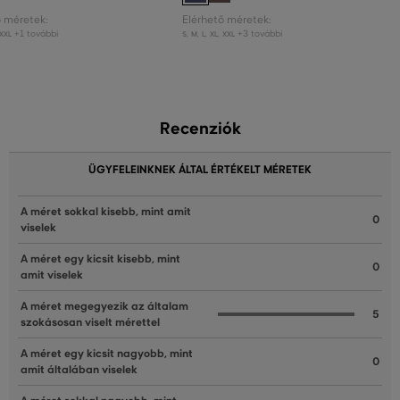
ő méretek:
Elérhető méretek:
+1 további
+3 további
XXL
S
,
M
,
L
,
XL
,
XXL
Recenziók
ÜGYFELEINKNEK ÁLTAL ÉRTÉKELT MÉRETEK
A méret sokkal kisebb, mint amit
0
viselek
A méret egy kicsit kisebb, mint
0
amit viselek
A méret megegyezik az általam
5
szokásosan viselt mérettel
A méret egy kicsit nagyobb, mint
0
amit általában viselek