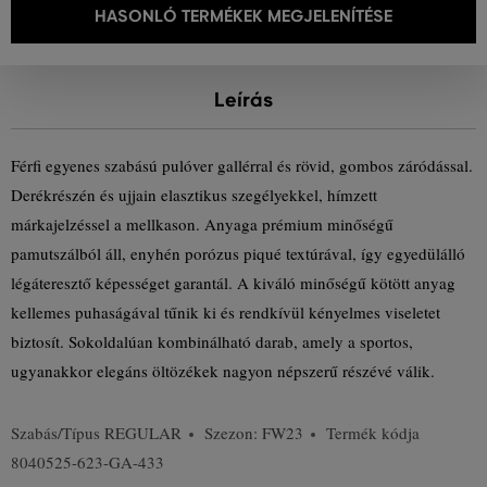
HASONLÓ TERMÉKEK MEGJELENÍTÉSE
Leírás
Férfi egyenes szabású pulóver gallérral és rövid, gombos záródással.
Derékrészén és ujjain elasztikus szegélyekkel, hímzett
márkajelzéssel a mellkason. Anyaga prémium minőségű
pamutszálból áll, enyhén porózus piqué textúrával, így egyedülálló
légáteresztő képességet garantál. A kiváló minőségű kötött anyag
kellemes puhaságával tűnik ki és rendkívül kényelmes viseletet
biztosít. Sokoldalúan kombinálható darab, amely a sportos,
ugyanakkor elegáns öltözékek nagyon népszerű részévé válik.
Szabás/Típus
REGULAR
Szezon: FW23
Termék kódja
8040525-623-GA-433