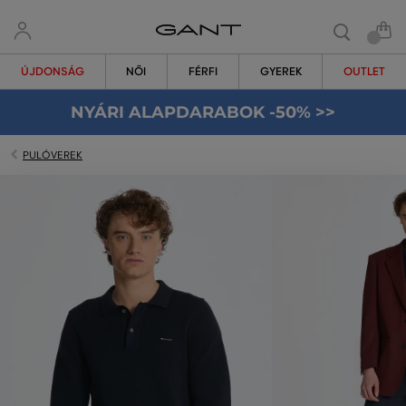
ÚJDONSÁG
NŐI
FÉRFI
GYEREK
OUTLET
NYÁRI ALAPDARABOK -50% >>
PULÓVEREK