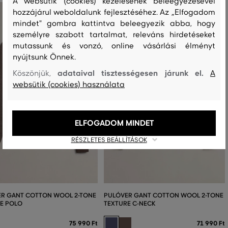
A websütik (cookies) kezelésének beleegyezésével
hozzájárul weboldalunk fejlesztéséhez. Az „Elfogadom
mindet" gombra kattintva beleegyezik abba, hogy
személyre szabott tartalmat, releváns hirdetéseket
mutassunk és vonzó, online vásárlási élményt
nyújtsunk Önnek.
adataival tisztességesen járunk el.
Köszönjük,
A
websütik (cookies) használata
ELFOGADOM MINDET
RÉSZLETES BEÁLLÍTÁSOK
R GANT COTTON WOOL 2-TONE
PULÓVER GANT COTTON WOOL 2-TONE
E POLO
TEXTURE C-NECK
75 990 Ft
71 990 Ft