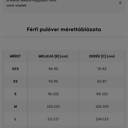
A méret sokkal nagyobb, mint
0
amit viselek
Férfi pulóver mérettáblázata
MÉRET
MELLKAS
[B] (cm)
DERÉK [C] (cm)
XXS
86-92
78-82
XS
93-95
83-87
S
96-102
88-101
M
103-110
102-103
L
111-117
104-113