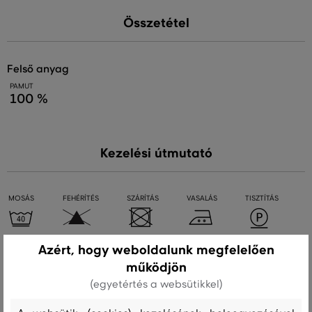
Összetétel
felső anyag
PAMUT
100 %
Kezelési útmutató
MOSÁS
FEHÉRÍTÉS
SZÁRÍTÁS
VASALÁS
TISZTÍTÁS
Azért, hogy weboldalunk megfelelően
Ajánlott termékek
működjön
(egyetértés a websütikkel)