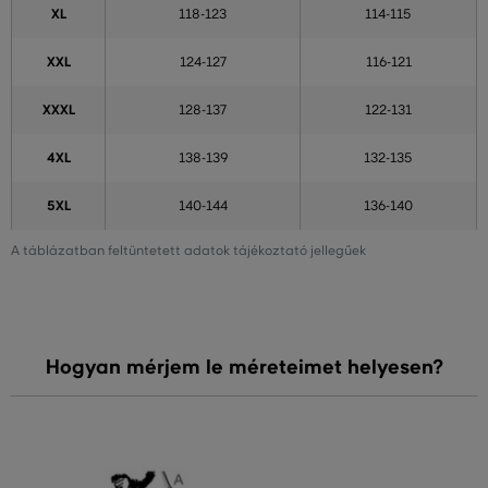
XL
118-123
114-115
XXL
124-127
116-121
XXXL
128-137
122-131
4XL
138-139
132-135
5XL
140-144
136-140
A táblázatban feltüntetett adatok tájékoztató jellegűek
Hogyan mérjem le méreteimet helyesen?