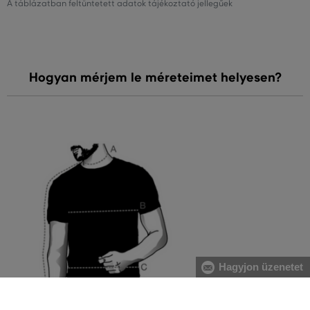
A táblázatban feltüntetett adatok tájékoztató jellegűek
Hogyan mérjem le méreteimet helyesen?
Hagyjon üzenetet