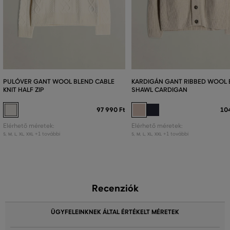
PULÓVER GANT WOOL BLEND CABLE
KARDIGÁN GANT RIBBED WOOL 
KNIT HALF ZIP
SHAWL CARDIGAN
97 990 Ft
10
Elérhető méretek:
Elérhető méretek:
+1 további
+1 további
S
,
M
,
L
,
XL
,
XXL
S
,
M
,
L
,
XL
,
XXL
Recenziók
ÜGYFELEINKNEK ÁLTAL ÉRTÉKELT MÉRETEK