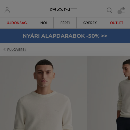
ÚJDONSÁG
NŐI
FÉRFI
GYEREK
OUTLET
NYÁRI ALAPDARABOK -50% >>
PULÓVEREK