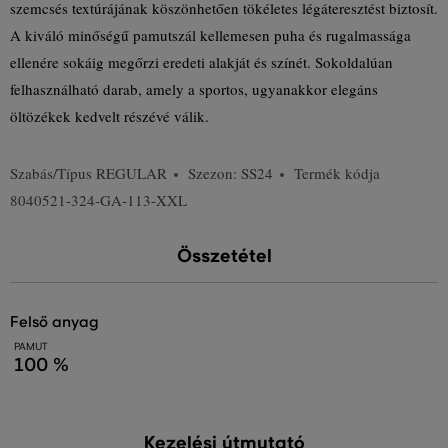
szemcsés textúrájának köszönhetően tökéletes légáteresztést biztosít.
A kiváló minőségű pamutszál kellemesen puha és rugalmassága
ellenére sokáig megőrzi eredeti alakját és színét. Sokoldalúan
felhasználható darab, amely a sportos, ugyanakkor elegáns
öltözékek kedvelt részévé válik.
Szabás/Típus
REGULAR
Szezon: SS24
Termék kódja
8040521-324-GA-113-XXL
Összetétel
felső anyag
PAMUT
100 %
Kezelési útmutató