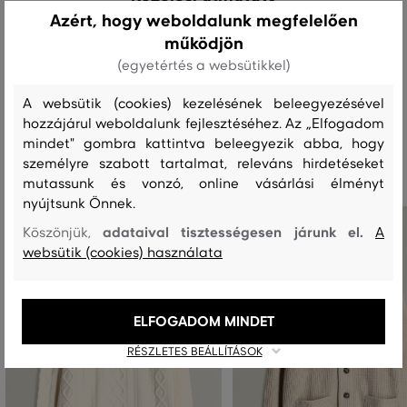
Azért, hogy weboldalunk megfelelően
működjön
MOSÁS
FEHÉRÍTÉS
SZÁRÍTÁS
VASALÁS
TISZTÍTÁS
(egyetértés a websütikkel)
A websütik (cookies) kezelésének beleegyezésével
hozzájárul weboldalunk fejlesztéséhez. Az „Elfogadom
Ajánlott termékek
mindet" gombra kattintva beleegyezik abba, hogy
személyre szabott tartalmat, releváns hirdetéseket
mutassunk és vonzó, online vásárlási élményt
nyújtsunk Önnek.
adataival tisztességesen járunk el.
Köszönjük,
A
websütik (cookies) használata
ELFOGADOM MINDET
RÉSZLETES BEÁLLÍTÁSOK