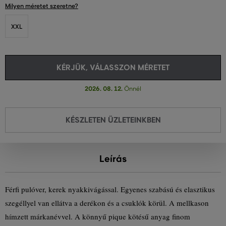
Milyen méretet szeretne?
XXL
KÉRJÜK, VÁLASSZON MÉRETET
2026. 08. 12.
Önnél
KÉSZLETEN ÜZLETEINKBEN
Leírás
Férfi pulóver, kerek nyakkivágással. Egyenes szabású és elasztikus
szegéllyel van ellátva a derékon és a csuklók körül. A mellkason
hímzett márkanévvel. A könnyű pique kötésű anyag finom