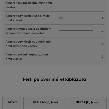
A méret sokkal kisebb, mint amit
0
viselek
A méret egy kicsit kisebb, mint
1
amit viselek
A méret megegyezik az általam
9
szokásosan viselt mérettel
A méret egy kicsit nagyobb, mint
0
amit általában viselek
A méret sokkal nagyobb, mint
0
amit viselek
Férfi pulóver mérettáblázata
MÉRET
MELLKAS
[B] (cm)
DERÉK [C] (cm)