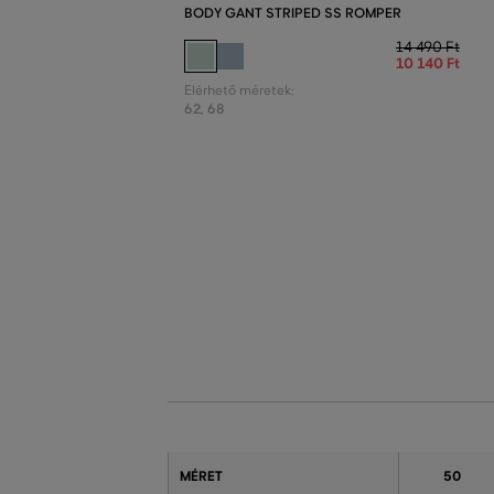
BODY GANT STRIPED SS ROMPER
14 490 Ft
10 140 Ft
Elérhető méretek:
62
,
68
MÉRET
50