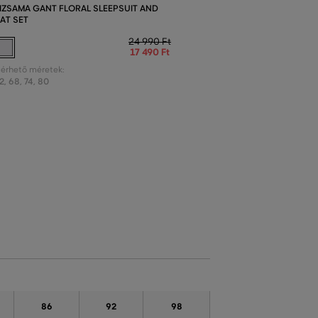
IZSAMA GANT FLORAL SLEEPSUIT AND
AT SET
24 990 Ft
17 490 Ft
lérhető méretek:
2
,
68
,
74
,
80
86
92
98