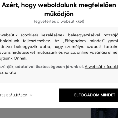
Azért, hogy weboldalunk megfelelően
működjön
(egyetértés a websütikkel)
mek overall. Kapucnival és
s a lábakon, amelyek
websütik (cookies) kezelésének beleegyezésével hozzájá
k, hogy felcsússzon. A rejtett
boldalunk fejlesztéséhez. Az „Elfogadom mindet" gom
imalizálja a kényelmet és a
ttintva beleegyezik abba, hogy személyre szabott tartalm
leváns hirdetéseket mutassunk és vonzó, online vásárlási élmé
ason. Az ikonikus, fonott
újtsunk Önnek.
yosan puha tapintású, viselés
adataival tisztességesen járunk el.
szönjük,
A websütik (cooki
életesen légáteresztő.
sználata
iselet során is nagyon jól fogja
ELFOGADOM MINDET
TES BEÁLLÍTÁSOK
ermék kódja