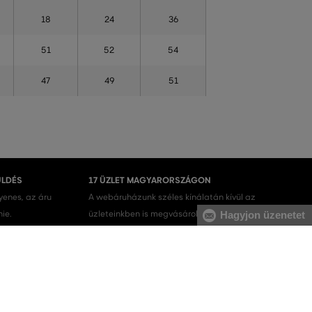
18
24
36
51
52
54
47
49
51
ÜLDÉS
17 ÜZLET MAGYARORSZÁGON
gyenes, az áru
A webáruházunk széles kínálatán kívül az
nie.
üzleteinkben is megvásárolhatja egyes termékeinket.
Hagyjon üzenetet
Férfi melegítőfelsők