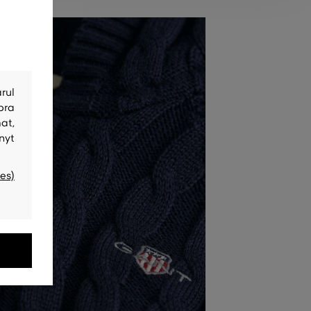
rul
bra
at,
nyt
es)