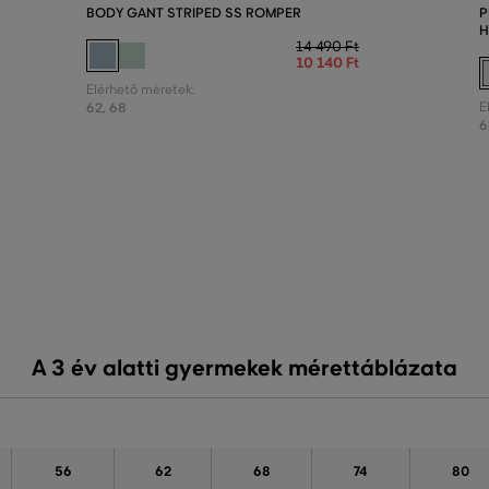
BODY GANT STRIPED SS ROMPER
P
H
14 490 Ft
10 140 Ft
Elérhető méretek:
62
,
68
E
6
A 3 év alatti gyermekek mérettáblázata
56
62
68
74
80