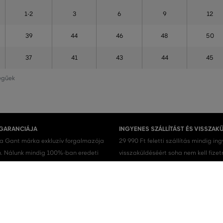
1-2
3
6
9
12
39
44
46
48
50
37
41
43
44
45
legűek
 GARANCIÁJA
INGYENES SZÁLLÍTÁST ÉS VISSZAK
 a Gant márka exkluzív forgalmazója
29 990 Ft feletti szállítás mindig in
 Nálunk mindig 100%-ban eredeti
visszaküldéséért soha nem kell fizet
.
Férfi cipők