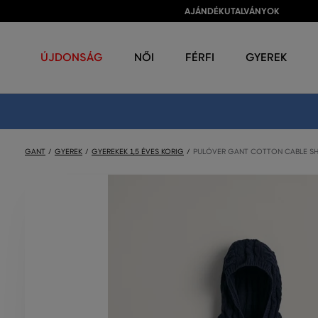
AJÁNDÉKUTALVÁNYOK
ÚJDONSÁG
NŐI
FÉRFI
GYEREK
GANT
GYEREK
GYEREKEK 1,5 ÉVES KORIG
PULÓVER GANT COTTON CABLE SH