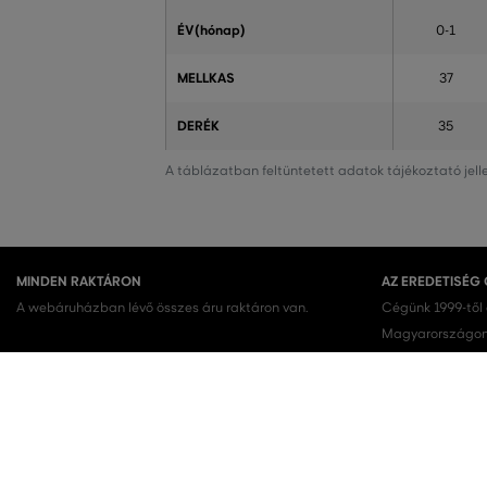
ÉV(hónap)
0-1
MELLKAS
37
DERÉK
35
A táblázatban feltüntetett adatok tájékoztató jel
MINDEN RAKTÁRON
AZ EREDETISÉG
A webáruházban lévő összes áru raktáron van.
Cégünk 1999-től
Magyarországon.
terméket vásárol
KEDVENC KATEGÓRIÁK
Női cipők
Ruhák