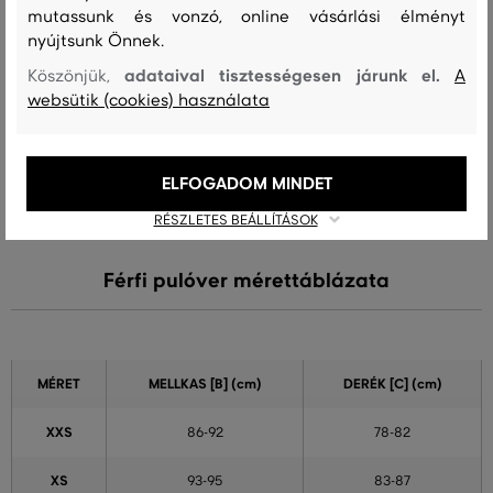
mutassunk és vonzó, online vásárlási élményt
A méret sokkal nagyobb, mint
nyújtsunk Önnek.
0
amit viselek
adataival tisztességesen járunk el.
Köszönjük,
A
websütik (cookies) használata
Szín
Méret:
Hogy áll?: A méret megegyezik az általam
L
szokásosan viselt mérettel
ELFOGADOM MINDET
Adrienn H.
RÉSZLETES BEÁLLÍTÁSOK
Férfi pulóver mérettáblázata
MÉRET
MELLKAS
[B] (cm)
DERÉK [C] (cm)
XXS
86-92
78-82
XS
93-95
83-87