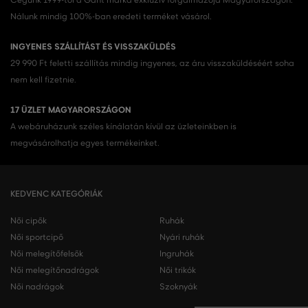
Cégünk 1999-től a Gant márka exkluzív forgalmazója Magyarországon.
Nálunk mindig 100%-ban eredeti terméket vásárol.
INGYENES SZÁLLÍTÁST ÉS VISSZAKÜLDÉS
29 990 Ft feletti szállítás mindig ingyenes, az áru visszaküldéséért soha
nem kell fizetnie.
17 ÜZLET MAGYARORSZÁGON
A webáruházunk széles kínálatán kívül az üzleteinkben is
megvásárolhatja egyes termékeinket.
KEDVENC KATEGÓRIÁK
Női cipők
Ruhák
Női sportcipő
Nyári ruhák
Női melegítőfelsők
Ingruhák
Női melegítőnadrágok
Női trikók
Női nadrágok
Szoknyák