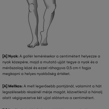
[A] Nyak:
A gallér lemérésekor a centimétert helyezze a
nyak közepére, majd a mutató ujját tegye a nyak és a
mérőszalag közé és ezzel ráhagyva 0,5 cm-t fogja
megkapni a helyes nyakbőség értéket.
[A] Mellkas:
A mell legerősebb pontjánál, valamint a hát
legszélesebb részénél mérje magát, közvetlenül a hónalj
alatt végigvezetve két ujjal alátartva a centimétert.