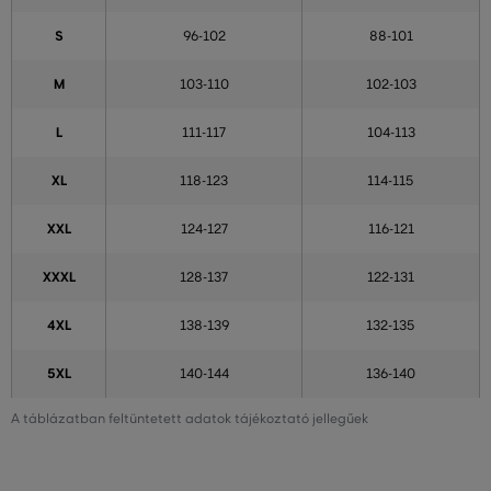
S
96-102
88-101
M
103-110
102-103
L
111-117
104-113
XL
118-123
114-115
XXL
124-127
116-121
XXXL
128-137
122-131
4XL
138-139
132-135
5XL
140-144
136-140
A táblázatban feltüntetett adatok tájékoztató jellegűek