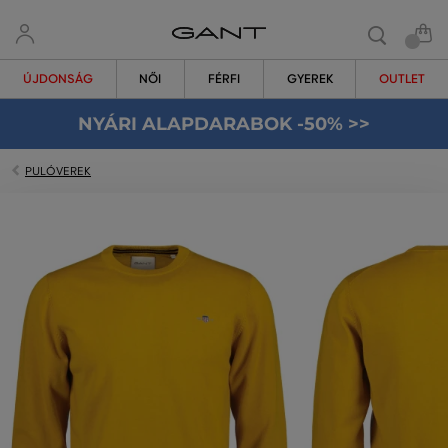
ÚJDONSÁG
NŐI
FÉRFI
GYEREK
OUTLET
NYÁRI ALAPDARABOK -50% >>
PULÓVEREK