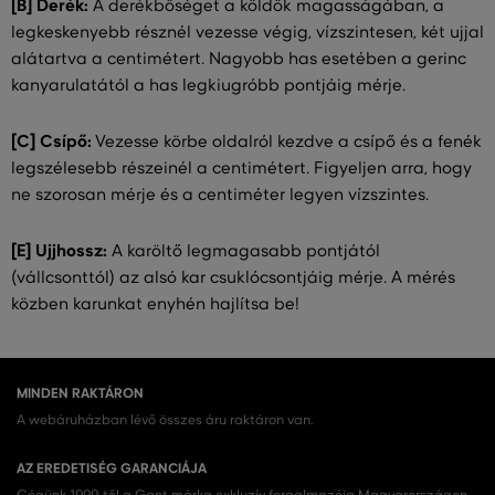
[B] Derék:
A derékbőséget a köldök magasságában, a
legkeskenyebb résznél vezesse végig, vízszintesen, két ujjal
alátartva a centimétert. Nagyobb has esetében a gerinc
kanyarulatától a has legkiugróbb pontjáig mérje.
[C] Csípő:
Vezesse körbe oldalról kezdve a csípő és a fenék
legszélesebb részeinél a centimétert. Figyeljen arra, hogy
ne szorosan mérje és a centiméter legyen vízszintes.
[E] Ujjhossz:
A karöltő legmagasabb pontjától
(vállcsonttól) az alsó kar csuklócsontjáig mérje. A mérés
közben karunkat enyhén hajlítsa be!
MINDEN RAKTÁRON
A webáruházban lévő összes áru raktáron van.
AZ EREDETISÉG GARANCIÁJA