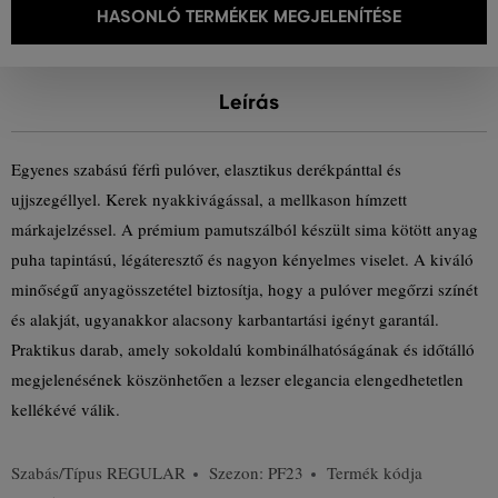
HASONLÓ TERMÉKEK MEGJELENÍTÉSE
Leírás
Egyenes szabású férfi pulóver, elasztikus derékpánttal és
ujjszegéllyel. Kerek nyakkivágással, a mellkason hímzett
márkajelzéssel. A prémium pamutszálból készült sima kötött anyag
puha tapintású, légáteresztő és nagyon kényelmes viselet. A kiváló
minőségű anyagösszetétel biztosítja, hogy a pulóver megőrzi színét
és alakját, ugyanakkor alacsony karbantartási igényt garantál.
Praktikus darab, amely sokoldalú kombinálhatóságának és időtálló
megjelenésének köszönhetően a lezser elegancia elengedhetetlen
kellékévé válik.
Szabás/Típus
REGULAR
Szezon: PF23
Termék kódja