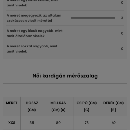
A méret egy kicsit kisebb, mint
0
amit viselek
A méret megegyezik az általam
3
szokásosan viselt mérettel
A méret egy kicsit nagyobb, mint
0
amit általában viselek
A méret sokkal nagyobb, mint
0
amit viselek
Női kardigán mérőszalag
MÉRET
HOSSZ
MELLKAS
CSÍPŐ (CM)
DERÉK (CM)
(CM)
(CM) [A]
[C]
[B]
XXS
55
80
78
69