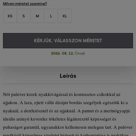
Milyen méretet szeretne?
XS
S
M
L
XL
KÉRJÜK, VÁLASSZON MÉRETET
2026. 08. 12.
Önnél
Leírás
Női pulóver kerek nyakkivágással és kontrasztos csíkokkal az
ujjakon. A laza, ejtett vállú dizájnt bordás szegélyek egészítik ki a
nyaknál, a derékrésznél és az ujjaknál. A pamut és a merinógyapjú
ideális arányú keveréke tökéletes légáteresztő képességet és
puhaságot garantál, ugyanakkor kellemesen melegen tart. A pulóver
rendkívül kényelmes viseletet biztosít és karbantartása is praktikus.