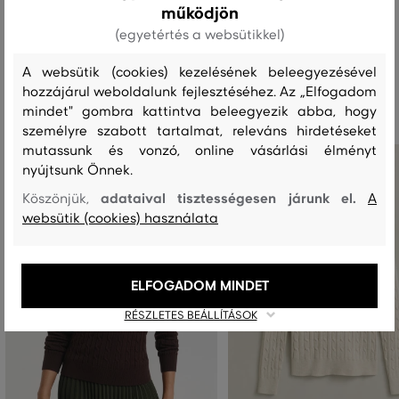
működjön
(egyetértés a websütikkel)
A websütik (cookies) kezelésének beleegyezésével
Ajánlott termékek
hozzájárul weboldalunk fejlesztéséhez. Az „Elfogadom
mindet" gombra kattintva beleegyezik abba, hogy
személyre szabott tartalmat, releváns hirdetéseket
mutassunk és vonzó, online vásárlási élményt
nyújtsunk Önnek.
adataival tisztességesen járunk el.
Köszönjük,
A
websütik (cookies) használata
ELFOGADOM MINDET
RÉSZLETES BEÁLLÍTÁSOK