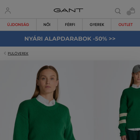
ÚJDONSÁG
NŐI
FÉRFI
GYEREK
OUTLET
NYÁRI ALAPDARABOK -50% >>
PULÓVEREK