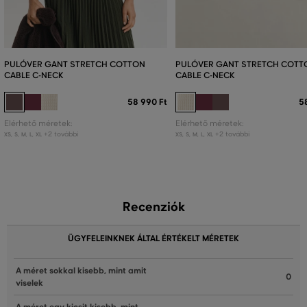
PULÓVER GANT STRETCH COTTON
PULÓVER GANT STRETCH COTT
CABLE C-NECK
CABLE C-NECK
58 990 Ft
5
Elérhető méretek:
Elérhető méretek:
+2 további
+2 további
XS
,
S
,
M
,
L
,
XL
XS
,
S
,
M
,
L
,
XL
Recenziók
ÜGYFELEINKNEK ÁLTAL ÉRTÉKELT MÉRETEK
A méret sokkal kisebb, mint amit
0
viselek