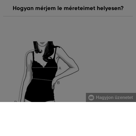
Hogyan mérjem le méreteimet helyesen?
Hagyjon üzenetet