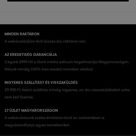
MINDEN RAKTÁRON
A webáruházban lévő összes áru raktáron van.
AZ EREDETISÉG GARANCIÁJA
Cégünk 1999-től a Gant márka exkluzív forgalmazója Magyarországon.
Nálunk mindig 100%-ban eredeti terméket vásárol.
INGYENES SZÁLLÍTÁST ÉS VISSZAKÜLDÉS
29 990 Ft feletti szállítás mindig ingyenes, az áru visszaküldéséért soha
nem kell fizetnie.
17 ÜZLET MAGYARORSZÁGON
A webáruházunk széles kínálatán kívül az üzleteinkben is
megvásárolhatja egyes termékeinket.