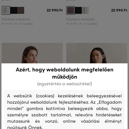
22 990 Ft
22 990 Ft
Elérhető méretek:
Elérhető méretek:
+2 további
+1 további
XS
,
S
,
M
,
L
,
XL
XS
,
S
,
M
,
L
,
XL
Azért, hogy weboldalunk megfelelően
működjön
(egyetértés a websütikkel)
A websütik (cookies) kezelésének beleegyezésével
hozzájárul weboldalunk fejlesztéséhez. Az „Elfogadom
mindet" gombra kattintva beleegyezik abba, hogy
személyre szabott tartalmat, releváns hirdetéseket
mutassunk és vonzó, online vásárlási élményt
ÚJDONSÁG
ÚJDONSÁG
nyújtsunk Önnek.