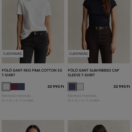
ÚJDONSÁG
ÚJDONSÁG
PÓLÓ GANT REG PIMA COTTON SS
PÓLÓ GANT SLIM RIBBED CAP
T-SHIRT
SLEEVE T-SHIRT
32 990 Ft
32 990 Ft
Elérhető méretek:
Elérhető méretek:
+1 további
+1 további
XS
,
S
,
M
,
L
,
XL
XS
,
S
,
M
,
L
,
XL