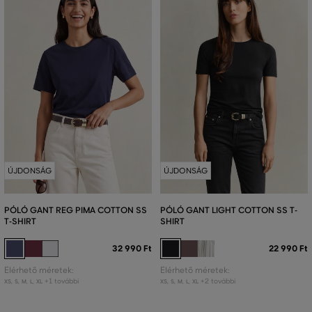
ÚJDONSÁG
ÚJDONSÁG
PÓLÓ GANT REG PIMA COTTON SS
PÓLÓ GANT LIGHT COTTON SS T-
T-SHIRT
SHIRT
32 990 Ft
22 990 Ft
Elérhető méretek:
Elérhető méretek:
+1 további
+2 további
XS
,
S
,
M
,
L
,
XL
XS
,
S
,
M
,
L
,
XL