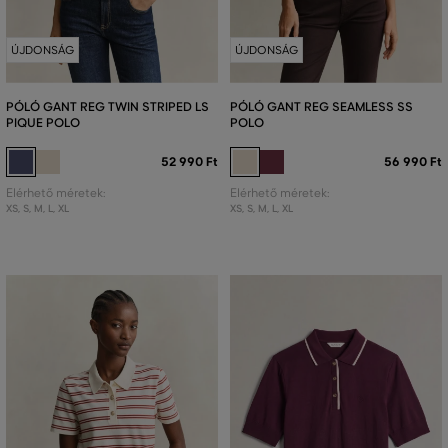
ÚJDONSÁG
ÚJDONSÁG
PÓLÓ GANT REG TWIN STRIPED LS
PÓLÓ GANT REG SEAMLESS SS
PIQUE POLO
POLO
52 990 Ft
56 990 Ft
Elérhető méretek:
Elérhető méretek:
XS
,
S
,
M
,
L
,
XL
XS
,
S
,
M
,
L
,
XL