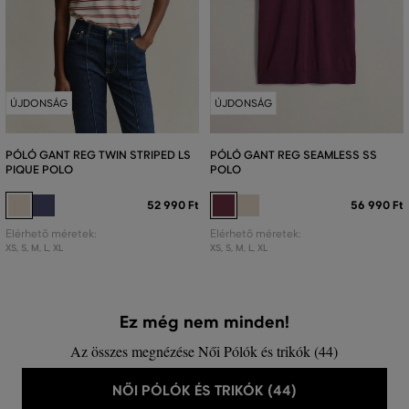
ÚJDONSÁG
ÚJDONSÁG
PÓLÓ GANT REG TWIN STRIPED LS
PÓLÓ GANT REG SEAMLESS SS
PIQUE POLO
POLO
52 990 Ft
56 990 Ft
Elérhető méretek:
Elérhető méretek:
XS
,
S
,
M
,
L
,
XL
XS
,
S
,
M
,
L
,
XL
Ez még nem minden!
Az összes megnézése Női Pólók és trikók (44)
NŐI PÓLÓK ÉS TRIKÓK (44)