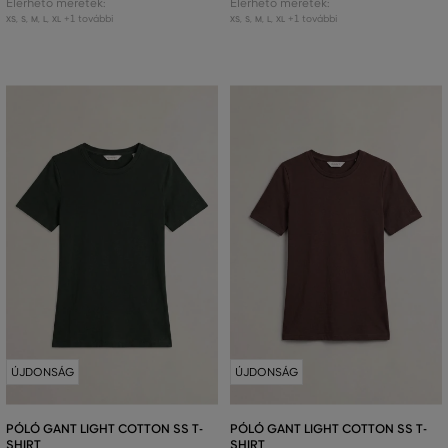
Elérhető méretek:
Elérhető méretek:
+1 további
+1 további
XS
,
S
,
M
,
L
,
XL
XS
,
S
,
M
,
L
,
XL
ÚJDONSÁG
ÚJDONSÁG
PÓLÓ GANT LIGHT COTTON SS T-
PÓLÓ GANT LIGHT COTTON SS T-
SHIRT
SHIRT