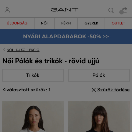
ÚJDONSÁG
NŐI
FÉRFI
GYEREK
OUTLET
NYÁRI ALAPDARABOK -50% >>
NŐI - ÚJ KOLLEKCIÓ
Női Pólók és trikók - rövid ujjú
Trikók
Pólók
Kiválasztott szűrők: 1
Szűrők törlése