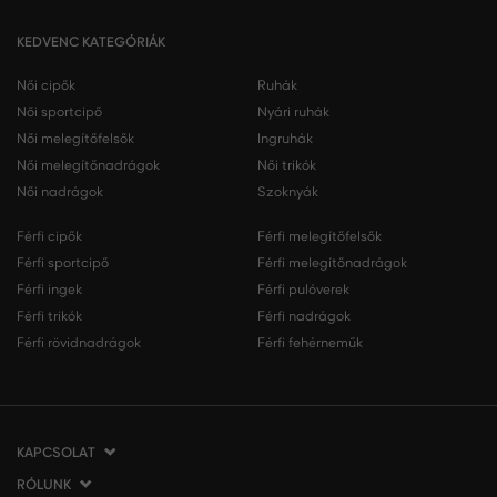
KEDVENC KATEGÓRIÁK
Női cipők
Ruhák
Női sportcipő
Nyári ruhák
Női melegítőfelsők
Ingruhák
Női melegítőnadrágok
Női trikók
Női nadrágok
Szoknyák
Férfi cipők
Férfi melegítőfelsők
Férfi sportcipő
Férfi melegítőnadrágok
Férfi ingek
Férfi pulóverek
Férfi trikók
Férfi nadrágok
Férfi rövidnadrágok
Férfi fehérneműk
KAPCSOLAT
RÓLUNK
VERMONT Services Slovakia s. r. o.