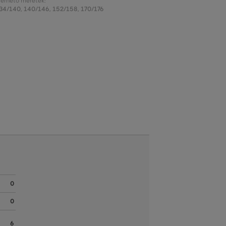
lérhető méretek:
34/140
,
140/146
,
152/158
,
170/176
0
0
6