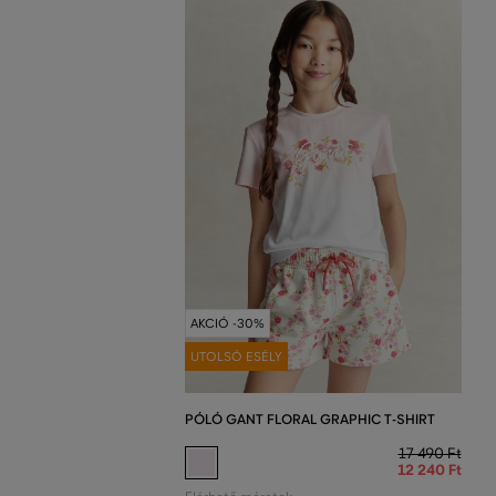
AKCIÓ -30%
UTOLSÓ ESÉLY
PÓLÓ GANT FLORAL GRAPHIC T-SHIRT
17 490 Ft
12 240 Ft