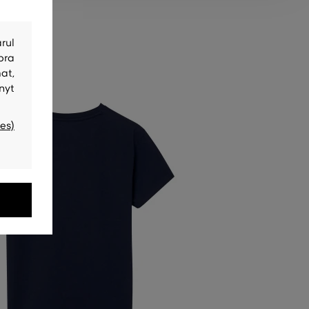
rul
bra
at,
nyt
es)