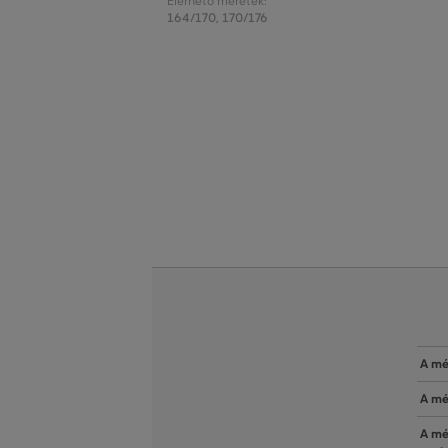
Elérhető méretek:
164/170
,
170/176
A mé
A mé
A mé