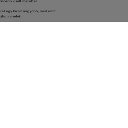
ásosan viselt mérettel
ret egy kicsit nagyobb, mint amit
lában viselek
ret sokkal nagyobb, mint amit viselek
Gyerek mérettáblázat
Lányok
KOR
MELLKAS
(cm)
DERÉK (cm)
CSÍPŐ (cm)
2
52
50
53
3-4
57
54
59