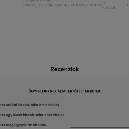
Elérhető méretek:
E
+2
122/128
,
128/134
,
134/140
,
140/146
,
152/158
1
további
Recenziók
ÜGYFELEINKNEK ÁLTAL ÉRTÉKELT MÉRETEK
ret sokkal kisebb, mint amit viselek
ret egy kicsit kisebb, mint amit viselek
ret megegyezik az általam