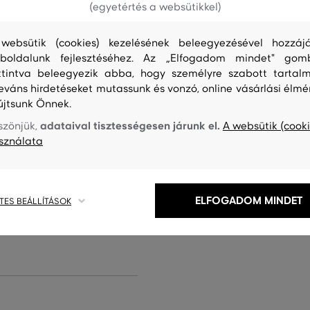
(egyetértés a websütikkel)
websütik (cookies) kezelésének beleegyezésével hozzájá
boldalunk fejlesztéséhez. Az „Elfogadom mindet" gom
k nyakkivágással. Klasszikus
ttintva beleegyezik abba, hogy személyre szabott tartalm
éges pamut dzsörzéből varrták,
leváns hirdetéseket mutassunk és vonzó, online vásárlási élmé
yelmes viselet. A sokoldalú
újtsunk Önnek.
tően egész évben kapható
adataival tisztességesen járunk el.
szönjük,
A websütik (cooki
aktikus darab, mely megfelelő
sználata
letnek, alsó rétegként kardigán
ELFOGADOM MINDET
TES BEÁLLÍTÁSOK
G-433