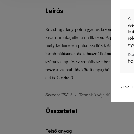
Leírás
A 
we
Rövid ujjú lány póló egyenes fazonnal és kere
ka
kivarrt márkajellel a mellkason. A pólót minős
re
mely kellemesen puha, szellőzik és nagyon kén
ny
kombinálásának és felhasználásának köszönhe
Kö
számos alap- és szezonális színben. Nagyon pr
ha
része a szabadidős kötött anyagból készült vise
alá is felvehető.
RÉSZLE
Szezon: FW18
Termék kódja
605123-618-G
Összetétel
felső anyag