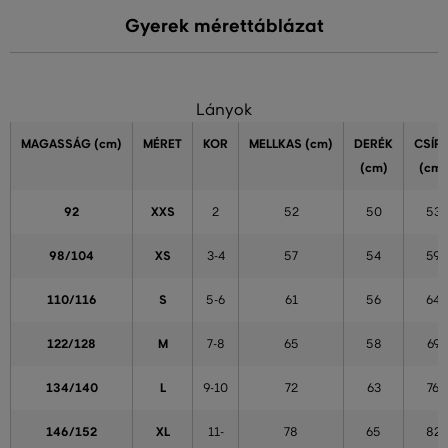
Gyerek mérettáblázat
Lányok
MAGASSÁG
(cm)
MÉRET
KOR
MELLKAS
(cm)
DERÉK
CSÍP
(cm)
(cm)
92
XXS
2
52
50
53
98/104
XS
3-4
57
54
59
110/116
S
5-6
61
56
64
122/128
M
7-8
65
58
69
134/140
L
9-10
72
63
76
146/152
XL
11-
78
65
82