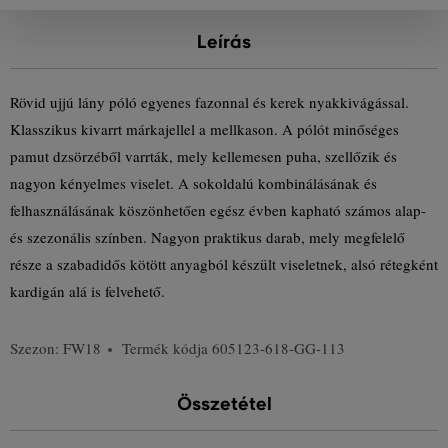
Leírás
Rövid ujjú lány póló egyenes fazonnal és kerek nyakkivágással.
Klasszikus kivarrt márkajellel a mellkason. A pólót minőséges
pamut dzsörzéből varrták, mely kellemesen puha, szellőzik és
nagyon kényelmes viselet. A sokoldalú kombinálásának és
felhasználásának köszönhetően egész évben kapható számos alap-
és szezonális színben. Nagyon praktikus darab, mely megfelelő
része a szabadidős kötött anyagból készült viseletnek, alsó rétegként
kardigán alá is felvehető.
Szezon: FW18
Termék kódja
605123-618-GG-113
Összetétel