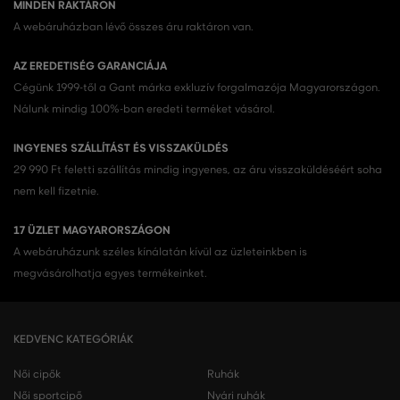
MINDEN RAKTÁRON
A webáruházban lévő összes áru raktáron van.
AZ EREDETISÉG GARANCIÁJA
Cégünk 1999-től a Gant márka exkluzív forgalmazója Magyarországon.
Nálunk mindig 100%-ban eredeti terméket vásárol.
INGYENES SZÁLLÍTÁST ÉS VISSZAKÜLDÉS
29 990 Ft feletti szállítás mindig ingyenes, az áru visszaküldéséért soha
nem kell fizetnie.
17 ÜZLET MAGYARORSZÁGON
A webáruházunk széles kínálatán kívül az üzleteinkben is
megvásárolhatja egyes termékeinket.
KEDVENC KATEGÓRIÁK
Női cipők
Ruhák
Női sportcipő
Nyári ruhák