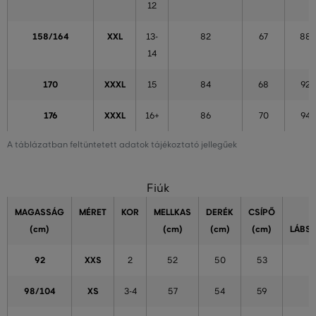
12
158/164
XXL
13-
82
67
88
14
170
XXXL
15
84
68
92
176
XXXL
16+
86
70
94
A táblázatban feltüntetett adatok tájékoztató jellegűek
Fiúk
MAGASSÁG
MÉRET
KOR
MELLKAS
DERÉK
CSÍPŐ
(cm)
(cm)
(cm)
(cm)
LÁBS
92
XXS
2
52
50
53
98/104
XS
3-4
57
54
59