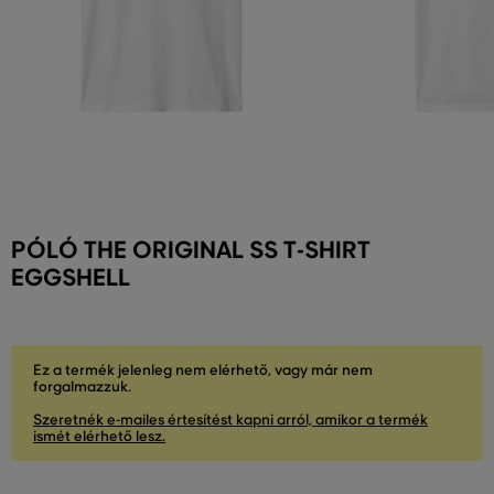
PÓLÓ THE ORIGINAL SS T-SHIRT
EGGSHELL
Ez a termék jelenleg nem elérhető, vagy már nem
forgalmazzuk.
Szeretnék e-mailes értesítést kapni arról, amikor a termék
ismét elérhető lesz.