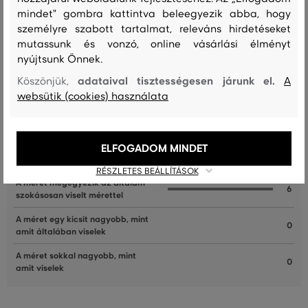
mindet" gombra kattintva beleegyezik abba, hogy
személyre szabott tartalmat, releváns hirdetéseket
mutassunk és vonzó, online vásárlási élményt
Recenziók
nyújtsunk Önnek.
ÜGYFELEINKNEK ÁLTAL ÉRTÉKELT MÉRETEK
adataival tisztességesen járunk el.
Köszönjük,
A
websütik (cookies) használata
A méret sokkal kisebb, mint amit
0
viselek
A méret egy kicsit kisebb, mint
ELFOGADOM MINDET
0
amit viselek
RÉSZLETES BEÁLLÍTÁSOK
A méret megegyezik az általam
6
szokásosan viselt mérettel
A méret egy kicsit nagyobb, mint
0
amit általában viselek
A méret sokkal nagyobb, mint
0
amit viselek