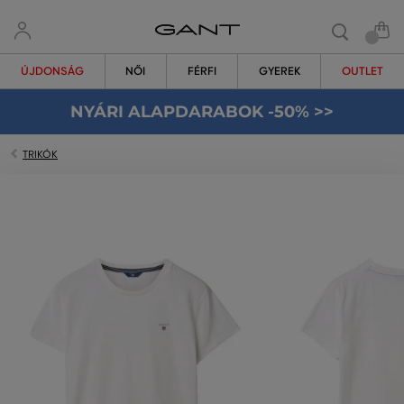
ÚJDONSÁG
NŐI
FÉRFI
GYEREK
OUTLET
NYÁRI ALAPDARABOK -50% >>
TRIKÓK