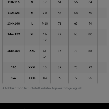
110/116
S
5-6
61
56
64
122/128
M
7-8
65
58
69
134/140
L
9-10
71
63
74
146/152
XL
11-
77
68
80
12
158/164
XXL
13-
85
73
88
14
170
XXXL
15
89
75
92
176
XXXL
16+
92
77
95
A táblázatban feltüntetett adatok tájékoztató jellegűek