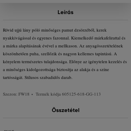
Leírás
Rövid ujjú lány póló minőséges pamut dzsörzéből, kerek
nyakkivágással és egyenes fazonnal. Kiemelkedő márkafelirattal és
a márka alapításának évével a mellkason. Az anyagösszetételének
köszönhetően puha, szellőzik és nagyon kellemes tapintású. A
kényelem természetes tulajdonsága. Előnye az igénytelen kezelés és
a minőséges kidolgozottsága biztosítja az alakja és a színe
tartósságát. Stílusos szabadidős darab.
Szezon: FW18
Termék kódja
605125-618-GG-113
Összetétel