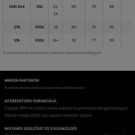
158/164
XXL
13-
85
73
88
14
170
XXXL
15
89
75
92
176
XXXL
16+
92
77
95
A táblázatban feltüntetett adatok tájékoztató jellegűek
MINDEN RAKTÁRON
A webáruházban lévő összes áru raktáron van.
AZ EREDETISÉG GARANCIÁJA
Cégünk 1999-től a Gant márka exkluzív forgalmazója Magyarországon.
Nálunk mindig 100%-ban eredeti terméket vásárol.
INGYENES SZÁLLÍTÁST ÉS VISSZAKÜLDÉS