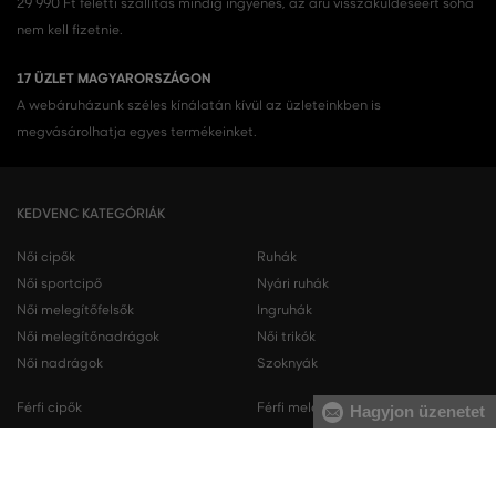
29 990 Ft feletti szállítás mindig ingyenes, az áru visszaküldéséért soha
nem kell fizetnie.
17 ÜZLET MAGYARORSZÁGON
A webáruházunk széles kínálatán kívül az üzleteinkben is
megvásárolhatja egyes termékeinket.
KEDVENC KATEGÓRIÁK
Női cipők
Ruhák
Női sportcipő
Nyári ruhák
Női melegítőfelsők
Ingruhák
Női melegítőnadrágok
Női trikók
Női nadrágok
Szoknyák
Férfi cipők
Férfi melegítőfelsők
Hagyjon üzenetet
Férfi sportcipő
Férfi melegítőnadrágok
Férfi ingek
Férfi pulóverek
Férfi trikók
Férfi nadrágok