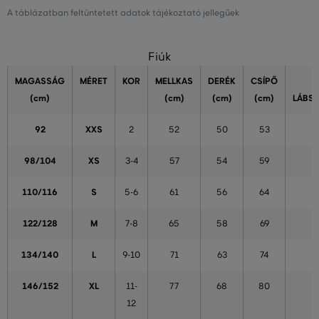
A táblázatban feltüntetett adatok tájékoztató jellegűek
Fiúk
MAGASSÁG
MÉRET
KOR
MELLKAS
DERÉK
CSÍPŐ
(cm)
(cm)
(cm)
(cm)
LÁBS
92
XXS
2
52
50
53
98/104
XS
3-4
57
54
59
110/116
S
5-6
61
56
64
122/128
M
7-8
65
58
69
134/140
L
9-10
71
63
74
146/152
XL
11-
77
68
80
12