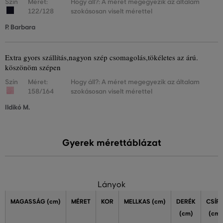
Szín
Méret:
Hogy áll?: A méret megegyezik az általam
122/128
szokásosan viselt mérettel
P. Barbara
Extra gyors szállítás,nagyon szép csomagolás,tökéletes az árú.
köszönöm szépen
Szín
Méret:
Hogy áll?: A méret megegyezik az általam
158/164
szokásosan viselt mérettel
Ildikó M.
Gyerek mérettáblázat
Lányok
MAGASSÁG
(cm)
MÉRET
KOR
MELLKAS
(cm)
DERÉK
CSÍP
(cm)
(cm)