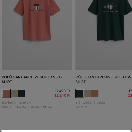
PÓLÓ GANT ARCHIVE SHIELD SS T-
PÓLÓ GANT ARCHIVE SHIELD SS 
SHIRT
SHIRT
17 490 Ft
17
12 240 Ft
12
Elérhető méretek:
Elérhető méretek:
134/140
,
146/152
,
158/164
,
170
,
176
146/152