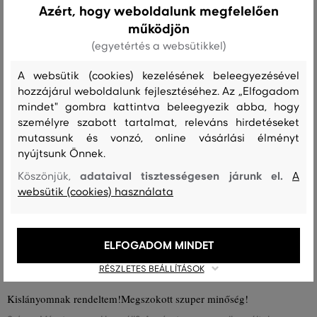
Azért, hogy weboldalunk megfelelően
Recenziók
működjön
(egyetértés a websütikkel)
ÜGYFELEINKNEK ÁLTAL ÉRTÉKELT MÉRETEK
A websütik (cookies) kezelésének beleegyezésével
A méret sokkal kisebb, mint amit
0
hozzájárul weboldalunk fejlesztéséhez. Az „Elfogadom
viselek
mindet" gombra kattintva beleegyezik abba, hogy
A méret egy kicsit kisebb, mint
személyre szabott tartalmat, releváns hirdetéseket
0
amit viselek
mutassunk és vonzó, online vásárlási élményt
nyújtsunk Önnek.
A méret megegyezik az általam
10
szokásosan viselt mérettel
adataival tisztességesen járunk el.
Köszönjük,
A
websütik (cookies) használata
A méret egy kicsit nagyobb, mint
0
amit általában viselek
A méret sokkal nagyobb, mint
0
ELFOGADOM MINDET
amit viselek
RÉSZLETES BEÁLLÍTÁSOK
Kislányomnak rendeltem!Megszokott szuper minőség!