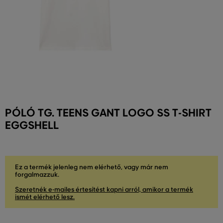
PÓLÓ TG. TEENS GANT LOGO SS T-SHIRT
EGGSHELL
Ez a termék jelenleg nem elérhető, vagy már nem
forgalmazzuk.
Szeretnék e-mailes értesítést kapni arról, amikor a termék
ismét elérhető lesz.