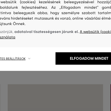
websütik (cookies) kezelésének beleegyezésével hozzájá
boldalunk fejlesztéséhez. Az „Elfogadom mindet" gom
ttintva beleegyezik abba, hogy személyre szabott tartalm
leváns hirdetéseket mutassunk és vonzó, online vásárlási élmé
újtsunk Önnek.
adataival tisztességesen járunk el.
szönjük,
A websütik (cooki
sználata
S
TISZTÍTÁS
ELFOGADOM MINDET
TES BEÁLLÍTÁSOK