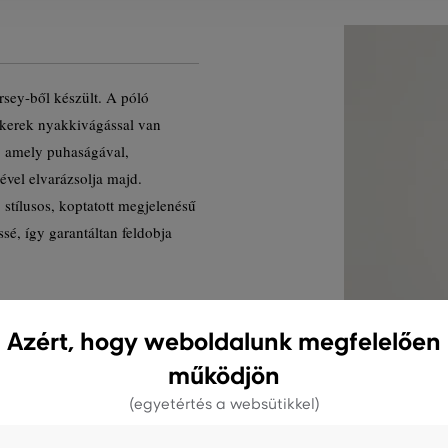
rsey-ből készült. A póló
 kerek nyakkivágással van
, amely puhaságával,
gével elvarázsolja majd.
 stílusos, koptatott megjelenésű
ssé, így garantáltan feldobja
Termék kódja
Azért, hogy weboldalunk megfelelően
működjön
(egyetértés a websütikkel)