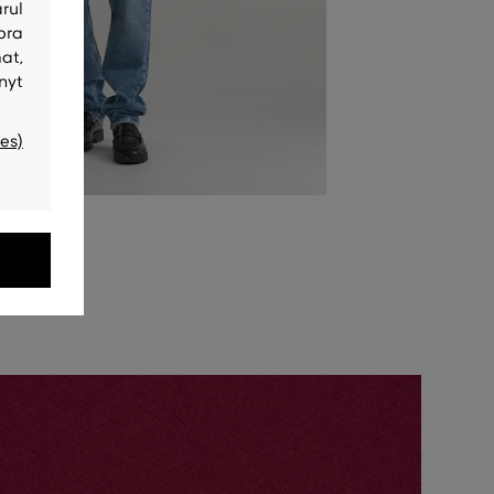
rul
bra
at,
nyt
es)