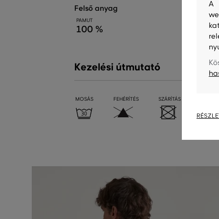
A 
felső anyag
we
PAMUT
ka
100 %
re
ny
Kö
Kezelési útmutató
ha
MOSÁS
FEHÉRÍTÉS
SZÁRÍTÁS
VASALÁ
RÉSZLE