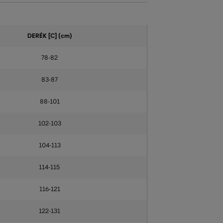
DERÉK
[C] (cm)
78-82
83-87
88-101
102-103
104-113
114-115
116-121
122-131