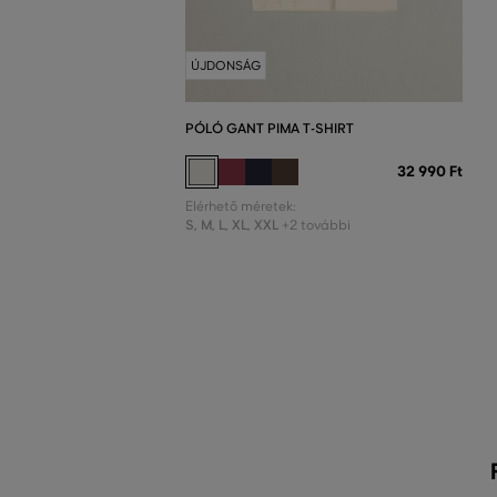
ÚJDONSÁG
PÓLÓ GANT PIMA T-SHIRT
32 990 Ft
Elérhető méretek:
S
,
M
,
L
,
XL
,
XXL
+2 további