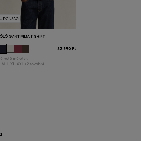
ÚJDONSÁG
ÓLÓ GANT PIMA T-SHIRT
32 990 Ft
lérhető méretek:
,
M
,
L
,
XL
,
XXL
+2 további
a