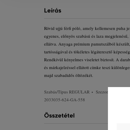
Leírás
Rövid ujjú férfi póló, amely kellemesen puha je
egyenes, előnyös szabású és laza megjelenésű,
ellátva. Anyaga prémium pamutszálból készült
tartósságával és tökéletes légáteresztő képessé
Rendkívül kényelmes viseletet biztosít. A darab
és márkajelzéssel ellátott címke teszi különlege
majd szabadidős öltözékét.
Szabás/Típus
REGULAR
Szezon: FW24
2033035-624-GA-558
Összetétel