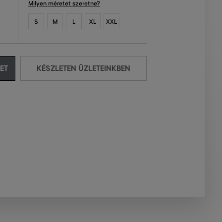
Milyen méretet szeretne?
S
M
L
XL
XXL
ET
KÉSZLETEN ÜZLETEINKBEN