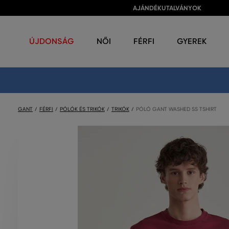
AJÁNDÉKUTALVÁNYOK
ÚJDONSÁG
NŐI
FÉRFI
GYEREK
GANT
FÉRFI
PÓLÓK ÉS TRIKÓK
TRIKÓK
PÓLÓ GANT WASHED SS TSHIRT