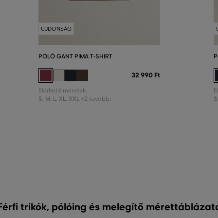
ÚJDONSÁG
PÓLÓ GANT PIMA T-SHIRT
P
32 990 Ft
Elérhető méretek:
E
S
,
M
,
L
,
XL
,
XXL
S
+2 további
Férfi trikók, pólóing és melegítő mérettáblázat