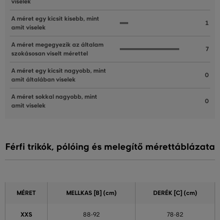
viselek
A méret egy kicsit kisebb, mint
1
amit viselek
A méret megegyezik az általam
7
szokásosan viselt mérettel
A méret egy kicsit nagyobb, mint
0
amit általában viselek
A méret sokkal nagyobb, mint
0
amit viselek
Férfi trikók, pólóing és melegítő mérettáblázata
MÉRET
MELLKAS
[B] (cm)
DERÉK
[C] (cm)
XXS
88-92
78-82