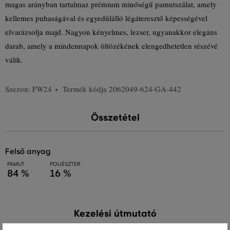
magas arányban tartalmaz prémium minőségű pamutszálat, amely
kellemes puhaságával és egyedülálló légáteresztő képességével
elvarázsolja majd. Nagyon kényelmes, lezser, ugyanakkor elegáns
darab, amely a mindennapok öltözékének elengedhetetlen részévé
válik.
Szezon: FW24
Termék kódja
2062049-624-GA-442
Összetétel
felső anyag
PAMUT
POLIÉSZTER
84 %
16 %
Kezelési útmutató