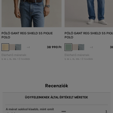
PÓLÓ GANT REG SHIELD SS PIQUE
PÓLÓ GANT REG SHIELD SS PIQ
POLO
POLO
38 990 Ft
3
+4
+4
Elérhető méretek:
Elérhető méretek:
+3 további
+3 további
S
,
M
,
L
,
XL
,
XXL
S
,
M
,
L
,
XL
,
XXL
Recenziók
ÜGYFELEINKNEK ÁLTAL ÉRTÉKELT MÉRETEK
A méret sokkal kisebb, mint amit
1