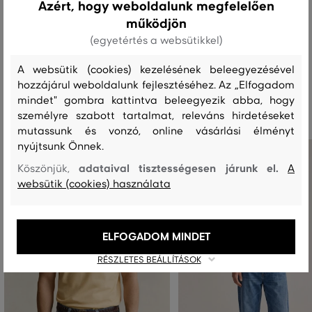
Azért, hogy weboldalunk megfelelően
működjön
MOSÁS
FEHÉRÍTÉS
SZÁRÍTÁS
VASALÁS
TISZTÍTÁS
(egyetértés a websütikkel)
A websütik (cookies) kezelésének beleegyezésével
hozzájárul weboldalunk fejlesztéséhez. Az „Elfogadom
Ajánlott termékek
mindet" gombra kattintva beleegyezik abba, hogy
személyre szabott tartalmat, releváns hirdetéseket
mutassunk és vonzó, online vásárlási élményt
nyújtsunk Önnek.
adataival tisztességesen járunk el.
Köszönjük,
A
websütik (cookies) használata
ELFOGADOM MINDET
RÉSZLETES BEÁLLÍTÁSOK