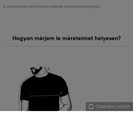
A táblázatban feltüntetett adatok tájékoztató jellegűek
Hogyan mérjem le méreteimet helyesen?
Chateljen velünk