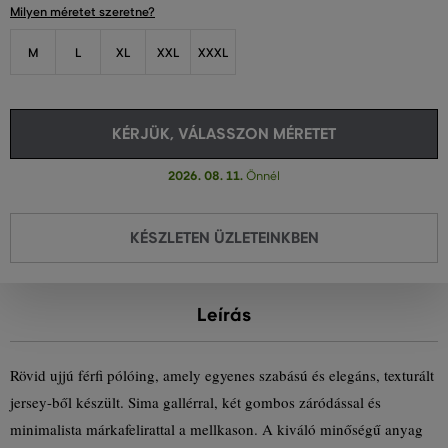
Milyen méretet szeretne?
M
L
XL
XXL
XXXL
KÉRJÜK, VÁLASSZON MÉRETET
2026. 08. 11.
Önnél
KÉSZLETEN ÜZLETEINKBEN
Leírás
Rövid ujjú férfi pólóing, amely egyenes szabású és elegáns, texturált
jersey-ből készült. Sima gallérral, két gombos záródással és
minimalista márkafelirattal a mellkason. A kiváló minőségű anyag