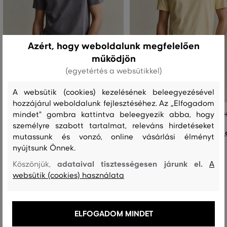
Azért, hogy weboldalunk megfelelően
működjön
(egyetértés a websütikkel)
A websütik (cookies) kezelésének beleegyezésével
hozzájárul weboldalunk fejlesztéséhez. Az „Elfogadom
mindet" gombra kattintva beleegyezik abba, hogy
PÓLÓ GANT REG SHIELD SS T-SHIRT
PÓLÓ GANT REG SHIELD SS T-SH
személyre szabott tartalmat, releváns hirdetéseket
19 990 Ft
1
+7
+7
mutassunk és vonzó, online vásárlási élményt
nyújtsunk Önnek.
Elérhető méretek:
Elérhető méretek:
+3 további
+3 további
S
,
M
,
L
,
XL
,
XXL
S
,
M
,
L
,
XL
,
XXL
adataival tisztességesen járunk el.
Köszönjük,
A
websütik (cookies) használata
Recenziók
ELFOGADOM MINDET