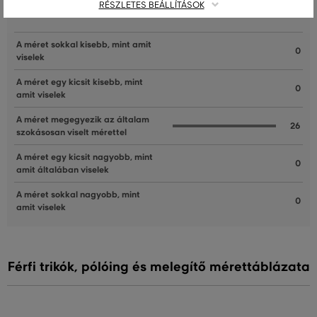
RÉSZLETES BEÁLLÍTÁSOK
ÜGYFELEINKNEK ÁLTAL ÉRTÉKELT MÉRETEK
A méret sokkal kisebb, mint amit
0
viselek
A méret egy kicsit kisebb, mint
0
amit viselek
A méret megegyezik az általam
26
szokásosan viselt mérettel
A méret egy kicsit nagyobb, mint
0
amit általában viselek
A méret sokkal nagyobb, mint
0
amit viselek
Férfi trikók, pólóing és melegítő mérettáblázata