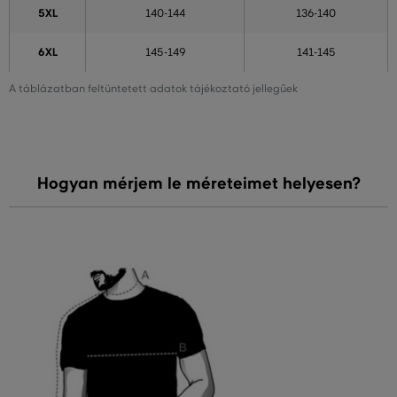
5XL
140-144
136-140
6XL
145-149
141-145
A táblázatban feltüntetett adatok tájékoztató jellegűek
Hogyan mérjem le méreteimet helyesen?