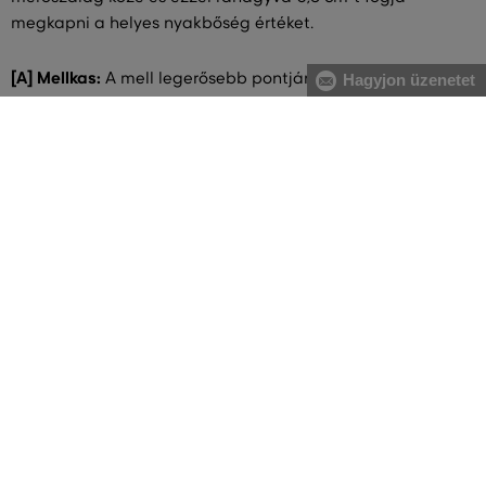
megkapni a helyes nyakbőség értéket.
[A] Mellkas:
A mell legerősebb pontjánál, valamint a hát
Hagyjon üzenetet
legszélesebb részénél mérje magát, közvetlenül a hónalj
alatt végigvezetve két ujjal alátartva a centimétert.
[B] Derék:
A derékbőséget a köldök magasságában, a
legkeskenyebb résznél vezesse végig, vízszintesen, két ujjal
alátartva a centimétert. Nagyobb has esetében a gerinc
kanyarulatától a has legkiugróbb pontjáig mérje.
[C] Csípő:
Vezesse körbe oldalról kezdve a csípő és a fenék
legszélesebb részeinél a centimétert. Figyeljen arra, hogy
ne szorosan mérje és a centiméter legyen vízszintes.
[E] Ujjhossz:
A karöltő legmagasabb pontjától
(vállcsonttól) az alsó kar csuklócsontjáig mérje. A mérés
közben karunkat enyhén hajlítsa be!