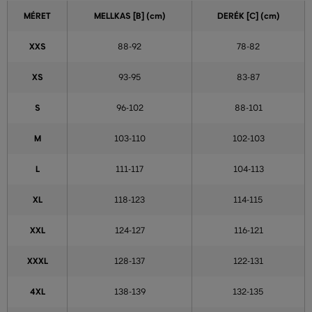
MÉRET
MELLKAS
[B] (cm)
DERÉK
[C] (cm)
XXS
88-92
78-82
XS
93-95
83-87
S
96-102
88-101
M
103-110
102-103
L
111-117
104-113
XL
118-123
114-115
XXL
124-127
116-121
XXXL
128-137
122-131
4XL
138-139
132-135