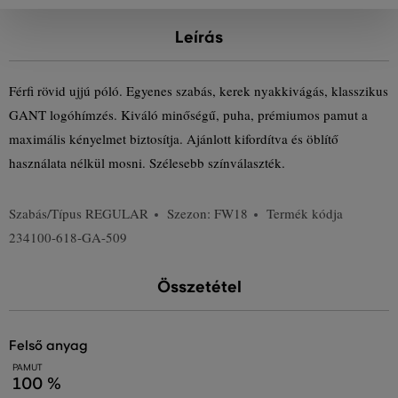
Leírás
Férfi rövid ujjú póló. Egyenes szabás, kerek nyakkivágás, klasszikus
GANT logóhímzés. Kiváló minőségű, puha, prémiumos pamut a
maximális kényelmet biztosítja. Ajánlott kifordítva és öblítő
használata nélkül mosni. Szélesebb színválaszték.
Szabás/Típus
REGULAR
Szezon: FW18
Termék kódja
234100-618-GA-509
Összetétel
felső anyag
PAMUT
100 %