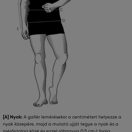
[A] Nyak:
A gallér lemérésekor a centimétert helyezze a
nyak közepére, majd a mutató ujját tegye a nyak és a
mérőszalag közé és ezzel ráhagyva 0,5 cm-t fogja