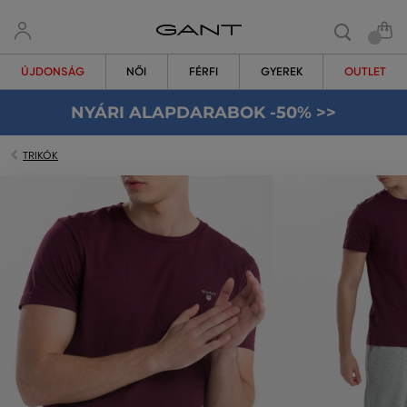
ÚJDONSÁG
NŐI
FÉRFI
GYEREK
OUTLET
NYÁRI ALAPDARABOK -50% >>
TRIKÓK