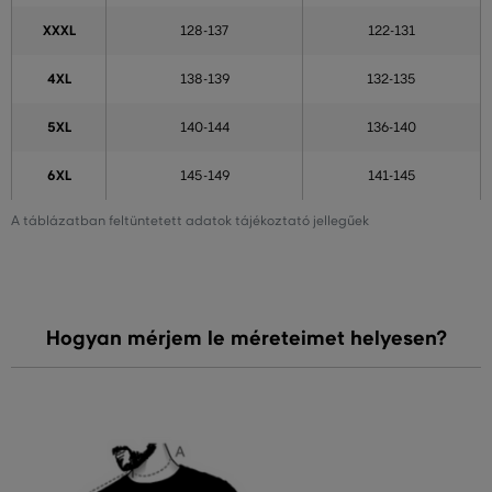
XXXL
128-137
122-131
4XL
138-139
132-135
5XL
140-144
136-140
6XL
145-149
141-145
A táblázatban feltüntetett adatok tájékoztató jellegűek
Hogyan mérjem le méreteimet helyesen?