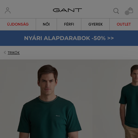
ÚJDONSÁG
NŐI
FÉRFI
GYEREK
OUTLET
NYÁRI ALAPDARABOK -50% >>
TRIKÓK