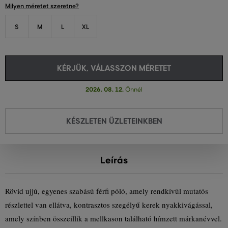
Milyen méretet szeretne?
S
M
L
XL
KÉRJÜK, VÁLASSZON MÉRETET
2026. 08. 12.
Önnél
KÉSZLETEN ÜZLETEINKBEN
Leírás
Rövid ujjú, egyenes szabású férfi póló, amely rendkívül mutatós
részlettel van ellátva, kontrasztos szegélyű kerek nyakkivágással,
amely színben összeillik a mellkason található hímzett márkanévvel.