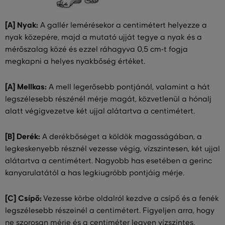
[A] Nyak:
A gallér lemérésekor a centimétert helyezze a
nyak közepére, majd a mutató ujját tegye a nyak és a
mérőszalag közé és ezzel ráhagyva 0,5 cm-t fogja
megkapni a helyes nyakbőség értéket.
[A] Mellkas:
A mell legerősebb pontjánál, valamint a hát
legszélesebb részénél mérje magát, közvetlenül a hónalj
alatt végigvezetve két ujjal alátartva a centimétert.
[B] Derék:
A derékbőséget a köldök magasságában, a
legkeskenyebb résznél vezesse végig, vízszintesen, két ujjal
alátartva a centimétert. Nagyobb has esetében a gerinc
kanyarulatától a has legkiugróbb pontjáig mérje.
[C] Csípő:
Vezesse körbe oldalról kezdve a csípő és a fenék
legszélesebb részeinél a centimétert. Figyeljen arra, hogy
ne szorosan mérje és a centiméter legyen vízszintes.