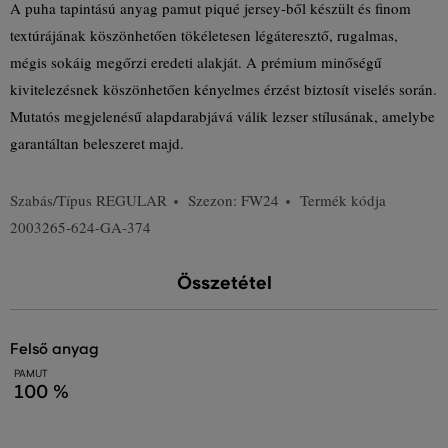
A puha tapintású anyag pamut piqué jersey-ből készült és finom
textúrájának köszönhetően tökéletesen légáteresztő, rugalmas,
mégis sokáig megőrzi eredeti alakját. A prémium minőségű
kivitelezésnek köszönhetően kényelmes érzést biztosít viselés során.
Mutatós megjelenésű alapdarabjává válik lezser stílusának, amelybe
garantáltan beleszeret majd.
Szabás/Típus
REGULAR
Szezon: FW24
Termék kódja
2003265-624-GA-374
Összetétel
felső anyag
PAMUT
100 %