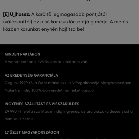
[E] Ujjhossz:
A karöltő legmagasabb pontjától
(vállcsonttól) az alsó kar csuklócsontjáig mérje. A mérés
közben karunkat enyhén hajlítsa be!
MINDEN RAKTÁRON
A webáruházban lévő összes áru raktáron van.
AZ EREDETISÉG GARANCIÁJA
Cégünk 1999-től a Gant márka exkluzív forgalmazója Magyarországon.
Nálunk mindig 100%-ban eredeti terméket vásárol.
INGYENES SZÁLLÍTÁST ÉS VISSZAKÜLDÉS
29 990 Ft feletti szállítás mindig ingyenes, az áru visszaküldéséért soha
nem kell fizetnie.
17 ÜZLET MAGYARORSZÁGON