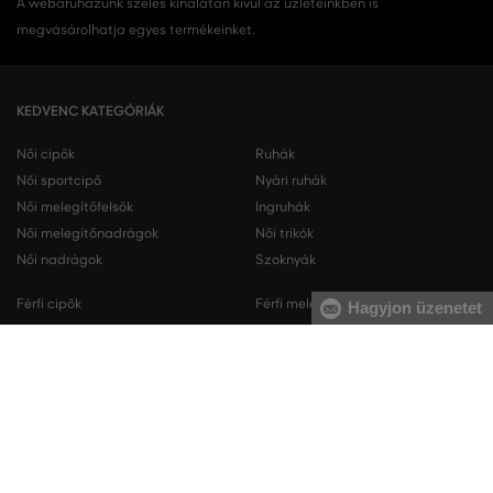
A webáruházunk széles kínálatán kívül az üzleteinkben is
megvásárolhatja egyes termékeinket.
KEDVENC KATEGÓRIÁK
Női cipők
Ruhák
Női sportcipő
Nyári ruhák
Női melegítőfelsők
Ingruhák
Női melegítőnadrágok
Női trikók
Női nadrágok
Szoknyák
Férfi cipők
Férfi melegítőfelsők
Hagyjon üzenetet
Férfi sportcipő
Férfi melegítőnadrágok
Férfi ingek
Férfi pulóverek
Férfi trikók
Férfi nadrágok
Férfi rövidnadrágok
Férfi fehérneműk