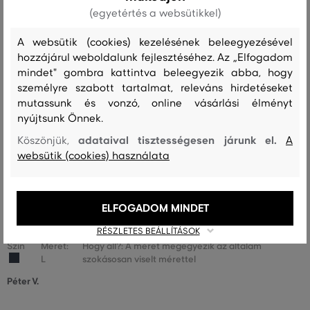
(egyetértés a websütikkel)
A méret sokkal kisebb, mint amit
0
viselek
A websütik (cookies) kezelésének beleegyezésével
hozzájárul weboldalunk fejlesztéséhez. Az „Elfogadom
A méret egy kicsit kisebb, mint
0
mindet" gombra kattintva beleegyezik abba, hogy
amit viselek
személyre szabott tartalmat, releváns hirdetéseket
A méret megegyezik az általam
mutassunk és vonzó, online vásárlási élményt
26
szokásosan viselt mérettel
nyújtsunk Önnek.
A méret egy kicsit nagyobb, mint
adataival tisztességesen járunk el.
Köszönjük,
A
1
amit általában viselek
websütik (cookies) használata
A méret sokkal nagyobb, mint
0
amit viselek
ELFOGADOM MINDET
RÉSZLETES BEÁLLÍTÁSOK
Szín
Méret:
Hogy áll?: A méret megegyezik az általam
L
szokásosan viselt mérettel
Péter V.