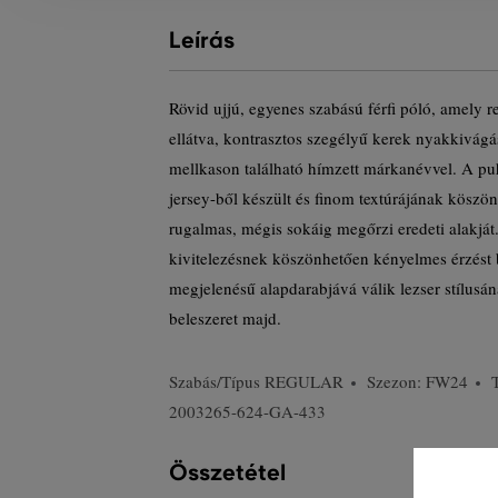
Leírás
Rövid ujjú, egyenes szabású férfi póló, amely r
ellátva, kontrasztos szegélyű kerek nyakkivágás
mellkason található hímzett márkanévvel. A pu
jersey-ből készült és finom textúrájának köszön
rugalmas, mégis sokáig megőrzi eredeti alakj
kivitelezésnek köszönhetően kényelmes érzést b
megjelenésű alapdarabjává válik lezser stílusá
beleszeret majd.
Szabás/Típus
REGULAR
Szezon: FW24
2003265-624-GA-433
Összetétel