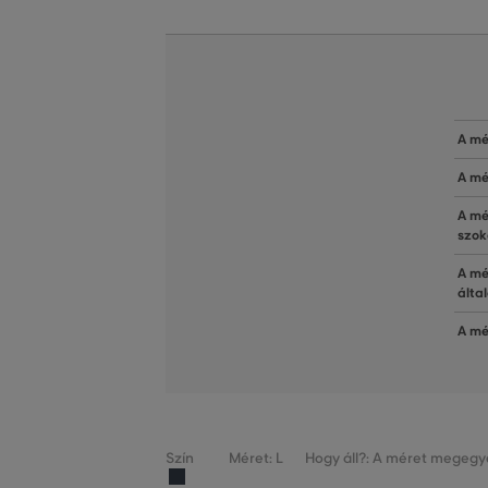
A mé
A mé
A mé
szok
A mé
álta
A mé
Szín
Méret: L
Hogy áll?: A méret megegye