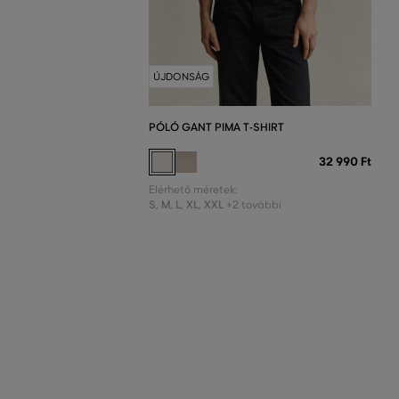
ÚJDONSÁG
PÓLÓ GANT PIMA T-SHIRT
32 990 Ft
Elérhető méretek:
S
,
M
,
L
,
XL
,
XXL
+2 további