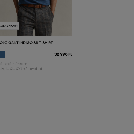
ÚJDONSÁG
ÓLÓ GANT INDIGO SS T-SHIRT
32 990 Ft
lérhető méretek:
,
M
,
L
,
XL
,
XXL
+2 további