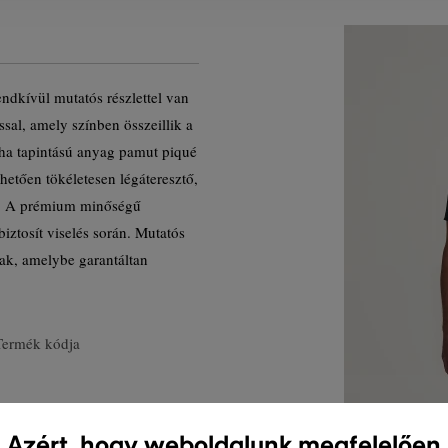
endkívül mutatós részlettel van
sal, amely színben összeillik a
ha tapintású anyag pamut piqué
hetően tökéletesen légáteresztő,
át. A prémium minőségű
iztosít viselés során. Mutatós
nak, amelybe garantáltan
Termék kódja
Azért, hogy weboldalunk megfelelően