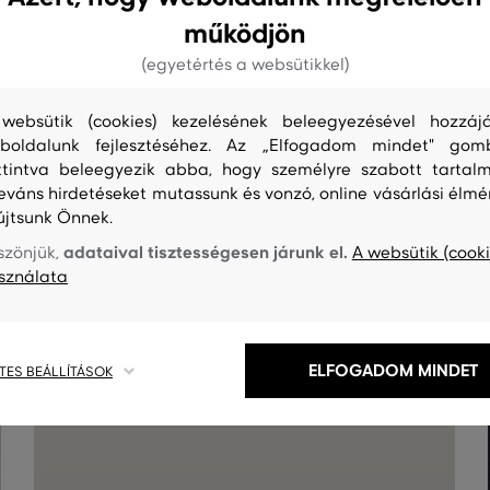
működjön
(egyetértés a websütikkel)
websütik (cookies) kezelésének beleegyezésével hozzájá
boldalunk fejlesztéséhez. Az „Elfogadom mindet" gom
ttintva beleegyezik abba, hogy személyre szabott tartalm
leváns hirdetéseket mutassunk és vonzó, online vásárlási élmé
újtsunk Önnek.
adataival tisztességesen járunk el.
szönjük,
A websütik (cooki
S
TISZTÍTÁS
sználata
ELFOGADOM MINDET
TES BEÁLLÍTÁSOK