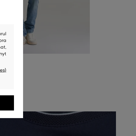
rul
bra
at,
nyt
es)