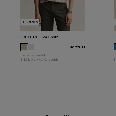
ÚJDONSÁG
PÓLÓ GANT PIMA T-SHIRT
P
32 990 Ft
Elérhető méretek:
E
S
,
M
,
L
,
XL
,
XXL
S
+2 további