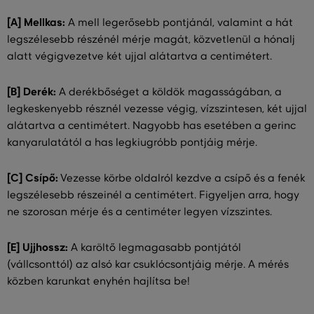
[A] Mellkas:
A mell legerősebb pontjánál, valamint a hát
legszélesebb részénél mérje magát, közvetlenül a hónalj
alatt végigvezetve két ujjal alátartva a centimétert.
[B] Derék:
A derékbőséget a köldök magasságában, a
legkeskenyebb résznél vezesse végig, vízszintesen, két ujjal
alátartva a centimétert. Nagyobb has esetében a gerinc
kanyarulatától a has legkiugróbb pontjáig mérje.
[C] Csípő:
Vezesse körbe oldalról kezdve a csípő és a fenék
legszélesebb részeinél a centimétert. Figyeljen arra, hogy
ne szorosan mérje és a centiméter legyen vízszintes.
[E] Ujjhossz:
A karöltő legmagasabb pontjától
(vállcsonttól) az alsó kar csuklócsontjáig mérje. A mérés
közben karunkat enyhén hajlítsa be!