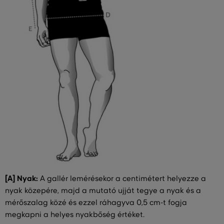
[A] Nyak:
A gallér lemérésekor a centimétert helyezze a
nyak közepére, majd a mutató ujját tegye a nyak és a
mérőszalag közé és ezzel ráhagyva 0,5 cm-t fogja
megkapni a helyes nyakbőség értéket.