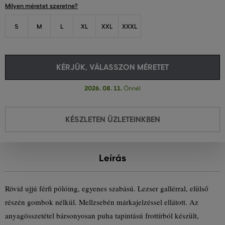
Milyen méretet szeretne?
S
M
L
XL
XXL
XXXL
KÉRJÜK, VÁLASSZON MÉRETET
2026. 08. 11.
Önnél
KÉSZLETEN ÜZLETEINKBEN
Leírás
Rövid ujjú férfi pólóing, egyenes szabású. Lezser gallérral, elülső
részén gombok nélkül. Mellzsebén márkajelzéssel ellátott. Az
anyagösszetétel bársonyosan puha tapintású frottírból készült,