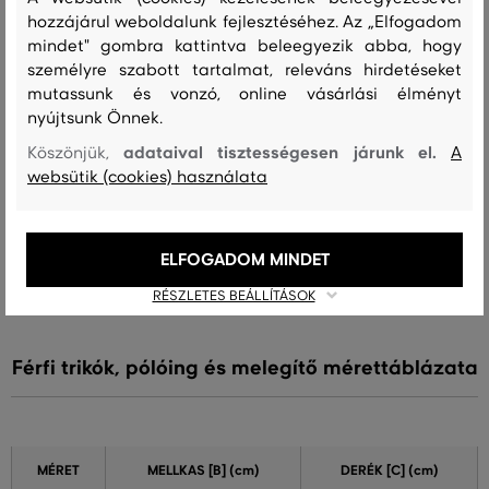
hozzájárul weboldalunk fejlesztéséhez. Az „Elfogadom
A méret sokkal kisebb, mint amit
0
mindet" gombra kattintva beleegyezik abba, hogy
viselek
személyre szabott tartalmat, releváns hirdetéseket
A méret egy kicsit kisebb, mint
mutassunk és vonzó, online vásárlási élményt
0
amit viselek
nyújtsunk Önnek.
A méret megegyezik az általam
adataival tisztességesen járunk el.
4
Köszönjük,
A
szokásosan viselt mérettel
websütik (cookies) használata
A méret egy kicsit nagyobb, mint
0
amit általában viselek
A méret sokkal nagyobb, mint
ELFOGADOM MINDET
0
amit viselek
RÉSZLETES BEÁLLÍTÁSOK
Férfi trikók, pólóing és melegítő mérettáblázata
MÉRET
MELLKAS
[B] (cm)
DERÉK
[C] (cm)