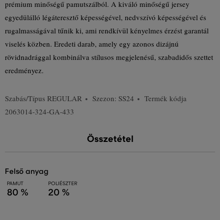
prémium minőségű pamutszálból. A kiváló minőségű jersey
egyedülálló légáteresztő képességével, nedvszívó képességével és
rugalmasságával tűnik ki, ami rendkívül kényelmes érzést garantál
viselés közben. Eredeti darab, amely egy azonos dizájnú
rövidnadrággal kombinálva stílusos megjelenésű, szabadidős szettet
eredményez.
Szabás/Típus
REGULAR
Szezon: SS24
Termék kódja
2063014-324-GA-433
Összetétel
felső anyag
PAMUT
POLIÉSZTER
80 %
20 %