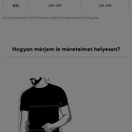
6XL
145-149
141-145
A táblázatban feltüntetett adatok tájékoztató jellegűek
Hogyan mérjem le méreteimet helyesen?