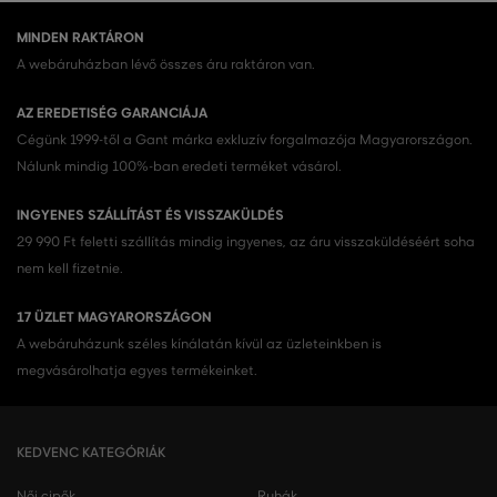
MINDEN RAKTÁRON
A webáruházban lévő összes áru raktáron van.
AZ EREDETISÉG GARANCIÁJA
Cégünk 1999-től a Gant márka exkluzív forgalmazója Magyarországon.
Nálunk mindig 100%-ban eredeti terméket vásárol.
INGYENES SZÁLLÍTÁST ÉS VISSZAKÜLDÉS
29 990 Ft feletti szállítás mindig ingyenes, az áru visszaküldéséért soha
nem kell fizetnie.
17 ÜZLET MAGYARORSZÁGON
A webáruházunk széles kínálatán kívül az üzleteinkben is
megvásárolhatja egyes termékeinket.
KEDVENC KATEGÓRIÁK
Női cipők
Ruhák