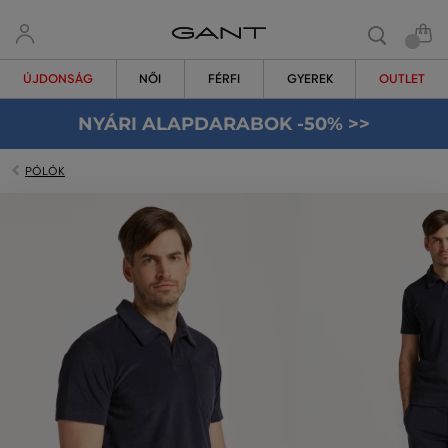
ÚJDONSÁG
NŐI
FÉRFI
GYEREK
OUTLET
NYÁRI ALAPDARABOK -50% >>
PÓLÓK