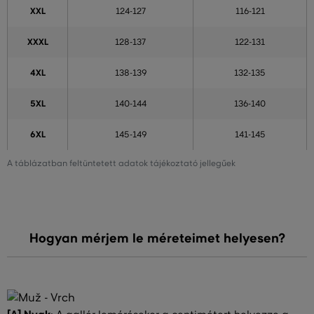
XXL
124-127
116-121
XXXL
128-137
122-131
4XL
138-139
132-135
5XL
140-144
136-140
6XL
145-149
141-145
A táblázatban feltüntetett adatok tájékoztató jellegűek
Hogyan mérjem le méreteimet helyesen?