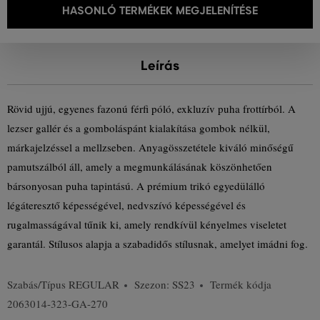
HASONLÓ TERMÉKEK MEGJELENÍTÉSE
Leírás
Rövid ujjú, egyenes fazonú férfi póló, exkluzív puha frottírból. A
lezser gallér és a gomboláspánt kialakítása gombok nélkül,
márkajelzéssel a mellzseben. Anyagösszetétele kiváló minőségű
pamutszálból áll, amely a megmunkálásának köszönhetően
bársonyosan puha tapintású. A prémium trikó egyedülálló
légáteresztő képességével, nedvszívó képességével és
rugalmasságával tűnik ki, amely rendkívül kényelmes viseletet
garantál. Stílusos alapja a szabadidős stílusnak, amelyet imádni fog.
Szabás/Típus
REGULAR
Szezon: SS23
Termék kódja
2063014-323-GA-270