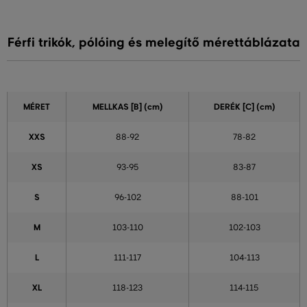
Férfi trikók, pólóing és melegítő mérettáblázata
MÉRET
MELLKAS
[B] (cm)
DERÉK
[C] (cm)
XXS
88-92
78-82
XS
93-95
83-87
S
96-102
88-101
M
103-110
102-103
L
111-117
104-113
XL
118-123
114-115