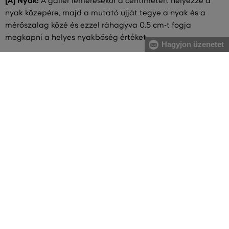
[A] Nyak:
A gallér lemérésekor a centimétert helyezze a
nyak közepére, majd a mutató ujját tegye a nyak és a
mérőszalag közé és ezzel ráhagyva 0,5 cm-t fogja
megkapni a helyes nyakbőség értéket.
Hagyjon üzenetet
[A] Mellkas:
A mell legerősebb pontjánál, valamint a hát
legszélesebb részénél mérje magát, közvetlenül a hónalj
alatt végigvezetve két ujjal alátartva a centimétert.
[B] Derék:
A derékbőséget a köldök magasságában, a
legkeskenyebb résznél vezesse végig, vízszintesen, két ujjal
alátartva a centimétert. Nagyobb has esetében a gerinc
kanyarulatától a has legkiugróbb pontjáig mérje.
[C] Csípő:
Vezesse körbe oldalról kezdve a csípő és a fenék
legszélesebb részeinél a centimétert. Figyeljen arra, hogy
ne szorosan mérje és a centiméter legyen vízszintes.
[E] Ujjhossz:
A karöltő legmagasabb pontjától