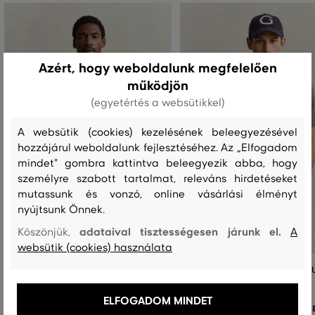
Azért, hogy weboldalunk megfelelően
működjön
(egyetértés a websütikkel)
A websütik (cookies) kezelésének beleegyezésével
hozzájárul weboldalunk fejlesztéséhez. Az „Elfogadom
mindet" gombra kattintva beleegyezik abba, hogy
személyre szabott tartalmat, releváns hirdetéseket
mutassunk és vonzó, online vásárlási élményt
nyújtsunk Önnek.
adataival tisztességesen járunk el.
Köszönjük,
A
websütik (cookies) használata
PÓLÓ GANT REG SHIELD SS PIQUE
PÓLÓ GANT REG SHIELD SS PIQ
POLO
POLO
ELFOGADOM MINDET
38 990 Ft
3
+4
+4