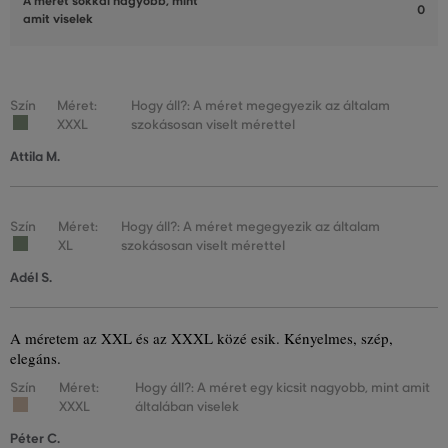
A méret sokkal nagyobb, mint
0
amit viselek
Szín
Méret:
Hogy áll?: A méret megegyezik az általam
XXXL
szokásosan viselt mérettel
Attila M.
Szín
Méret:
Hogy áll?: A méret megegyezik az általam
XL
szokásosan viselt mérettel
Adél S.
A méretem az XXL és az XXXL közé esik. Kényelmes, szép,
elegáns.
Szín
Méret:
Hogy áll?: A méret egy kicsit nagyobb, mint amit
XXXL
általában viselek
Péter C.