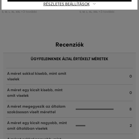
RÉSZLETES BEÁLLÍTÁSOK
Elérhető méretek:
Elérhető méretek:
+3 további
+3 további
S
,
M
,
L
,
XL
,
XXL
S
,
M
,
L
,
XL
,
XXL
Recenziók
ÜGYFELEINKNEK ÁLTAL ÉRTÉKELT MÉRETEK
A méret sokkal kisebb, mint amit
0
viselek
A méret egy kicsit kisebb, mint
0
amit viselek
A méret megegyezik az általam
8
szokásosan viselt mérettel
A méret egy kicsit nagyobb, mint
2
amit általában viselek