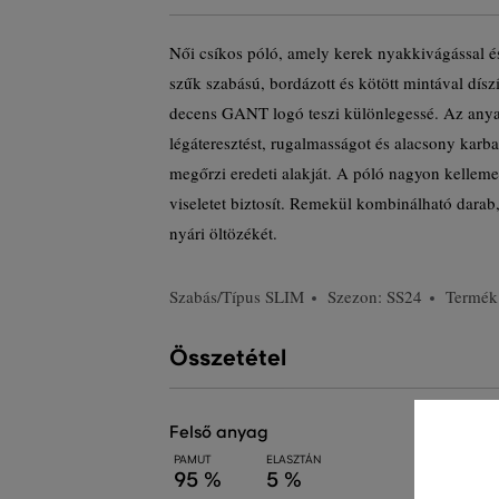
Női csíkos póló, amely kerek nyakkivágással és
szűk szabású, bordázott és kötött mintával díszít
decens GANT logó teszi különlegessé. Az anyag
légáteresztést, rugalmasságot és alacsony karba
megőrzi eredeti alakját. A póló nagyon kelleme
viseletet biztosít. Remekül kombinálható darab,
nyári öltözékét.
Szabás/Típus
SLIM
Szezon: SS24
Termék
Összetétel
felső anyag
PAMUT
ELASZTÁN
95 %
5 %