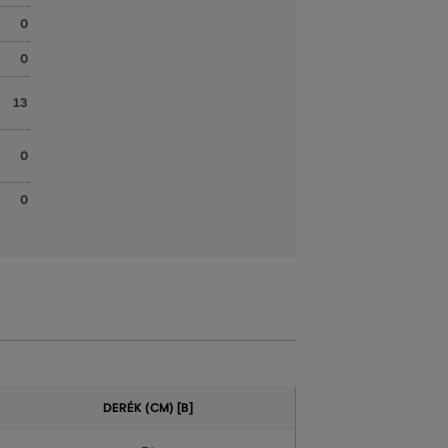
0
0
13
0
0
DERÉK (CM) [B]