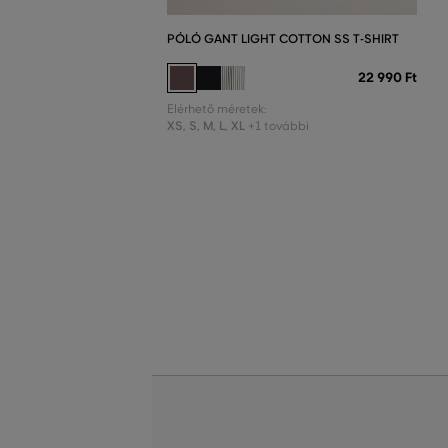
PÓLÓ GANT LIGHT COTTON SS T-SHIRT
22 990 Ft
Elérhető méretek:
XS
,
S
,
M
,
L
,
XL
+1 további