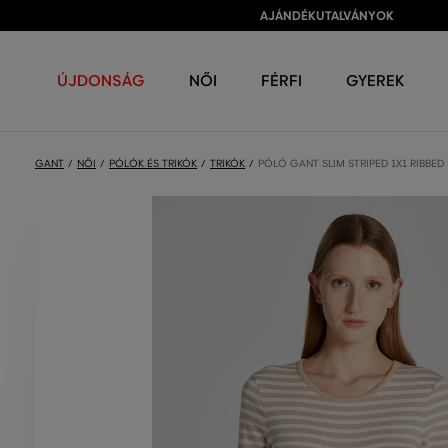
AJÁNDÉKUTALVÁNYOK
ÚJDONSÁG
NŐI
FÉRFI
GYEREK
GANT
NŐI
PÓLÓK ÉS TRIKÓK
TRIKÓK
PÓLÓ GANT SLIM STRIPED 1X1 RIBBED 