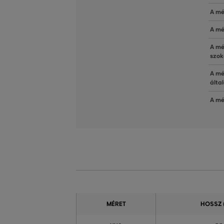
A mé
A mé
A mé
szok
A mé
álta
A mé
MÉRET
HOSSZ 