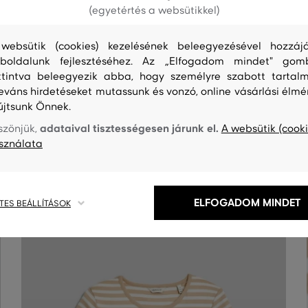
(egyetértés a websütikkel)
websütik (cookies) kezelésének beleegyezésével hozzájá
boldalunk fejlesztéséhez. Az „Elfogadom mindet" gom
ttintva beleegyezik abba, hogy személyre szabott tartalm
S
TISZTÍTÁS
leváns hirdetéseket mutassunk és vonzó, online vásárlási élmé
újtsunk Önnek.
adataival tisztességesen járunk el.
szönjük,
A websütik (cooki
sználata
ELFOGADOM MINDET
TES BEÁLLÍTÁSOK