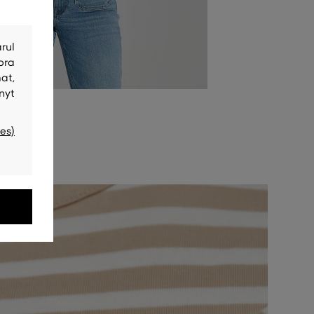
rul
bra
at,
nyt
es)