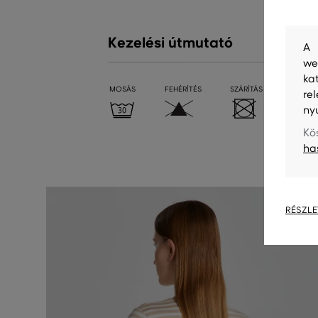
Kezelési útmutató
A 
we
ka
MOSÁS
FEHÉRÍTÉS
SZÁRÍTÁS
VASALÁ
re
ny
Kö
ha
RÉSZLE