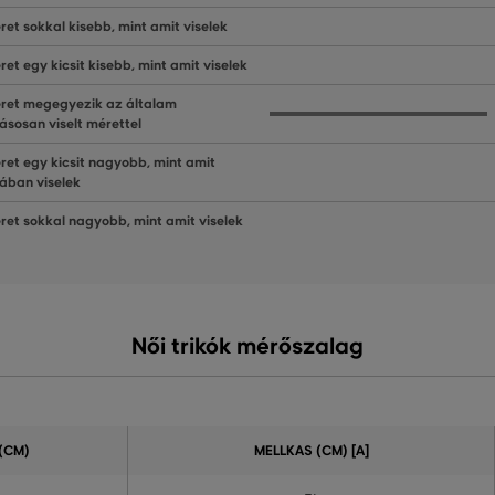
ret sokkal kisebb, mint amit viselek
ret egy kicsit kisebb, mint amit viselek
ret megegyezik az általam
ásosan viselt mérettel
ret egy kicsit nagyobb, mint amit
lában viselek
ret sokkal nagyobb, mint amit viselek
Női trikók mérőszalag
(CM)
MELLKAS (CM) [A]