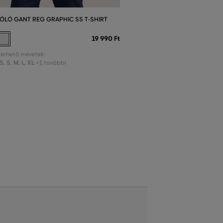
ÓLÓ GANT REG GRAPHIC SS T-SHIRT
19 990 Ft
lérhető méretek:
S
,
S
,
M
,
L
,
XL
+1 további