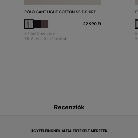
PÓLÓ GANT LIGHT COTTON SS T-SHIRT
P
22 990 Ft
Elérhető méretek:
E
XS
,
S
,
M
,
L
,
XL
X
+2 további
Recenziók
ÜGYFELEINKNEK ÁLTAL ÉRTÉKELT MÉRETEK