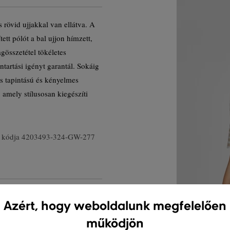
 rövid ujjakkal van ellátva. A
ett pólót a bal ujjon hímzett,
összetétel tökéletes
ntartási igényt garantál. Sokáig
s tapintású és kényelmes
 amely stílusosan kiegészíti
 kódja
4203493-324-GW-277
Azért, hogy weboldalunk megfelelően
működjön