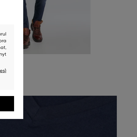
rul
bra
at,
nyt
es)