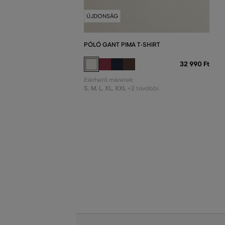
ÚJDONSÁG
PÓLÓ GANT PIMA T-SHIRT
32 990 Ft
Elérhető méretek:
S
,
M
,
L
,
XL
,
XXL
+2 további