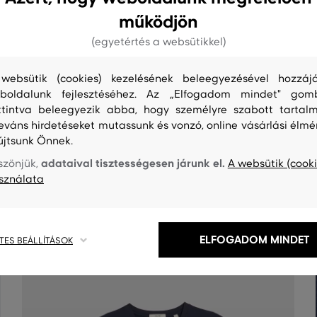
működjön
(egyetértés a websütikkel)
websütik (cookies) kezelésének beleegyezésével hozzájá
boldalunk fejlesztéséhez. Az „Elfogadom mindet" gom
ttintva beleegyezik abba, hogy személyre szabott tartalm
leváns hirdetéseket mutassunk és vonzó, online vásárlási élmé
S
TISZTÍTÁS
újtsunk Önnek.
adataival tisztességesen járunk el.
szönjük,
A websütik (cooki
sználata
ELFOGADOM MINDET
TES BEÁLLÍTÁSOK