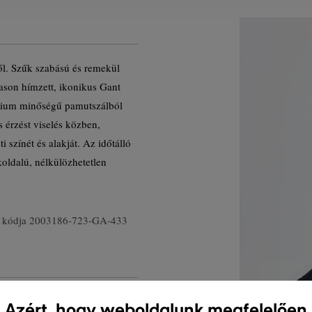
ből. Szűk szabású és remekül
kason hímzett, ikonikus Gant
émium minőségű pamutszálból
 érzést viselés közben,
 színét és alakját. Az időtálló
okoldalú, nélkülözhetetlen
 kódja
2003186-723-GA-433
Azért, hogy weboldalunk megfelelően