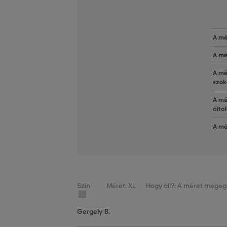
A mé
A mé
A mé
szok
A mé
álta
A mé
Szín
Méret: XL
Hogy áll?: A méret megegy
Gergely B.