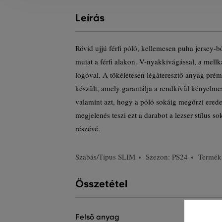
Leírás
Rövid ujjú férfi póló, kellemesen puha jersey-
mutat a férfi alakon. V-nyakkivágással, a mell
logóval. A tökéletesen légáteresztő anyag pr
készült, amely garantálja a rendkívül kényelmes
valamint azt, hogy a póló sokáig megőrzi eredeti
megjelenés teszi ezt a darabot a lezser stílus s
részévé.
Szabás/Típus
SLIM
Szezon: PS24
Termék
Összetétel
felső anyag