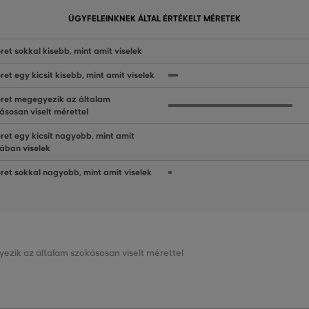
ÜGYFELEINKNEK ÁLTAL ÉRTÉKELT MÉRETEK
ret sokkal kisebb, mint amit viselek
ret egy kicsit kisebb, mint amit viselek
ret megegyezik az általam
ásosan viselt mérettel
ret egy kicsit nagyobb, mint amit
lában viselek
ret sokkal nagyobb, mint amit viselek
ezik az általam szokásosan viselt mérettel