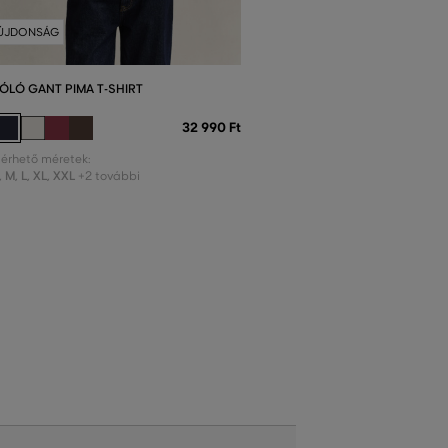
ÚJDONSÁG
ÓLÓ GANT PIMA T-SHIRT
32 990 Ft
lérhető méretek:
,
M
,
L
,
XL
,
XXL
+2 további