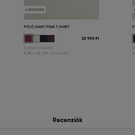
ÚJDONSÁG
PÓLÓ GANT PIMA T-SHIRT
P
32 990 Ft
Elérhető méretek:
E
S
,
M
,
L
,
XL
,
XXL
S
+2 további
Recenziók