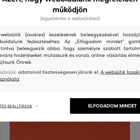
működjön
(egyetértés a websütikkel)
websütik (cookies) kezelésének beleegyezésével hozzájá
boldalunk fejlesztéséhez. Az „Elfogadom mindet" gom
ttintva beleegyezik abba, hogy személyre szabott tartalm
leváns hirdetéseket mutassunk és vonzó, online vásárlási élmé
S
TISZTÍTÁS
újtsunk Önnek.
adataival tisztességesen járunk el.
szönjük,
A websütik (cooki
sználata
ELFOGADOM MINDET
TES BEÁLLÍTÁSOK