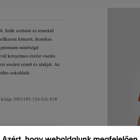
ből. Szűk szabású és remekül
mellkason hímzett, ikonikus
ag prémium minőségű
ívül kényelmes érzést viselés
i eredeti színét és alakját. Az
stílus sokoldalú,
 kódja
2003185-324-GA-828
Azért, hogy weboldalunk megfelelően