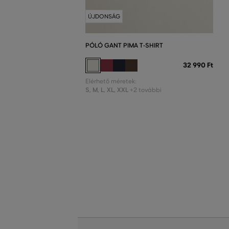
ÚJDONSÁG
PÓLÓ GANT PIMA T-SHIRT
32 990 Ft
Elérhető méretek:
S
,
M
,
L
,
XL
,
XXL
+2 további