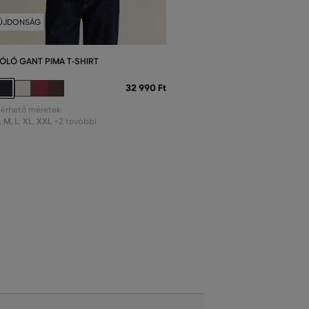
ÚJDONSÁG
ÓLÓ GANT PIMA T-SHIRT
32 990 Ft
lérhető méretek:
,
M
,
L
,
XL
,
XXL
+2 további