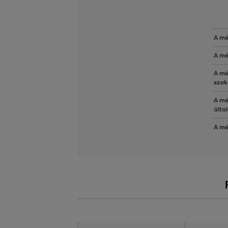
A mé
A mé
A mé
szok
A mé
álta
A mé