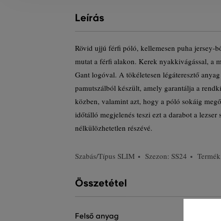
Leírás
Rövid ujjú férfi póló, kellemesen puha jersey-
mutat a férfi alakon. Kerek nyakkivágással, a 
Gant logóval. A tökéletesen légáteresztő any
pamutszálból készült, amely garantálja a rendk
közben, valamint azt, hogy a póló sokáig megőrz
időtálló megjelenés teszi ezt a darabot a lezser 
nélkülözhetetlen részévé.
Szabás/Típus
SLIM
Szezon: SS24
Termék
Összetétel
felső anyag