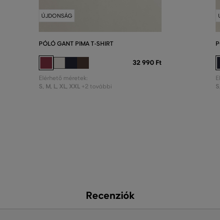
ÚJDONSÁG
PÓLÓ GANT PIMA T-SHIRT
P
32 990 Ft
Elérhető méretek:
E
S
,
M
,
L
,
XL
,
XXL
S
+2 további
Recenziók