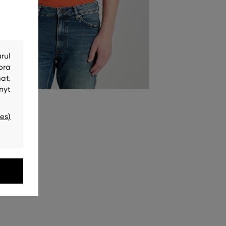
rul
bra
at,
nyt
es)