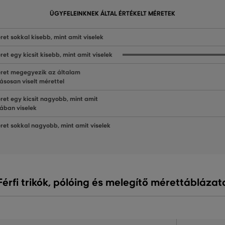
ÜGYFELEINKNEK ÁLTAL ÉRTÉKELT MÉRETEK
ret sokkal kisebb, mint amit viselek
ret egy kicsit kisebb, mint amit viselek
ret megegyezik az általam
ásosan viselt mérettel
ret egy kicsit nagyobb, mint amit
lában viselek
ret sokkal nagyobb, mint amit viselek
Férfi trikók, pólóing és melegítő mérettáblázat