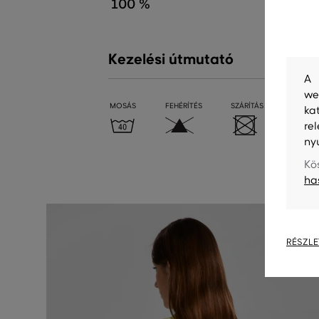
100 %
Kezelési útmutató
A 
we
MOSÁS
FEHÉRÍTÉS
SZÁRÍTÁS
VASALÁ
ka
re
ny
Kö
ha
RÉSZLE