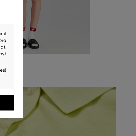
rul
bra
at,
nyt
es)