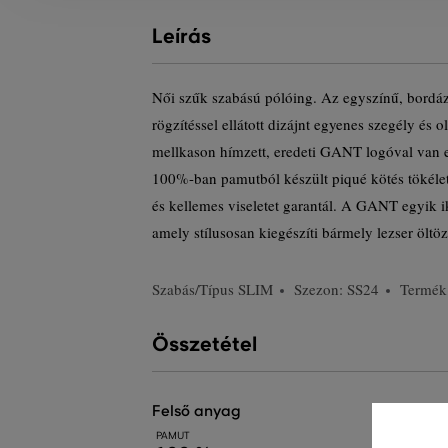
Leírás
Női szűk szabású pólóing. Az egyszínű, bordáz
rögzítéssel ellátott dizájnt egyenes szegély és o
mellkason hímzett, eredeti GANT logóval van e
100%-ban pamutból készült piqué kötés tökélet
és kellemes viseletet garantál. A GANT egyik ik
amely stílusosan kiegészíti bármely lezser öltöz
Szabás/Típus
SLIM
Szezon: SS24
Termék
Összetétel
felső anyag
PAMUT