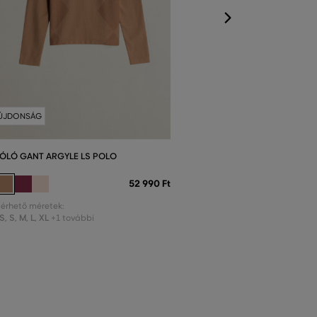
ÚJDONSÁG
ÓLÓ GANT ARGYLE LS POLO
52 990 Ft
lérhető méretek:
S
,
S
,
M
,
L
,
XL
+1 további