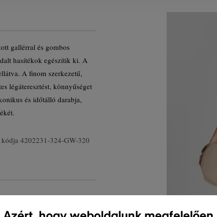
ott gallérral és gombos
ldalt hasítékok egészítik ki. A
llátva. A finom szerkezetű,
es légáteresztést, könnyűséget
onikus és időtálló darabja,
ékét.
 kódja
4202231-324-GW-320
Azért, hogy weboldalunk megfelelően