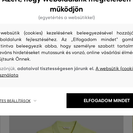
működjön
(egyetértés a websütikkel)
websütik (cookies) kezelésének beleegyezésével hozzájá
boldalunk fejlesztéséhez. Az „Elfogadom mindet" gom
S
TISZTÍTÁS
ttintva beleegyezik abba, hogy személyre szabott tartalm
leváns hirdetéseket mutassunk és vonzó, online vásárlási élmé
újtsunk Önnek.
adataival tisztességesen járunk el.
szönjük,
A websütik (cooki
sználata
ELFOGADOM MINDET
TES BEÁLLÍTÁSOK