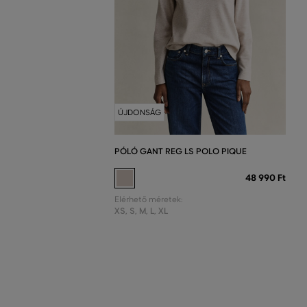
ÚJDONSÁG
PÓLÓ GANT REG LS POLO PIQUE
48 990 Ft
Elérhető méretek:
XS
,
S
,
M
,
L
,
XL