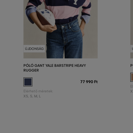
ÚJDONSÁG
PÓLÓ GANT YALE BARSTRIPE HEAVY
P
RUGGER
77 990 Ft
E
Elérhető méretek:
X
XS
,
S
,
M
,
L