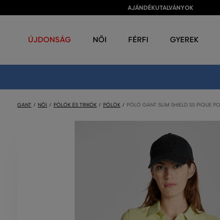
AJÁNDÉKUTALVÁNYOK
ÚJDONSÁG
NŐI
FÉRFI
GYEREK
GANT
NŐI
PÓLÓK ÉS TRIKÓK
PÓLÓK
PÓLÓ GANT SLIM SHIELD SS PIQUE P