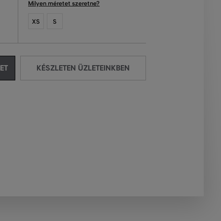
Milyen méretet szeretne?
XS
S
ET
KÉSZLETEN ÜZLETEINKBEN