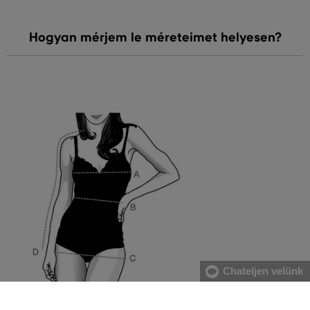
Hogyan mérjem le méreteimet helyesen?
Chateljen velünk