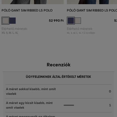
PÓLÓ GANT SIM RIBBED LS POLO
PÓLÓ GANT SIM RIBBED LS POL
52 990 Ft
5
Elérhető méretek:
Elérhető méretek:
XS
,
S
,
M
,
L
,
XL
+1 további
XS
,
S
,
M
,
L
,
XL
Recenziók
ÜGYFELEINKNEK ÁLTAL ÉRTÉKELT MÉRETEK
A méret sokkal kisebb, mint amit
0
viselek
A méret egy kicsit kisebb, mint
1
amit viselek
A méret megegyezik az általam