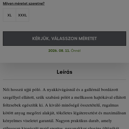
Milyen méretet szeretne?
XL
XXXL
KÉRJÜK, VÁLASSZON MÉRETET
2026. 08. 11.
Önnél
Leírás
Női hosszú ujjú póló. A nyakkivágásnál és a gallérnál bordázott
szegéllyel ellátott, szűk szabású pólót a mellkason hajtókával ellátott
foltzsebek egészítik ki. A kiváló minőségű összetételű, rugalmas
kötött anyag megőrzi alakját, tökéletes légáteresztést és maximálisan
kényelmes viseletet garantál. Nagyon praktikus darab, amely
stílusosan kiegészíti majd sportos, ugyanakkor elegáns öltözékét.