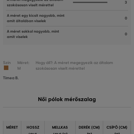
3
szokásosan viselt mérettel
A méret egy kicsit nagyobb, mint
0
amit általában viselek
A méret sokkal nagyobb, mint
0
amit viselek
Szín
Méret:
Hogy áll?: A méret megegyezik az általam
M
szokásosan viselt mérettel
Tímea B.
Női pólok mérőszalag
MÉRET
HOSSZ
MELLKAS
DERÉK (CM)
CSÍPŐ (CM)