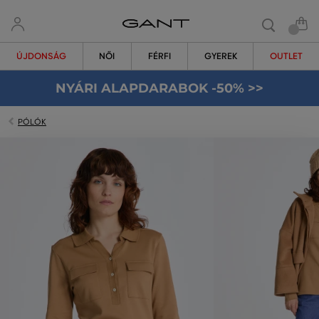
ÚJDONSÁG
NŐI
FÉRFI
GYEREK
OUTLET
NYÁRI ALAPDARABOK -50% >>
PÓLÓK