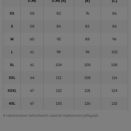
(CM)
(CM) [A]
[B]
[C]
XS
58
82
76
86
S
58
86
82
86
M
60
92
88
96
L
61
98
96
102
XL
61
104
100
108
XXL
64
112
108
116
XXXL
67
122
118
124
4XL
67
130
126
132
A táblázatban feltüntetett adatok tájékoztató jellegűek