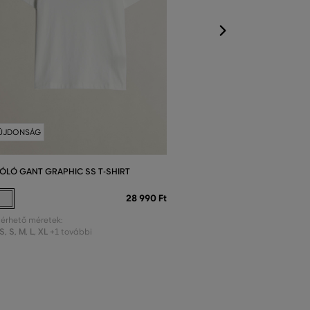
ÚJDONSÁG
ÓLÓ GANT GRAPHIC SS T-SHIRT
28 990 Ft
lérhető méretek:
S
,
S
,
M
,
L
,
XL
+1 további