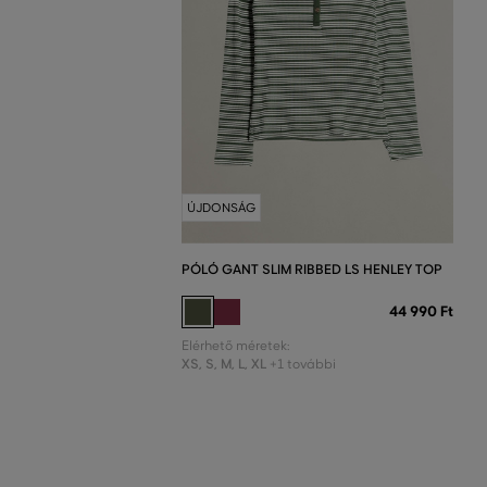
ÚJDONSÁG
PÓLÓ GANT SLIM RIBBED LS HENLEY TOP
44 990 Ft
Elérhető méretek:
XS
,
S
,
M
,
L
,
XL
+1 további