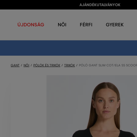
AJÁNDÉKUTALVÁNYOK
ÚJDONSÁG
NŐI
FÉRFI
GYEREK
GANT
NŐI
PÓLÓK ÉS TRIKÓK
TRIKÓK
PÓLÓ GANT SLIM COT/ELA SS SCOO