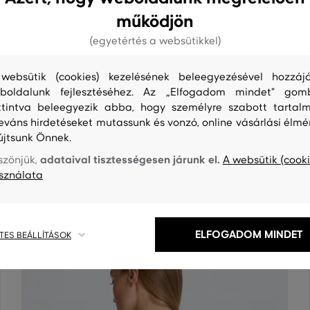
működjön
(egyetértés a websütikkel)
websütik (cookies) kezelésének beleegyezésével hozzájá
boldalunk fejlesztéséhez. Az „Elfogadom mindet" gom
ttintva beleegyezik abba, hogy személyre szabott tartalm
leváns hirdetéseket mutassunk és vonzó, online vásárlási élmé
S
TISZTÍTÁS
újtsunk Önnek.
adataival tisztességesen járunk el.
szönjük,
A websütik (cooki
sználata
ELFOGADOM MINDET
TES BEÁLLÍTÁSOK