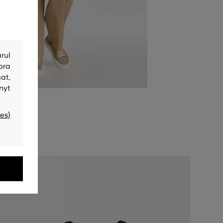
rul
bra
at,
nyt
es)