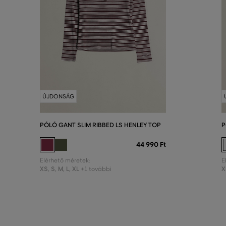
ÚJDONSÁG
PÓLÓ GANT SLIM RIBBED LS HENLEY TOP
P
44 990 Ft
Elérhető méretek:
E
XS
,
S
,
M
,
L
,
XL
X
+1 további