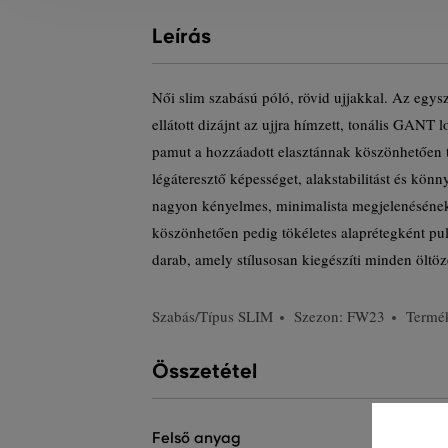
Leírás
Női slim szabású póló, rövid ujjakkal. Az egys
ellátott dizájnt az ujjra hímzett, tonális GANT 
pamut a hozzáadott elasztánnak köszönhetően t
légáteresztő képességet, alakstabilitást és könn
nagyon kényelmes, minimalista megjelenéséne
köszönhetően pedig tökéletes alaprétegként pu
darab, amely stílusosan kiegészíti minden öltöz
Szabás/Típus
SLIM
Szezon: FW23
Termé
Összetétel
felső anyag