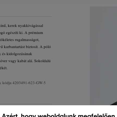
zínű, kerek nyakkivágással
logó egészíti ki. A prémium
ökéletes rugalmasságot,
yű karbantartást biztosít. A póló
k és kidolgozásának
lóver vagy kabát alá. Sokoldalú
ékét.
k kódja
4203491-623-GW-5
Azért, hogy weboldalunk megfelelően