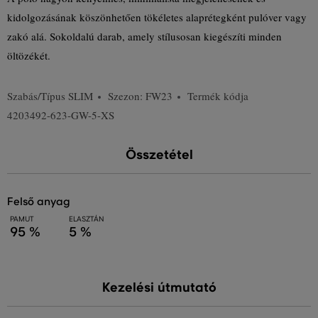
kidolgozásának köszönhetően tökéletes alaprétegként pulóver vagy
zakó alá. Sokoldalú darab, amely stílusosan kiegészíti minden
öltözékét.
Szabás/Típus
SLIM
Szezon: FW23
Termék kódja
4203492-623-GW-5-XS
Összetétel
felső anyag
PAMUT
ELASZTÁN
95 %
5 %
Kezelési útmutató