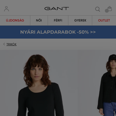
ÚJDONSÁG
NŐI
FÉRFI
GYEREK
OUTLET
NYÁRI ALAPDARABOK -50% >>
TRIKÓK