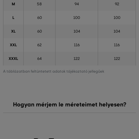
M
58
94
92
L
60
100
100
XL
60
104
104
XXL
62
116
116
XXXL
64
122
122
A táblázatban feltüntetett adatok tájékoztató jellegűek
Hogyan mérjem le méreteimet helyesen?