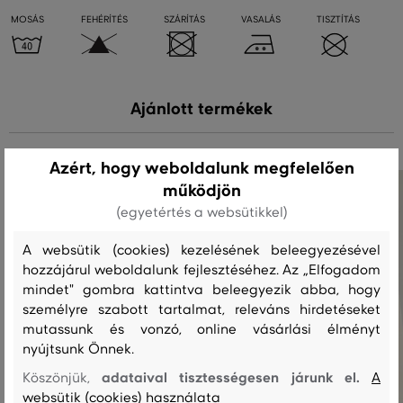
MOSÁS
FEHÉRÍTÉS
SZÁRÍTÁS
VASALÁS
TISZTÍTÁS
Ajánlott termékek
Azért, hogy weboldalunk megfelelően
működjön
(egyetértés a websütikkel)
A websütik (cookies) kezelésének beleegyezésével
hozzájárul weboldalunk fejlesztéséhez. Az „Elfogadom
mindet" gombra kattintva beleegyezik abba, hogy
személyre szabott tartalmat, releváns hirdetéseket
mutassunk és vonzó, online vásárlási élményt
nyújtsunk Önnek.
adataival tisztességesen járunk el.
Köszönjük,
A
websütik (cookies) használata