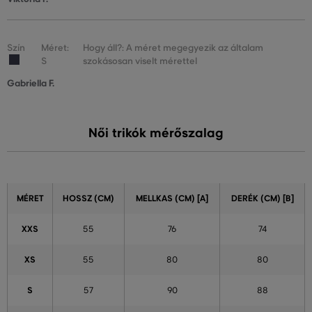
Szín
Méret:
Hogy áll?: A méret megegyezik az általam
S
szokásosan viselt mérettel
Gabriella F.
Női trikók mérőszalag
MÉRET
HOSSZ (CM)
MELLKAS (CM) [A]
DERÉK (CM) [B]
XXS
55
76
74
XS
55
80
80
S
57
90
88