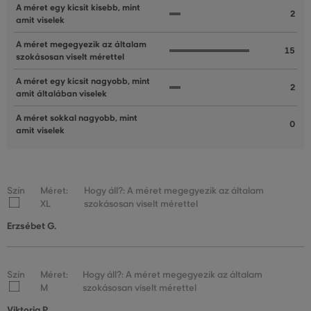
A méret egy kicsit kisebb, mint
2
amit viselek
A méret megegyezik az általam
15
szokásosan viselt mérettel
A méret egy kicsit nagyobb, mint
2
amit általában viselek
A méret sokkal nagyobb, mint
0
amit viselek
Szín
Méret:
Hogy áll?: A méret megegyezik az általam
XL
szokásosan viselt mérettel
Erzsébet G.
Szín
Méret:
Hogy áll?: A méret megegyezik az általam
M
szokásosan viselt mérettel
Viktoria P.