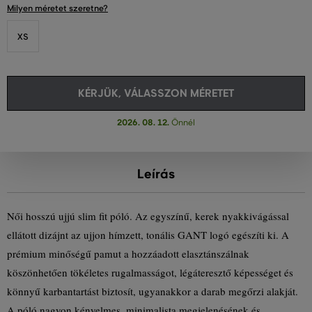
Milyen méretet szeretne?
XS
KÉRJÜK, VÁLASSZON MÉRETET
2026. 08. 12.
Önnél
Leírás
Női hosszú ujjú slim fit póló. Az egyszínű, kerek nyakkivágással
ellátott dizájnt az ujjon hímzett, tonális GANT logó egészíti ki. A
prémium minőségű pamut a hozzáadott elasztánszálnak
köszönhetően tökéletes rugalmasságot, légáteresztő képességet és
könnyű karbantartást biztosít, ugyanakkor a darab megőrzi alakját.
A póló nagyon kényelmes, minimalista megjelenésének és