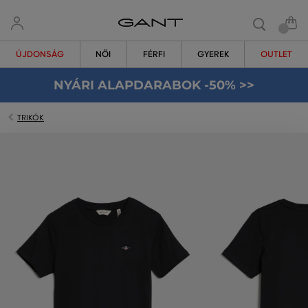
ÚJDONSÁG
NŐI
FÉRFI
GYEREK
OUTLET
NYÁRI ALAPDARABOK -50% >>
TRIKÓK