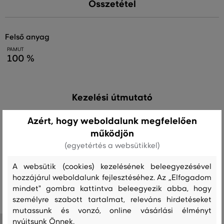
Összetétel
felső anyag
PAMUT
100 %
Kezelési útmutató
Azért, hogy weboldalunk megfelelően
MOSÁS
FEHÉRÍTÉS
SZÁRÍTÁS
VASALÁS
TISZTÍTÁS
működjön
(egyetértés a websütikkel)
A websütik (cookies) kezelésének beleegyezésével
hozzájárul weboldalunk fejlesztéséhez. Az „Elfogadom
Ajánlott termékek
mindet" gombra kattintva beleegyezik abba, hogy
személyre szabott tartalmat, releváns hirdetéseket
mutassunk és vonzó, online vásárlási élményt
nyújtsunk Önnek.