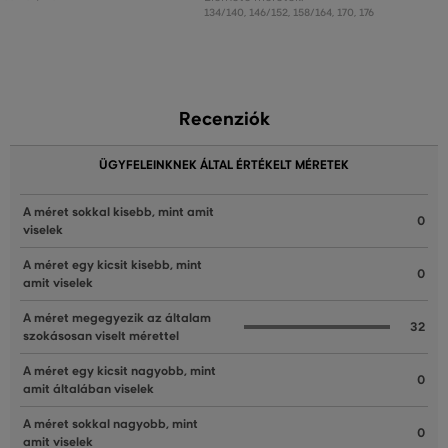
134/140
,
146/152
,
158/164
,
170
,
176
Recenziók
ÜGYFELEINKNEK ÁLTAL ÉRTÉKELT MÉRETEK
A méret sokkal kisebb, mint amit
0
viselek
A méret egy kicsit kisebb, mint
0
amit viselek
A méret megegyezik az általam
32
szokásosan viselt mérettel
A méret egy kicsit nagyobb, mint
0
amit általában viselek
A méret sokkal nagyobb, mint
0
amit viselek