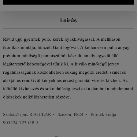
Leírás
Rövid ujjú gyermek póló, kerek nyakkivágással. A mellkason
ikonikus mintájú, hímzett Gant logóval. A kellemesen puha anyag
prémium minőségű pamutszálból készült, amely egyedülálló
légáteresztő képességével tűnik ki. A kiváló minőségű jersey
rugalmasságának köszönhetően sokáig megőrzi eredeti színét és
alakját és rendkívül kényelmes érzést garantál viselés közben. Az
időtálló kivitelezés és sokoldalúság teszi ezt a darabot a mindennapi
öltözékek nélkülözhetetlen részévé.
Szabás/Típus
REGULAR
Szezon: PS24
Termék kódja
905224-723-GB-5