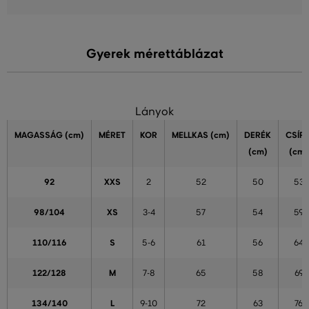
Gyerek mérettáblázat
Lányok
MAGASSÁG
(cm)
MÉRET
KOR
MELLKAS
(cm)
DERÉK
CSÍP
(cm)
(cm)
92
XXS
2
52
50
53
98/104
XS
3-4
57
54
59
110/116
S
5-6
61
56
64
122/128
M
7-8
65
58
69
134/140
L
9-10
72
63
76