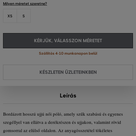
Milyen méretet szeretne?
XS
S
KÉRJÜK, VÁLASSZON MÉRETET
Szállítás 4-10 munkanapon belül
KÉSZLETEN ÜZLETEINKBEN
Leírás
Bordázott hosszú ujjú női póló, amely szűk szabású és egyenes
szegéllyel van ellátva a derékrészen és ujjakon, valamint rövid
gomsorral az elülső oldalon. Az anyagösszetétel tökéletes