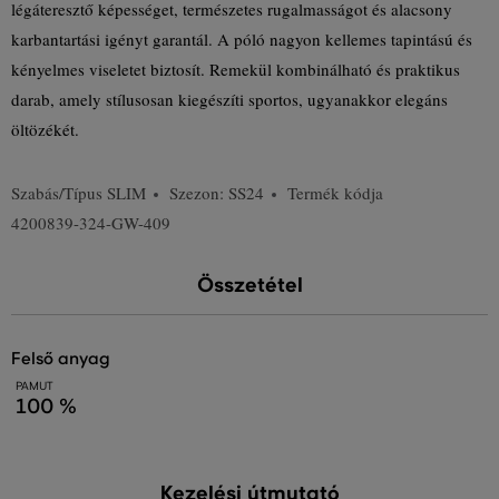
légáteresztő képességet, természetes rugalmasságot és alacsony
karbantartási igényt garantál. A póló nagyon kellemes tapintású és
kényelmes viseletet biztosít. Remekül kombinálható és praktikus
darab, amely stílusosan kiegészíti sportos, ugyanakkor elegáns
öltözékét.
Szabás/Típus
SLIM
Szezon: SS24
Termék kódja
4200839-324-GW-409
Összetétel
felső anyag
PAMUT
100 %
Kezelési útmutató