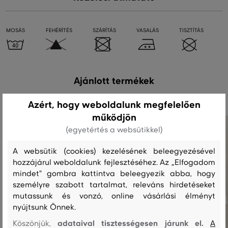
MOSÁS
FEHÉRÍTÉS
SZÁRÍTÁS
VASALÁS
TISZTÍTÁS
Ajánlott termékek
Azért, hogy weboldalunk megfelelően
működjön
(egyetértés a websütikkel)
A websütik (cookies) kezelésének beleegyezésével
hozzájárul weboldalunk fejlesztéséhez. Az „Elfogadom
mindet" gombra kattintva beleegyezik abba, hogy
személyre szabott tartalmat, releváns hirdetéseket
mutassunk és vonzó, online vásárlási élményt
nyújtsunk Önnek.
adataival tisztességesen járunk el.
Köszönjük,
A