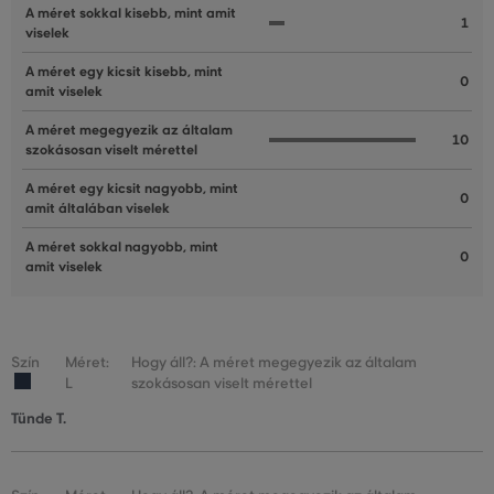
A méret sokkal kisebb, mint amit
1
viselek
A méret egy kicsit kisebb, mint
0
amit viselek
A méret megegyezik az általam
10
szokásosan viselt mérettel
A méret egy kicsit nagyobb, mint
0
amit általában viselek
A méret sokkal nagyobb, mint
0
amit viselek
Szín
Méret:
Hogy áll?: A méret megegyezik az általam
L
szokásosan viselt mérettel
Tünde T.