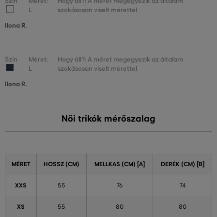
Szín
Méret:
Hogy áll?: A méret megegyezik az általam
L
szokásosan viselt mérettel
Ilona R.
Szín
Méret:
Hogy áll?: A méret megegyezik az általam
L
szokásosan viselt mérettel
Ilona R.
Női trikók mérőszalag
MÉRET
HOSSZ (CM)
MELLKAS (CM) [A]
DERÉK (CM) [B]
XXS
55
76
74
XS
55
80
80