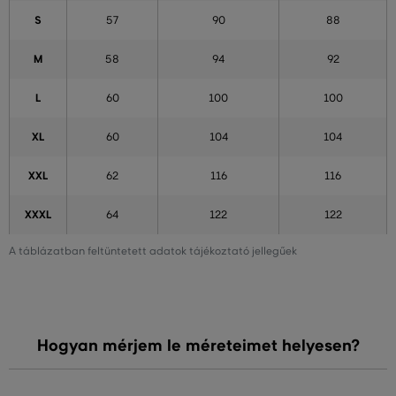
S
57
90
88
M
58
94
92
L
60
100
100
XL
60
104
104
XXL
62
116
116
XXXL
64
122
122
A táblázatban feltüntetett adatok tájékoztató jellegűek
Hogyan mérjem le méreteimet helyesen?