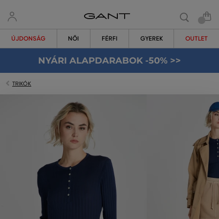
ÚJDONSÁG
NŐI
FÉRFI
GYEREK
OUTLET
NYÁRI ALAPDARABOK -50% >>
TRIKÓK