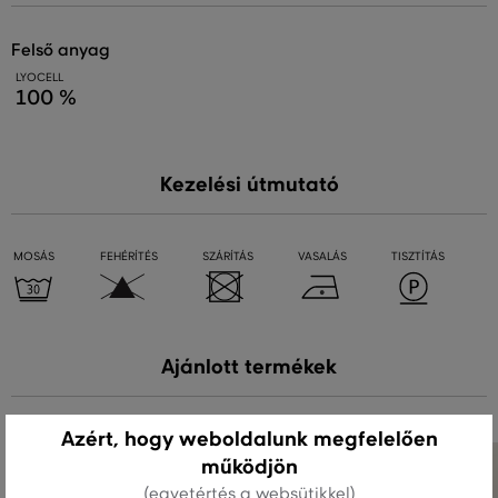
felső anyag
LYOCELL
100 %
Kezelési útmutató
MOSÁS
FEHÉRÍTÉS
SZÁRÍTÁS
VASALÁS
TISZTÍTÁS
Ajánlott termékek
Azért, hogy weboldalunk megfelelően
működjön
(egyetértés a websütikkel)