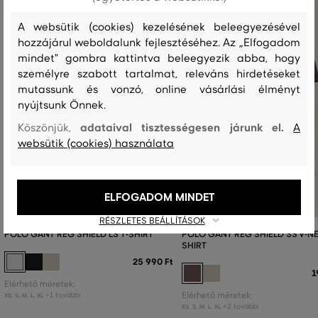
A websütik (cookies) kezelésének beleegyezésével
hozzájárul weboldalunk fejlesztéséhez. Az „Elfogadom
mindet" gombra kattintva beleegyezik abba, hogy
személyre szabott tartalmat, releváns hirdetéseket
mutassunk és vonzó, online vásárlási élményt
nyújtsunk Önnek.
adataival tisztességesen járunk el.
Köszönjük,
A
websütik (cookies) használata
ELFOGADOM MINDET
RÉSZLETES BEÁLLÍTÁSOK
PÓLÓ GANT REG SHIELD LS T-SHIRT
PÓLÓ GANT REG SHIELD SS V-NE
SHIRT
25 990 Ft
1
Elérhető méretek:
+1 további
Elérhető méretek:
XS
,
S
,
M
,
L
,
XL
+2 további
XS
,
S
,
M
,
L
,
XL