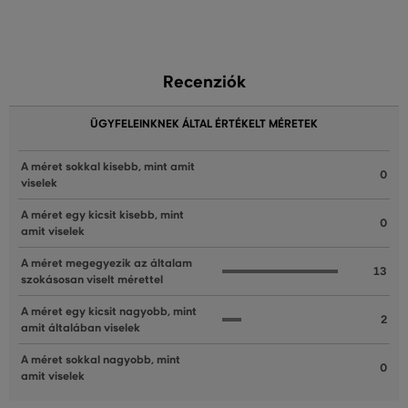
Recenziók
ÜGYFELEINKNEK ÁLTAL ÉRTÉKELT MÉRETEK
A méret sokkal kisebb, mint amit
0
viselek
A méret egy kicsit kisebb, mint
0
amit viselek
A méret megegyezik az általam
13
szokásosan viselt mérettel
A méret egy kicsit nagyobb, mint
2
amit általában viselek
A méret sokkal nagyobb, mint
0
amit viselek