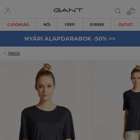
ÚJDONSÁG
NŐI
FÉRFI
GYEREK
OUTLET
NYÁRI ALAPDARABOK -50% >>
TRIKÓK