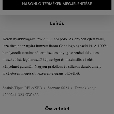
HASONLÓ TERMÉKEK MEGJELENÍTÉSE
Leírás
Kerek nyakkivágású, rövid ujjú női póló. Az enyhén ejtett vállú,
laza dizájnt az ujjára hímzett finom Gant logó egészíti ki. A 100%-
ban lyocellt tartalmazó természetes anyagösszetétel tökéletes
illeszkedést, légáteresztő képességet és maximális viselési
kényelmet garantál. Nagyon praktikus és stílusos darab, amely
tökéletesen kiegészíti lezseren-elegáns öltözékét.
Szabás/Típus
RELAXED
Szezon: SS23
Termék kódja
4200241-323-GW-433
Összetétel