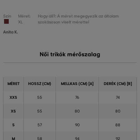
Szín
Méret:
Hogy áll?: A méret megegyezik az általam
XL
szokásosan viselt mérettel
Anita K.
Női trikók mérőszalag
MÉRET
HOSSZ (CM)
MELLKAS (CM) [A]
DERÉK (CM) [B]
XXS
55
76
74
XS
55
80
80
S
57
90
88
M
58
94
92