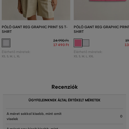
PÓLÓ GANT REG GRAPHIC PRINT SS T-
PÓLÓ GANT REG GRAPHIC PRINT
SHIRT
SHIRT
24 990 Ft
19
17 490 Ft
13
Elérhető méretek:
Elérhető méretek:
XS
,
S
,
M
,
L
,
XL
XS
,
S
,
M
,
L
,
XXL
Recenziók
ÜGYFELEINKNEK ÁLTAL ÉRTÉKELT MÉRETEK
A méret sokkal kisebb, mint amit
0
viselek