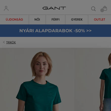
ÚJDONSÁG
NŐI
FÉRFI
GYEREK
OUTLET
NYÁRI ALAPDARABOK -50% >>
TRIKÓK