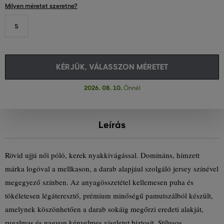
Milyen méretet szeretne?
S
KÉRJÜK, VÁLASSZON MÉRETET
2026. 08. 10.
Önnél
Leírás
Rövid ujjú női póló, kerek nyakkivágással. Domináns, hímzett
márka logóval a mellkason, a darab alapjául szolgáló jersey színével
megegyező színben. Az anyagösszetétel kellemesen puha és
tökéletesen légáteresztő, prémium minőségű pamutszálból készült,
amelynek köszönhetően a darab sokáig megőrzi eredeti alakját,
rugalmas és nagyon kényelmes viseletet biztosít. Stílusos