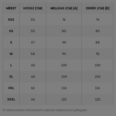
MÉRET
HOSSZ (CM)
MELLKAS (CM) [A]
DERÉK (CM) [B]
XXS
55
76
74
XS
55
80
80
S
57
90
88
M
58
94
92
L
60
100
100
XL
60
104
104
XXL
62
116
116
XXXL
64
122
122
A táblázatban feltüntetett adatok tájékoztató jellegűek