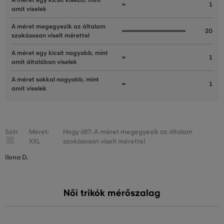
A méret egy kicsit kisebb, mint
1
amit viselek
A méret megegyezik az általam
20
szokásosan viselt mérettel
A méret egy kicsit nagyobb, mint
1
amit általában viselek
A méret sokkal nagyobb, mint
1
amit viselek
Szín
Méret:
Hogy áll?: A méret megegyezik az általam
XXL
szokásosan viselt mérettel
Ilona D.
Női trikók mérőszalag