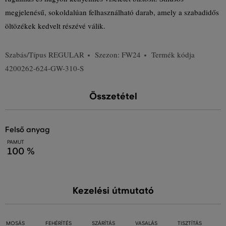
megjelenésű, sokoldalúan felhasználható darab, amely a szabadidős
öltözékek kedvelt részévé válik.
Szabás/Típus
REGULAR
Szezon: FW24
Termék kódja
4200262-624-GW-310-S
Összetétel
felső anyag
PAMUT
100 %
Kezelési útmutató
MOSÁS
FEHÉRÍTÉS
SZÁRÍTÁS
VASALÁS
TISZTÍTÁS