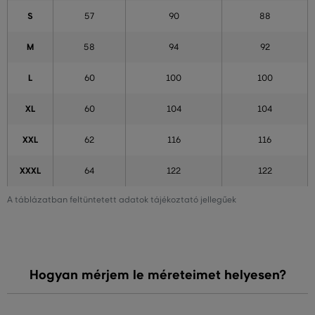
S
57
90
88
M
58
94
92
L
60
100
100
XL
60
104
104
XXL
62
116
116
XXXL
64
122
122
A táblázatban feltüntetett adatok tájékoztató jellegűek
Hogyan mérjem le méreteimet helyesen?