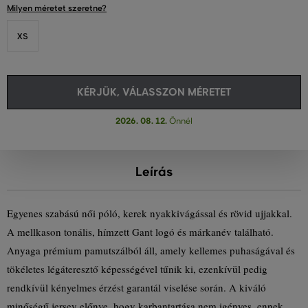
Milyen méretet szeretne?
XS
KÉRJÜK, VÁLASSZON MÉRETET
2026. 08. 12.
Önnél
Leírás
Egyenes szabású női póló, kerek nyakkivágással és rövid ujjakkal.
A mellkason tonális, hímzett Gant logó és márkanév található.
Anyaga prémium pamutszálból áll, amely kellemes puhaságával és
tökéletes légáteresztő képességével tűnik ki, ezenkívül pedig
rendkívül kényelmes érzést garantál viselése során. A kiváló
minőségű jersey előnye, hogy karbantartása nem igényes, ennek