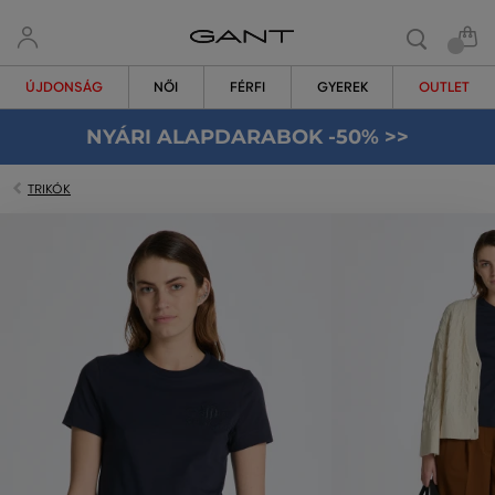
ÚJDONSÁG
NŐI
FÉRFI
GYEREK
OUTLET
NYÁRI ALAPDARABOK -50% >>
TRIKÓK