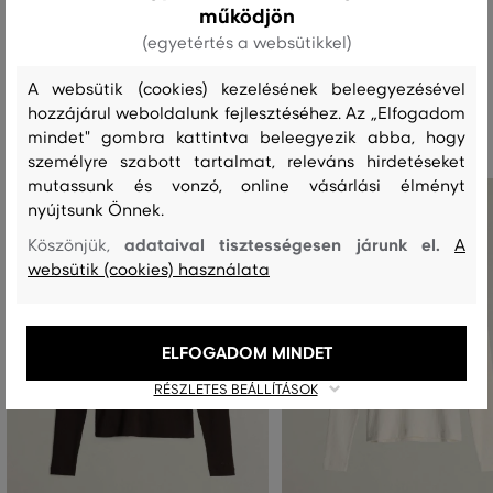
működjön
(egyetértés a websütikkel)
A websütik (cookies) kezelésének beleegyezésével
Ajánlott termékek
hozzájárul weboldalunk fejlesztéséhez. Az „Elfogadom
mindet" gombra kattintva beleegyezik abba, hogy
személyre szabott tartalmat, releváns hirdetéseket
mutassunk és vonzó, online vásárlási élményt
nyújtsunk Önnek.
adataival tisztességesen járunk el.
Köszönjük,
A
websütik (cookies) használata
ELFOGADOM MINDET
RÉSZLETES BEÁLLÍTÁSOK