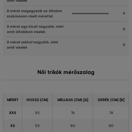
amit viselek
A méret megegyezik az általam
9
szokásosan viselt mérettel
A méret egy kicsit nagyobb, mint
0
amit általában viselek
A méret sokkal nagyobb, mint
0
amit viselek
Női trikók mérőszalag
MÉRET
HOSSZ (CM)
MELLKAS (CM) [A]
DERÉK (CM) [B]
XXS
55
76
74
XS
55
80
80