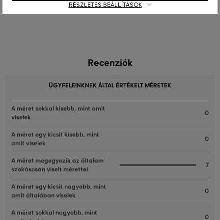
Elérhető méretek:
Elérhető méretek:
RÉSZLETES BEÁLLÍTÁSOK
+1 további
+2 további
XS
,
S
,
M
,
L
,
XL
XS
,
S
,
M
,
L
,
XL
Recenziók
ÜGYFELEINKNEK ÁLTAL ÉRTÉKELT MÉRETEK
A méret sokkal kisebb, mint amit
0
viselek
A méret egy kicsit kisebb, mint
0
amit viselek
A méret megegyezik az általam
7
szokásosan viselt mérettel
A méret egy kicsit nagyobb, mint
0
amit általában viselek
A méret sokkal nagyobb, mint
0