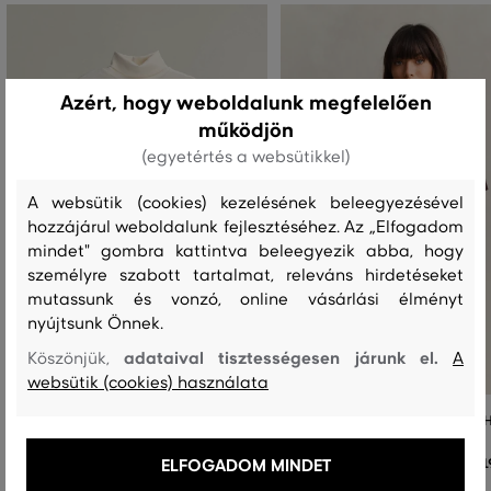
Azért, hogy weboldalunk megfelelően
működjön
(egyetértés a websütikkel)
A websütik (cookies) kezelésének beleegyezésével
hozzájárul weboldalunk fejlesztéséhez. Az „Elfogadom
mindet" gombra kattintva beleegyezik abba, hogy
személyre szabott tartalmat, releváns hirdetéseket
mutassunk és vonzó, online vásárlási élményt
nyújtsunk Önnek.
adataival tisztességesen járunk el.
Köszönjük,
A
websütik (cookies) használata
PÓLÓ GANT RIBBED LS TURTLENECK
PÓLÓ GANT REG SHIELD SS T-SH
ELFOGADOM MINDET
36 990 Ft
1
+1