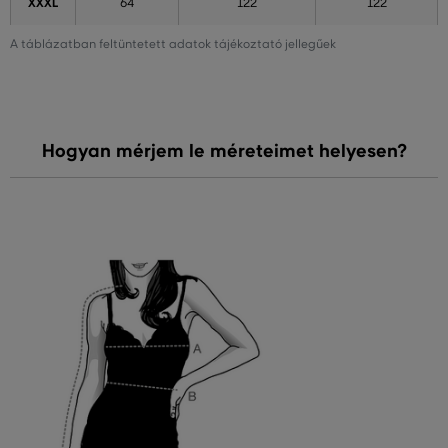
XXXL
64
122
122
A táblázatban feltüntetett adatok tájékoztató jellegűek
Hogyan mérjem le méreteimet helyesen?