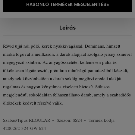
HASONLÓ TERMÉKEK MEGJELENÍTÉSE
Leírás
Rövid ujjú női póló, kerek nyakkivágással. Domináns, hímzett
márka logóval a mellkason, a darab alapjául szolgáló jersey színével
megegyező színben. Az anyagösszetétel kellemesen puha és
tökéletesen légáteresztő, prémium minőségű pamutszálból készült,
amelynek köszönhetően a darab sokáig megőrzi eredeti alakját,
rugalmas és nagyon kényelmes viseletet biztosít. Stílusos
megjelenésű, sokoldalúan felhasználható darab, amely a szabadidős
öltözékek kedvelt részévé válik.
Szabás/Típus
REGULAR
Szezon: SS24
Termék kódja
4200262-324-GW-624