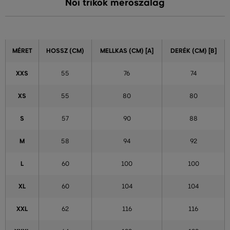
Női trikók mérőszalag
MÉRET
HOSSZ (CM)
MELLKAS (CM) [A]
DERÉK (CM) [B]
XXS
55
76
74
XS
55
80
80
S
57
90
88
M
58
94
92
L
60
100
100
XL
60
104
104
XXL
62
116
116