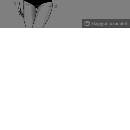
Hagyjon üzenetet
[A] Mellkas:
A mell legerősebb pontjánál, valamint a hát
legszélesebb részénél mérje magát, közvetlenül a hónalj
alatt végigvezetve két ujjal alátartva a centimétert.
[B] Derék:
A derékbőséget a köldök magasságában, a