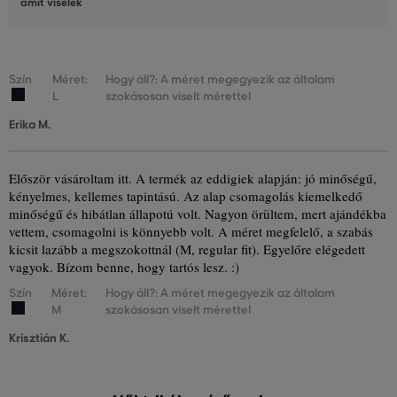
amit viselek
Szín
Méret:
Hogy áll?: A méret megegyezik az általam
L
szokásosan viselt mérettel
Erika M.
Először vásároltam itt. A termék az eddigiek alapján: jó minőségű,
kényelmes, kellemes tapintású. Az alap csomagolás kiemelkedő
minőségű és hibátlan állapotú volt. Nagyon örültem, mert ajándékba
vettem, csomagolni is könnyebb volt. A méret megfelelő, a szabás
kicsit lazább a megszokottnál (M, regular fit). Egyelőre elégedett
vagyok. Bízom benne, hogy tartós lesz. :)
Szín
Méret:
Hogy áll?: A méret megegyezik az általam
M
szokásosan viselt mérettel
Krisztián K.