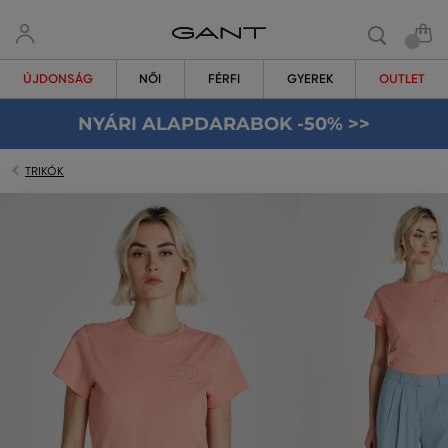
ÚJDONSÁG
NŐI
FÉRFI
GYEREK
OUTLET
NYÁRI ALAPDARABOK -50% >>
TRIKÓK