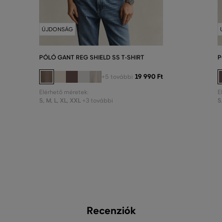
ÚJDONSÁG
PÓLÓ GANT REG SHIELD SS T-SHIRT
P
19 990 Ft
+5 további
Elérhető méretek:
E
S
,
M
,
L
,
XL
,
XXL
S
+3 további
Recenziók