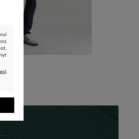
rul
bra
at,
nyt
es)