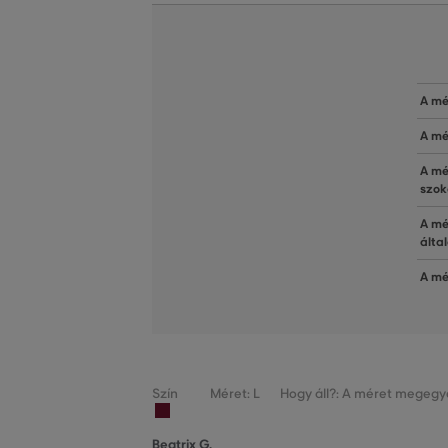
A mé
A mé
A mé
szok
A mé
álta
A mé
Szín
Méret: L
Hogy áll?: A méret megegye
Beatrix G.