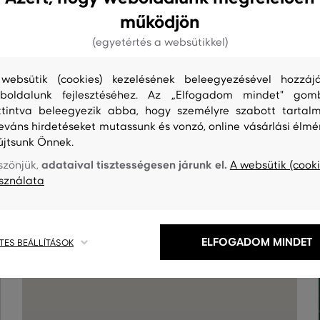
működjön
(egyetértés a websütikkel)
websütik (cookies) kezelésének beleegyezésével hozzájá
boldalunk fejlesztéséhez. Az „Elfogadom mindet" gom
ttintva beleegyezik abba, hogy személyre szabott tartalm
leváns hirdetéseket mutassunk és vonzó, online vásárlási élmé
újtsunk Önnek.
S
TISZTÍTÁS
adataival tisztességesen járunk el.
szönjük,
A websütik (cooki
sználata
ELFOGADOM MINDET
TES BEÁLLÍTÁSOK