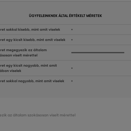
ÜGYFELEINKNEK ÁLTAL ÉRTÉKELT MÉRETEK
ret sokkal kisebb, mint amit viselek
ret egy kicsit kisebb, mint amit viselek
ret megegyezik az általam
ásosan viselt mérettel
ret egy kicsit nagyobb, mint amit
lában viselek
ret sokkal nagyobb, mint amit viselek
zik az általam szokásosan viselt mérettel