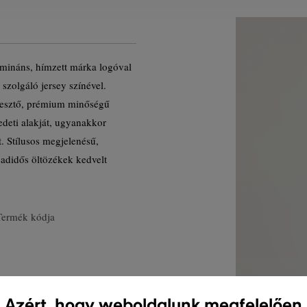
omináns, hímzett márka logóval
szolgáló jersey színével.
resztő, prémium minőségű
edeti alakját, ugyanakkor
. Stílusos megjelenésű,
badidős öltözékek kedvelt
Termék kódja
Azért, hogy weboldalunk megfelelően