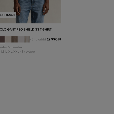
ÚJDONSÁG
ÓLÓ GANT REG SHIELD SS T-SHIRT
19 990 Ft
+5 további
lérhető méretek:
,
M
,
L
,
XL
,
XXL
+3 további