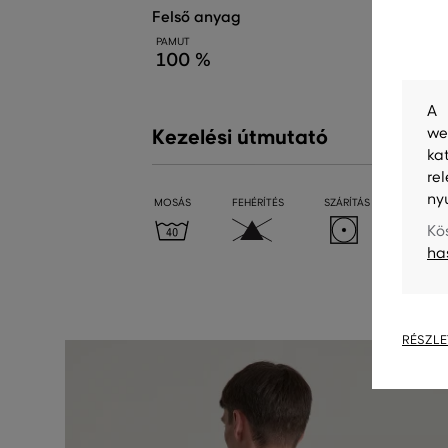
felső anyag
PAMUT
100 %
A 
we
Kezelési útmutató
ka
re
ny
MOSÁS
FEHÉRÍTÉS
SZÁRÍTÁS
VASALÁ
Kö
ha
RÉSZLE