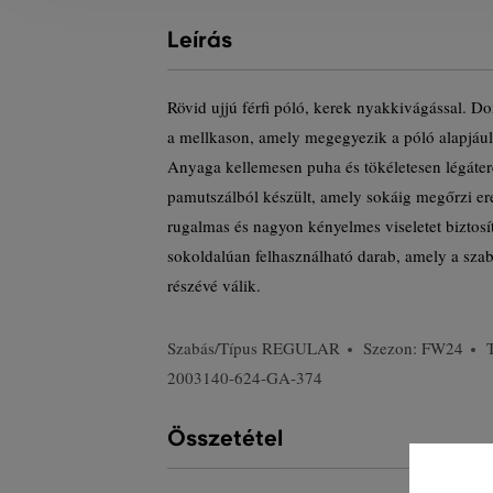
Leírás
Rövid ujjú férfi póló, kerek nyakkivágással. D
a mellkason, amely megegyezik a póló alapjául 
Anyaga kellemesen puha és tökéletesen légáte
pamutszálból készült, amely sokáig megőrzi er
rugalmas és nagyon kényelmes viseletet biztosít
sokoldalúan felhasználható darab, amely a sza
részévé válik.
Szabás/Típus
REGULAR
Szezon: FW24
2003140-624-GA-374
Összetétel