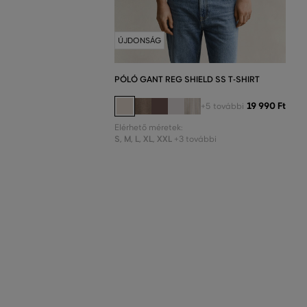
ÚJDONSÁG
PÓLÓ GANT REG SHIELD SS T-SHIRT
19 990 Ft
+5 további
Elérhető méretek:
S
,
M
,
L
,
XL
,
XXL
+3 további