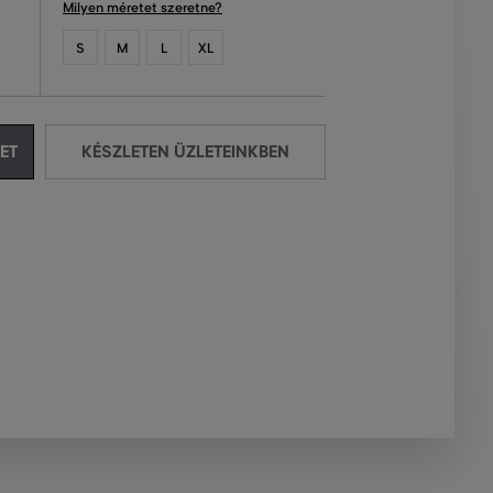
Milyen méretet szeretne?
S
M
L
XL
ET
KÉSZLETEN ÜZLETEINKBEN