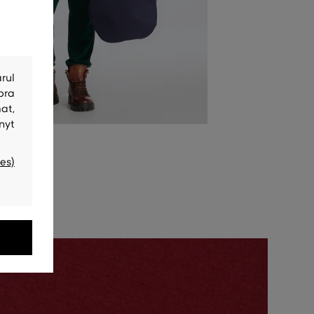
rul
bra
at,
nyt
es)