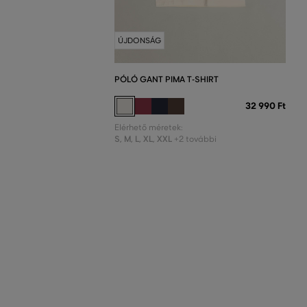
ÚJDONSÁG
PÓLÓ GANT PIMA T-SHIRT
32 990 Ft
Elérhető méretek:
S
,
M
,
L
,
XL
,
XXL
+2 további