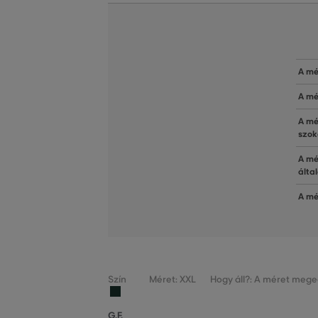
A mé
A mé
A mé
szok
A mé
álta
A mé
Szín
Méret: XXL
Hogy áll?: A méret mege
G.F.