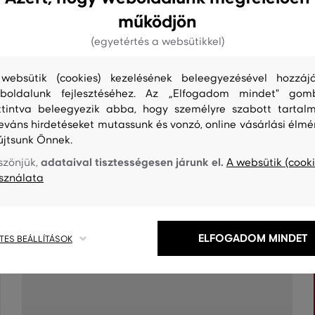
működjön
(egyetértés a websütikkel)
websütik (cookies) kezelésének beleegyezésével hozzájá
boldalunk fejlesztéséhez. Az „Elfogadom mindet" gom
ttintva beleegyezik abba, hogy személyre szabott tartalm
leváns hirdetéseket mutassunk és vonzó, online vásárlási élmé
újtsunk Önnek.
S
TISZTÍTÁS
adataival tisztességesen járunk el.
szönjük,
A websütik (cooki
sználata
ELFOGADOM MINDET
TES BEÁLLÍTÁSOK