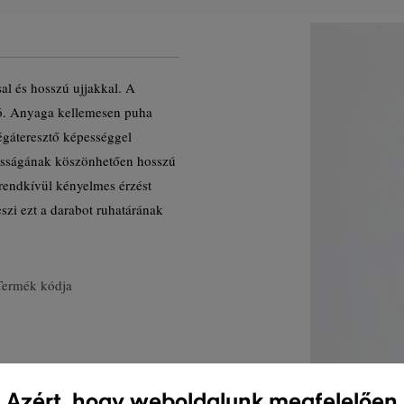
al és hosszú ujjakkal. A
tó. Anyaga kellemesen puha
égáteresztő képességgel
asságának köszönhetően hosszú
 rendkívül kényelmes érzést
eszi ezt a darabot ruhatárának
Termék kódja
Azért, hogy weboldalunk megfelelően