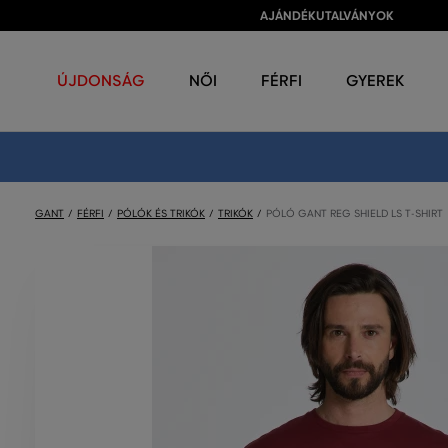
AJÁNDÉKUTALVÁNYOK
ÚJDONSÁG
NŐI
FÉRFI
GYEREK
GANT
FÉRFI
PÓLÓK ÉS TRIKÓK
TRIKÓK
PÓLÓ GANT REG SHIELD LS T-SHIRT