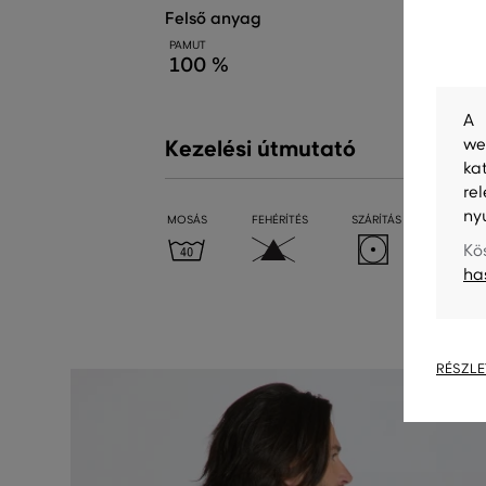
felső anyag
PAMUT
100 %
A 
we
Kezelési útmutató
ka
re
ny
MOSÁS
FEHÉRÍTÉS
SZÁRÍTÁS
VASALÁ
Kö
ha
RÉSZLE