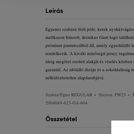
Leírás
Egyenes szabású férfi póló, kerek nyakkivágáss
mellkason hímzett, ikonikus Gant logó találha
prémium pamutszálból áll, amely egyedülálló l
rendelkezik. A kiváló minőségű jersey rugalm
ideig megőrzi eredeti alakját és viselés közben
garantál. Az időtálló dizájn és a sokoldalúság t
nélkülözhetetlen alapdarabjává.
Szabás/Típus
REGULAR
Szezon: FW23
2004049-623-GA-604
Összetétel