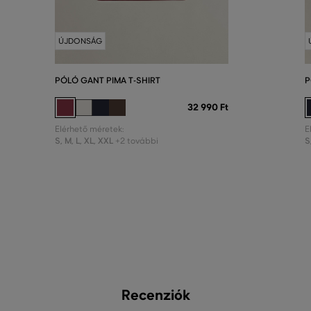
ÚJDONSÁG
PÓLÓ GANT PIMA T-SHIRT
P
32 990 Ft
Elérhető méretek:
E
S
,
M
,
L
,
XL
,
XXL
S
+2 további
Recenziók