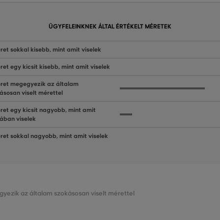
ÜGYFELEINKNEK ÁLTAL ÉRTÉKELT MÉRETEK
ret sokkal kisebb, mint amit viselek
ret egy kicsit kisebb, mint amit viselek
ret megegyezik az általam
ásosan viselt mérettel
ret egy kicsit nagyobb, mint amit
lában viselek
ret sokkal nagyobb, mint amit viselek
gyezik az általam szokásosan viselt mérettel