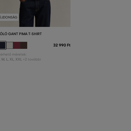
ÚJDONSÁG
ÓLÓ GANT PIMA T-SHIRT
32 990 Ft
lérhető méretek:
,
M
,
L
,
XL
,
XXL
+2 további