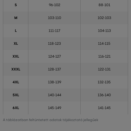
S
96-102
88-101
M
103-110
102-103
L
111-117
104-113
XL
118-123
114-115
XXL
124-127
116-121
XXXL
128-137
122-131
4XL
138-139
132-135
5XL
140-144
136-140
6XL
145-149
141-145
A táblázatban feltüntetett adatok tájékoztató jellegűek