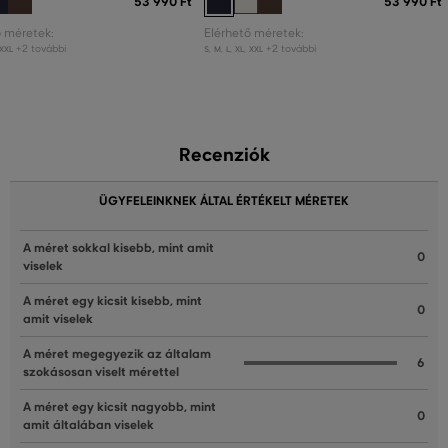
53 990 Ft
53 990 Ft
ő méretek:
Elérhető méretek:
+2 további
+2 további
XXL
S
,
M
,
L
,
XL
,
XXL
Recenziók
ÜGYFELEINKNEK ÁLTAL ÉRTÉKELT MÉRETEK
A méret sokkal kisebb, mint amit
0
viselek
A méret egy kicsit kisebb, mint
0
amit viselek
A méret megegyezik az általam
6
szokásosan viselt mérettel
A méret egy kicsit nagyobb, mint
0
amit általában viselek