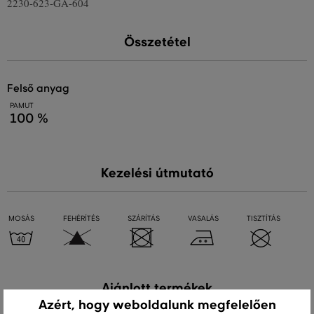
2230-623-GA-604
Összetétel
felső anyag
PAMUT
100 %
Kezelési útmutató
MOSÁS
FEHÉRÍTÉS
SZÁRÍTÁS
VASALÁS
TISZTÍTÁS
Ajánlott termékek
Azért, hogy weboldalunk megfelelően