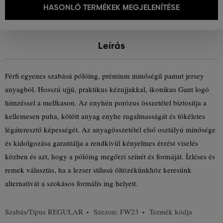
HASONLÓ TERMÉKEK MEGJELENÍTÉSE
Leírás
Férfi egyenes szabású pólóing, prémium minőségű pamut jersey
anyagból. Hosszú ujjú, praktikus kézujjakkal, ikonikus Gant logó
hímzéssel a mellkason. Az enyhén porózus összetétel biztosítja a
kellemesen puha, kötött anyag enyhe rugalmasságát és tökéletes
légáteresztő képességét. Az anyagösszetétel első osztályú minősége
és kidolgozása garantálja a rendkívül kényelmes érzést viselés
közben és azt, hogy a pólóing megőrzi színét és formáját. Ízléses és
remek választás, ha a lezser stílusú öltözékünkhöz keresünk
alternatívát a szokásos formális ing helyett.
Szabás/Típus
REGULAR
Szezon: FW23
Termék kódja