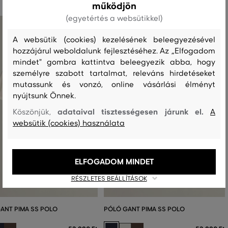
működjön
(egyetértés a websütikkel)
A websütik (cookies) kezelésének beleegyezésével
hozzájárul weboldalunk fejlesztéséhez. Az „Elfogadom
mindet" gombra kattintva beleegyezik abba, hogy
személyre szabott tartalmat, releváns hirdetéseket
mutassunk és vonzó, online vásárlási élményt
nyújtsunk Önnek.
adataival tisztességesen járunk el.
Köszönjük,
A
websütik (cookies) használata
ELFOGADOM MINDET
RÉSZLETES BEÁLLÍTÁSOK
ANT PIMA SS POLO
PÓLÓ GANT PIMA SS POLO