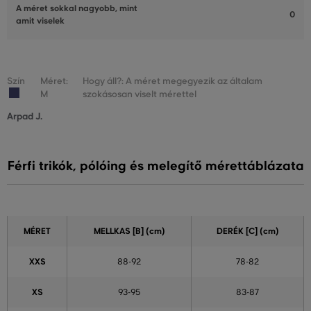
A méret sokkal nagyobb, mint
0
amit viselek
Szín
Méret:
Hogy áll?: A méret megegyezik az általam
M
szokásosan viselt mérettel
Arpad J.
Férfi trikók, pólóing és melegítő mérettáblázata
MÉRET
MELLKAS
[B] (cm)
DERÉK
[C] (cm)
XXS
88-92
78-82
XS
93-95
83-87