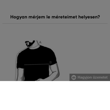
Hogyan mérjem le méreteimet helyesen?
Hagyjon üzenetet