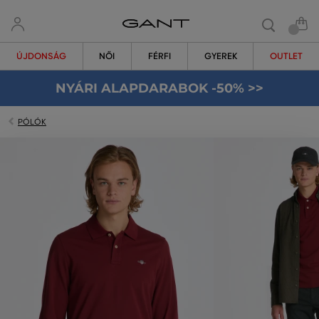
ÚJDONSÁG
NŐI
FÉRFI
GYEREK
OUTLET
NYÁRI ALAPDARABOK -50% >>
PÓLÓK