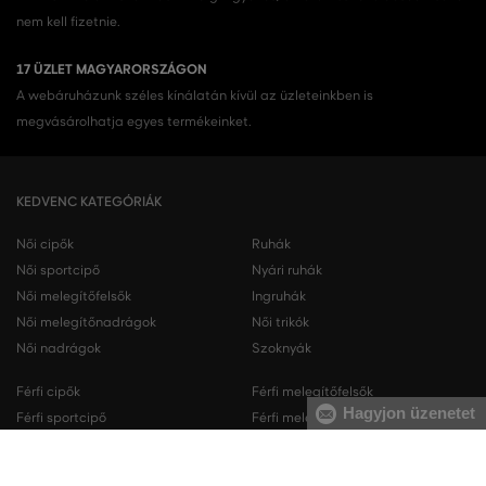
nem kell fizetnie.
17 ÜZLET MAGYARORSZÁGON
A webáruházunk széles kínálatán kívül az üzleteinkben is
megvásárolhatja egyes termékeinket.
KEDVENC KATEGÓRIÁK
Női cipők
Ruhák
Női sportcipő
Nyári ruhák
Női melegítőfelsők
Ingruhák
Női melegítőnadrágok
Női trikók
Női nadrágok
Szoknyák
Férfi cipők
Férfi melegítőfelsők
Hagyjon üzenetet
Férfi sportcipő
Férfi melegítőnadrágok
Férfi ingek
Férfi pulóverek
Férfi trikók
Férfi nadrágok