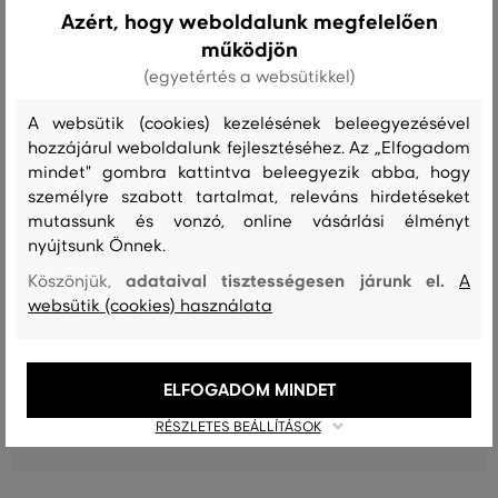
Azért, hogy weboldalunk megfelelően
működjön
(egyetértés a websütikkel)
Recenziók
A websütik (cookies) kezelésének beleegyezésével
ÜGYFELEINKNEK ÁLTAL ÉRTÉKELT MÉRETEK
hozzájárul weboldalunk fejlesztéséhez. Az „Elfogadom
mindet" gombra kattintva beleegyezik abba, hogy
A méret sokkal kisebb, mint amit
személyre szabott tartalmat, releváns hirdetéseket
0
viselek
mutassunk és vonzó, online vásárlási élményt
nyújtsunk Önnek.
A méret egy kicsit kisebb, mint
0
amit viselek
adataival tisztességesen járunk el.
Köszönjük,
A
A méret megegyezik az általam
websütik (cookies) használata
4
szokásosan viselt mérettel
A méret egy kicsit nagyobb, mint
0
amit általában viselek
ELFOGADOM MINDET
A méret sokkal nagyobb, mint
RÉSZLETES BEÁLLÍTÁSOK
0
amit viselek