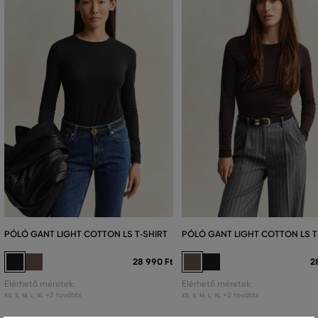
PÓLÓ GANT LIGHT COTTON LS T-SHIRT
PÓLÓ GANT LIGHT COTTON LS T
28 990 Ft
2
Elérhető méretek:
Elérhető méretek:
+2 további
+2 további
XS
,
S
,
M
,
L
,
XL
XS
,
S
,
M
,
L
,
XL