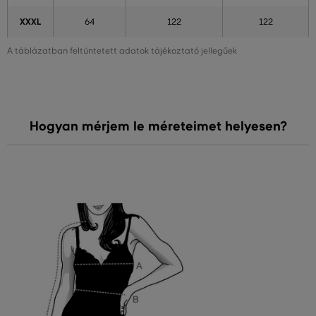
XXXL
64
122
122
A táblázatban feltüntetett adatok tájékoztató jellegűek
Hogyan mérjem le méreteimet helyesen?