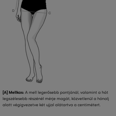
[A] Mellkas:
A mell legerősebb pontjánál, valamint a hát
legszélesebb részénél mérje magát, közvetlenül a hónalj
alatt végigvezetve két ujjal alátartva a centimétert.