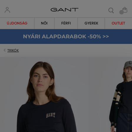
ÚJDONSÁG
NŐI
FÉRFI
GYEREK
OUTLET
NYÁRI ALAPDARABOK -50% >>
TRIKÓK