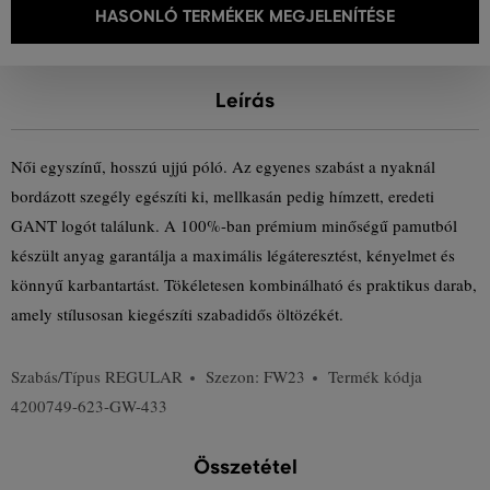
HASONLÓ TERMÉKEK MEGJELENÍTÉSE
Leírás
Női egyszínű, hosszú ujjú póló. Az egyenes szabást a nyaknál
bordázott szegély egészíti ki, mellkasán pedig hímzett, eredeti
GANT logót találunk. A 100%-ban prémium minőségű pamutból
készült anyag garantálja a maximális légáteresztést, kényelmet és
könnyű karbantartást. Tökéletesen kombinálható és praktikus darab,
amely stílusosan kiegészíti szabadidős öltözékét.
Szabás/Típus
REGULAR
Szezon: FW23
Termék kódja
4200749-623-GW-433
Összetétel