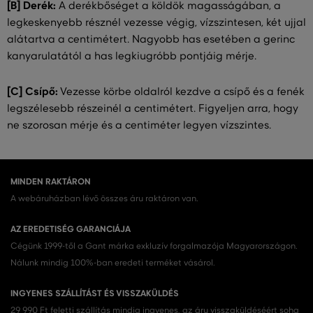
[B] Derék:
A derékbőséget a köldök magasságában, a
legkeskenyebb résznél vezesse végig, vízszintesen, két ujjal
alátartva a centimétert. Nagyobb has esetében a gerinc
kanyarulatától a has legkiugróbb pontjáig mérje.
[C] Csípő:
Vezesse körbe oldalról kezdve a csípő és a fenék
legszélesebb részeinél a centimétert. Figyeljen arra, hogy
ne szorosan mérje és a centiméter legyen vízszintes.
MINDEN RAKTÁRON
A webáruházban lévő összes áru raktáron van.
AZ EREDETISÉG GARANCIÁJA
Cégünk 1999-től a Gant márka exkluzív forgalmazója Magyarországon.
Nálunk mindig 100%-ban eredeti terméket vásárol.
INGYENES SZÁLLÍTÁST ÉS VISSZAKÜLDÉS
29 990 Ft feletti szállítás mindig ingyenes, az áru visszaküldéséért soha