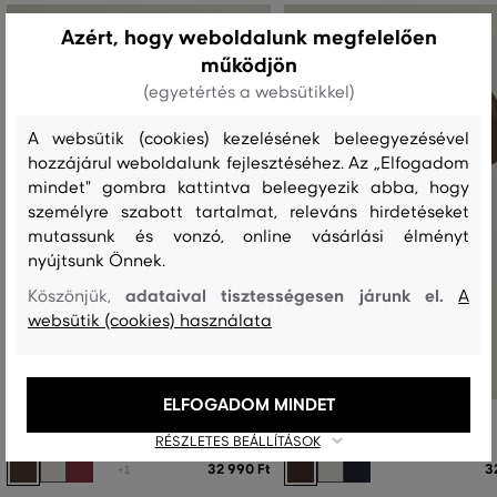
Azért, hogy weboldalunk megfelelően
működjön
(egyetértés a websütikkel)
A websütik (cookies) kezelésének beleegyezésével
hozzájárul weboldalunk fejlesztéséhez. Az „Elfogadom
mindet" gombra kattintva beleegyezik abba, hogy
személyre szabott tartalmat, releváns hirdetéseket
mutassunk és vonzó, online vásárlási élményt
nyújtsunk Önnek.
adataival tisztességesen járunk el.
Köszönjük,
A
websütik (cookies) használata
ELFOGADOM MINDET
PÓLÓ GANT PIMA T-SHIRT
PÓLÓ GANT SLIM SS T-SHIRT
RÉSZLETES BEÁLLÍTÁSOK
32 990 Ft
3
+1