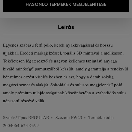
HASONLÓ TERMÉKEK MEGJELENÍTÉSE
Leírás
Egyenes szabású férfi póló, kerek nyakkivágással és hosszú
ujjakkal. Eredeti márkajelzéssel, tonális 3D mintával a mellkason.
Tökéletesen légáteresztő és nagyon kellemes tapintású anyaga
kiváló minőségű pamutszálból készült, amely garantálja a rendkívül
kényelmes érzést viselés közben és azt, hogy a darab sokáig
megőrzi színét és alakját. Sokoldalú és stílusos megjelenésű póló,
amely prémium tulajdonságainak köszönhetően a szabadidős stílus
népszerű részévé válik.
Szabás/Típus
REGULAR
Szezon: FW23
Termék kódja
2004064-623-GA-5