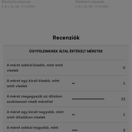
Elérhető méretek:
Elérhető méretek:
+2 további
+1 további
S
,
M
,
L
,
XL
,
XXL
S
,
M
,
L
,
XL
,
XXL
Recenziók
ÜGYFELEINKNEK ÁLTAL ÉRTÉKELT MÉRETEK
A méret sokkal kisebb, mint amit
0
viselek
A méret egy kicsit kisebb, mint
1
amit viselek
A méret megegyezik az általam
12
szokásosan viselt mérettel
A méret egy kicsit nagyobb, mint
1
amit általában viselek
A méret sokkal nagyobb, mint
2