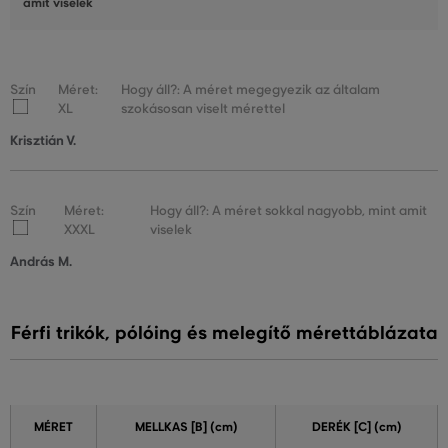
amit viselek
Szín
Méret:
Hogy áll?: A méret megegyezik az általam
XL
szokásosan viselt mérettel
Krisztián V.
Szín
Méret:
Hogy áll?: A méret sokkal nagyobb, mint amit
XXXL
viselek
András M.
Férfi trikók, pólóing és melegítő mérettáblázata
MÉRET
MELLKAS
[B] (cm)
DERÉK
[C] (cm)