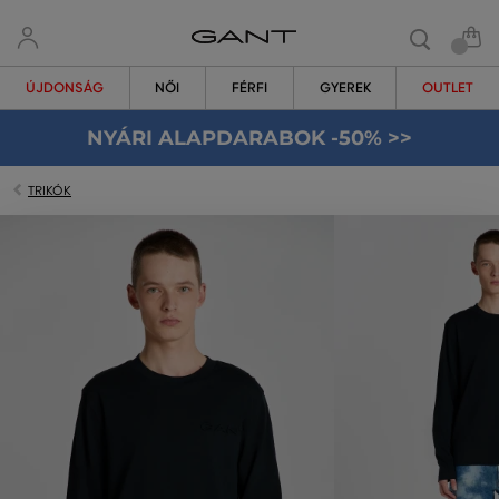
ÚJDONSÁG
NŐI
FÉRFI
GYEREK
OUTLET
NYÁRI ALAPDARABOK -50% >>
TRIKÓK