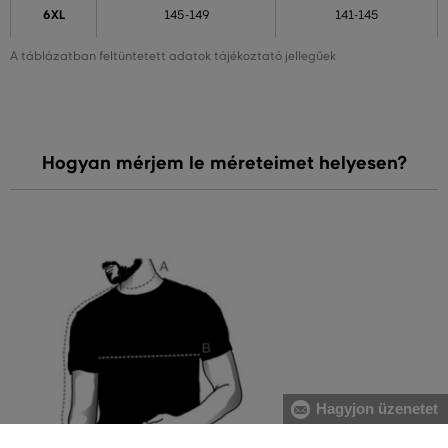
6XL
145-149
141-145
A táblázatban feltüntetett adatok tájékoztató jellegűek
Hogyan mérjem le méreteimet helyesen?
Hagyjon üzenetet