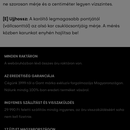
ne szorosan mérje és a centiméter legyen vízszintes.
[E] Ujjhossz:
A karöltő legmagasabb pontjától
(vállcsonttól) az alsó kar csuklócsontjáig mérje. A mérés
közben karunkat enyhén hajlítsa be!
MINDEN RAKTÁRON
A webáruházban lévő összes áru raktáron van.
AZ EREDETISÉG GARANCIÁJA
Cégünk 1999-től a Gant márka exkluzív forgalmazója Magyarországon.
Nálunk mindig 100%-ban eredeti terméket vásárol.
INGYENES SZÁLLÍTÁST ÉS VISSZAKÜLDÉS
29 990 Ft feletti szállítás mindig ingyenes, az áru visszaküldéséért soha
nem kell fizetnie.
17 ÜZLET MAGYARORSZÁGON