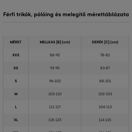
Férfi trikók, pólóing és melegítő mérettáblázata
MÉRET
MELLKAS
[B] (cm)
DERÉK
[C] (cm)
XXS
88-92
78-82
XS
93-95
83-87
S
96-102
88-101
M
103-110
102-103
L
111-117
104-113
XL
118-123
114-115