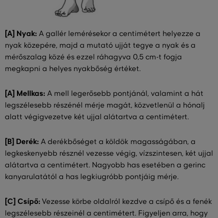
[A] Nyak:
A gallér lemérésekor a centimétert helyezze a
nyak közepére, majd a mutató ujját tegye a nyak és a
mérőszalag közé és ezzel ráhagyva 0,5 cm-t fogja
megkapni a helyes nyakbőség értéket.
[A] Mellkas:
A mell legerősebb pontjánál, valamint a hát
legszélesebb részénél mérje magát, közvetlenül a hónalj
alatt végigvezetve két ujjal alátartva a centimétert.
[B] Derék:
A derékbőséget a köldök magasságában, a
legkeskenyebb résznél vezesse végig, vízszintesen, két ujjal
alátartva a centimétert. Nagyobb has esetében a gerinc
kanyarulatától a has legkiugróbb pontjáig mérje.
[C] Csípő:
Vezesse körbe oldalról kezdve a csípő és a fenék
legszélesebb részeinél a centimétert. Figyeljen arra, hogy