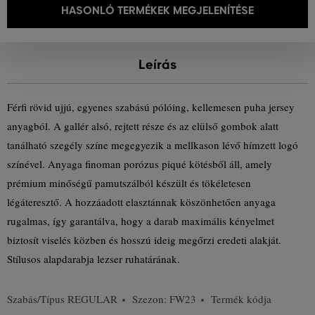
HASONLÓ TERMÉKEK MEGJELENÍTÉSE
Leírás
Férfi rövid ujjú, egyenes szabású pólóing, kellemesen puha jersey
anyagból. A gallér alsó, rejtett része és az elülső gombok alatt
tanálható szegély színe megegyezik a mellkason lévő hímzett logó
színével. Anyaga finoman porózus piqué kötésből áll, amely
prémium minőségű pamutszálból készült és tökéletesen
légáteresztő. A hozzáadott elasztánnak köszönhetően anyaga
rugalmas, így garantálva, hogy a darab maximális kényelmet
biztosít viselés közben és hosszú ideig megőrzi eredeti alakját.
Stílusos alapdarabja lezser ruhatárának.
Szabás/Típus
REGULAR
Szezon: FW23
Termék kódja