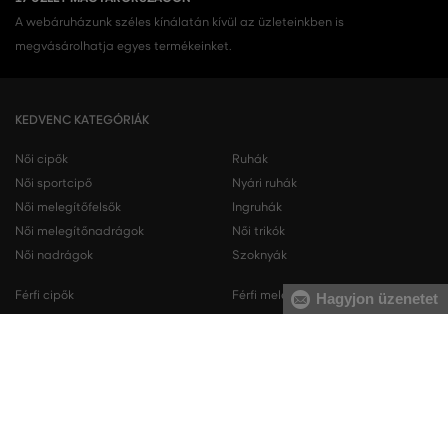
A webáruházunk széles kínálatán kívül az üzleteinkben is
megvásárolhatja egyes termékeinket.
KEDVENC KATEGÓRIÁK
Női cipők
Ruhák
Női sportcipő
Nyári ruhák
Női melegítőfelsők
Ingruhák
Női melegítőnadrágok
Női trikók
Női nadrágok
Szoknyák
Férfi cipők
Férfi melegítőfelsők
Hagyjon üzenetet
Férfi sportcipő
Férfi melegítőnadrágok
Férfi ingek
Férfi pulóverek
Férfi trikók
Férfi nadrágok
Férfi rövidnadrágok
Férfi fehérneműk