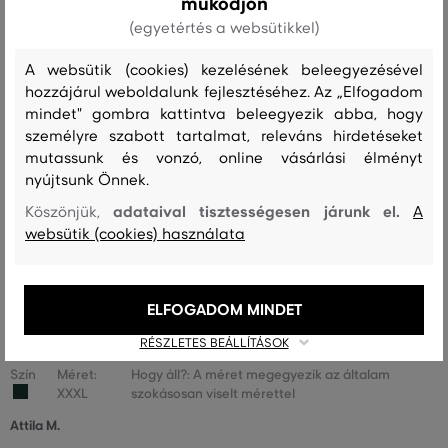
működjön
(egyetértés a websütikkel)
A méret sokkal nagyobb, mint
0
amit viselek
A websütik (cookies) kezelésének beleegyezésével
hozzájárul weboldalunk fejlesztéséhez. Az „Elfogadom
mindet" gombra kattintva beleegyezik abba, hogy
Szín
Méret:
Hogy áll?: A méret megegyezik az általam
személyre szabott tartalmat, releváns hirdetéseket
XL
szokásosan viselt mérettel
mutassunk és vonzó, online vásárlási élményt
nyújtsunk Önnek.
Árpád P.
adataival tisztességesen járunk el.
Köszönjük,
A
websütik (cookies) használata
Szín
Méret:
Hogy áll?: A méret megegyezik az általam
XXXL
szokásosan viselt mérettel
Attila M.
ELFOGADOM MINDET
RÉSZLETES BEÁLLÍTÁSOK
Szín
Méret:
Hogy áll?: A méret megegyezik az általam
XXXL
szokásosan viselt mérettel
Attila M.