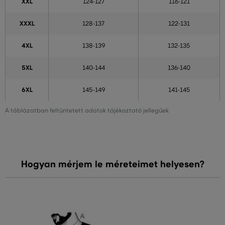
XXL
124-127
116-121
XXXL
128-137
122-131
4XL
138-139
132-135
5XL
140-144
136-140
6XL
145-149
141-145
A táblázatban feltüntetett adatok tájékoztató jellegűek
Hogyan mérjem le méreteimet helyesen?