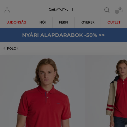
ÚJDONSÁG
NŐI
FÉRFI
GYEREK
OUTLET
NYÁRI ALAPDARABOK -50% >>
PÓLÓK