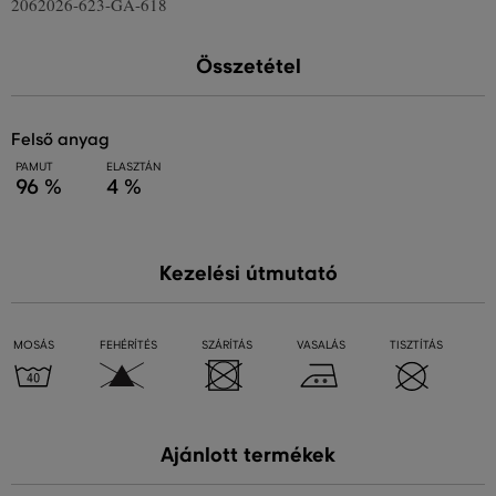
2062026-623-GA-618
Összetétel
felső anyag
PAMUT
ELASZTÁN
96 %
4 %
Kezelési útmutató
MOSÁS
FEHÉRÍTÉS
SZÁRÍTÁS
VASALÁS
TISZTÍTÁS
Ajánlott termékek