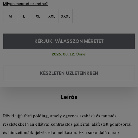
Milyen méretet szeretne?
M
L
XL
XXL
XXXL
KÉRJÜK, VÁLASSZON MÉRETET
2026. 08. 12.
Önnél
KÉSZLETEN ÜZLETEINKBEN
Leírás
Rövid ujjú férfi pólóing, amely egyenes szabású és mutatós
részletekkel van ellátva: kontrasztos gallérral, aláfestett gombsorral
és hímzett márkajelzéssel a mellkason. Ez a sokoldalú darab