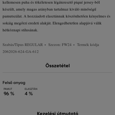
kellemesen puha és tökéletesen légáteresztő piqué jersey-ből
készült, amely magas arányban tartalmaz kiváló minőségű
pamutszálat. A hozzáadott elasztánnak köszönhetően kényelmes és
sokáig megőrzi eredeti alakját. Elengedhetetlen alapjává válik
hétköznapi stílusának.
Szabás/Típus
REGULAR
Szezon: FW24
Termék kódja
2062026-624-GA-612
Összetétel
felső anyag
PAMUT
ELASZTÁN
96 %
4 %
Kezelési útmutató