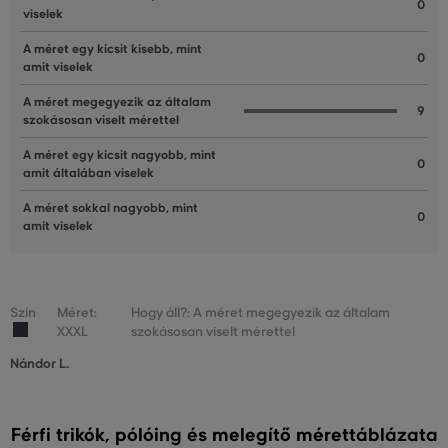
0
viselek
A méret egy kicsit kisebb, mint
0
amit viselek
A méret megegyezik az általam
9
szokásosan viselt mérettel
A méret egy kicsit nagyobb, mint
0
amit általában viselek
A méret sokkal nagyobb, mint
0
amit viselek
Szín
Méret:
Hogy áll?: A méret megegyezik az általam
XXXL
szokásosan viselt mérettel
Nándor L.
Férfi trikók, pólóing és melegítő mérettáblázata