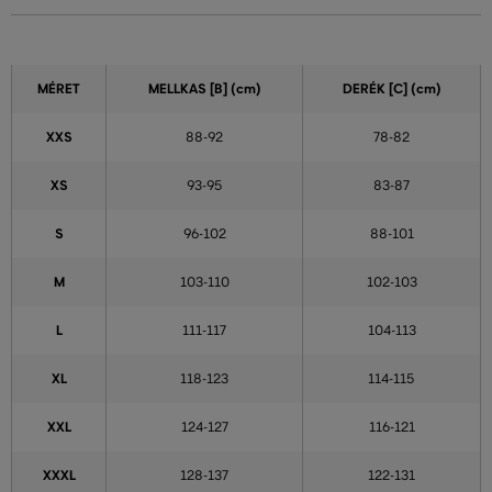
MÉRET
MELLKAS
[B] (cm)
DERÉK
[C] (cm)
XXS
88-92
78-82
XS
93-95
83-87
S
96-102
88-101
M
103-110
102-103
L
111-117
104-113
XL
118-123
114-115
XXL
124-127
116-121
XXXL
128-137
122-131