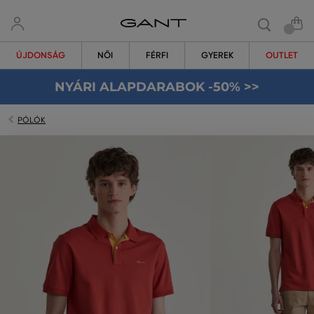
ÚJDONSÁG
NŐI
FÉRFI
GYEREK
OUTLET
NYÁRI ALAPDARABOK -50% >>
PÓLÓK