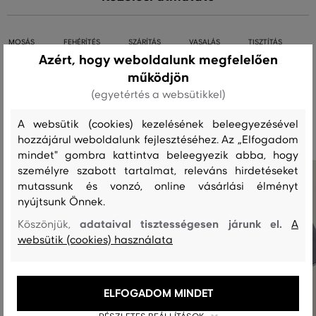
MOSÁS
FEHÉRÍTÉS
SZÁRÍTÁS
VASALÁS
TISZTÍTÁS
Azért, hogy weboldalunk megfelelően
működjön
(egyetértés a websütikkel)
Ajánlott termékek
A websütik (cookies) kezelésének beleegyezésével
hozzájárul weboldalunk fejlesztéséhez. Az „Elfogadom
mindet" gombra kattintva beleegyezik abba, hogy
személyre szabott tartalmat, releváns hirdetéseket
mutassunk és vonzó, online vásárlási élményt
nyújtsunk Önnek.
adataival tisztességesen járunk el.
Köszönjük,
A
websütik (cookies) használata
ELFOGADOM MINDET