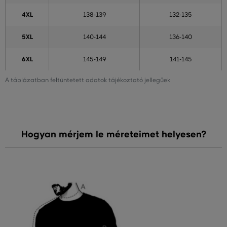
4XL
138-139
132-135
5XL
140-144
136-140
6XL
145-149
141-145
A táblázatban feltüntetett adatok tájékoztató jellegűek
Hogyan mérjem le méreteimet helyesen?