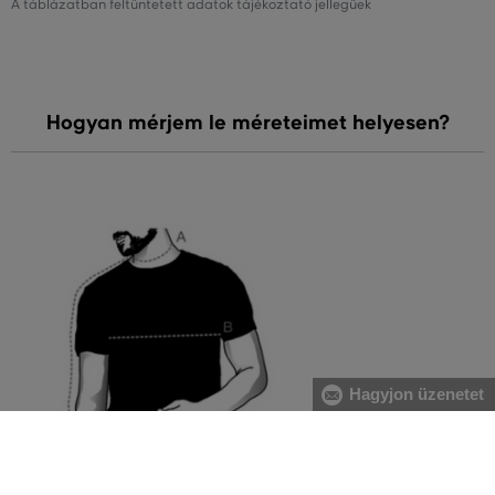
A táblázatban feltüntetett adatok tájékoztató jellegűek
Hogyan mérjem le méreteimet helyesen?
Hagyjon üzenetet