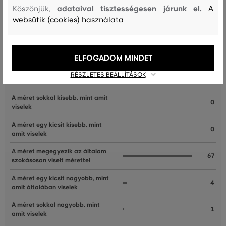
adataival tisztességesen járunk el.
Köszönjük,
A
websütik (cookies) használata
Recenziók
ELFOGADOM MINDET
ÜGYFELEINKNEK ÁLTAL ÉRTÉKELT MÉRETEK
RÉSZLETES BEÁLLÍTÁSOK
A méret sokkal kisebb, mint amit
0
viselek
A méret egy kicsit kisebb, mint
0
amit viselek
A méret megegyezik az általam
67
szokásosan viselt mérettel
A méret egy kicsit nagyobb, mint
4
amit általában viselek
A méret sokkal nagyobb, mint
1
amit viselek