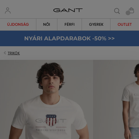
ÚJDONSÁG
NŐI
FÉRFI
GYEREK
OUTLET
NYÁRI ALAPDARABOK -50% >>
TRIKÓK