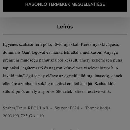
HASONLÓ TERMÉKEK MEGJELENÍTÉSE
Leírás
Egyenes szabású férfi póló, rövid ujjakkal. Kerek nyakkivágású,
domináns Gant logóval és márka felirattal a mellkason. Anyaga
prémium minőségű pamutszálból készült, amely kellemesen puha
tapintású, légáteresztő és nagyon kényelmes viseletet biztosít. A
kiváló minőségű jersey előnye az egyedülálló rugalmasság, ennek
ellenére azonban a sokáig megőrzi eredeti alakját. Szabadidős
stílusú póló, amely a sportos öltözetek ízléses részévé válik.
Szabás/Típus
REGULAR
Szezon: PS24
Termék kódja
2003199-723-GA-110