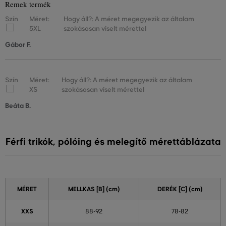
Remek termék
Szín
Méret:
Hogy áll?: A méret megegyezik az általam
5XL
szokásosan viselt mérettel
Gábor F.
Szín
Méret:
Hogy áll?: A méret megegyezik az általam
XS
szokásosan viselt mérettel
Beáta B.
Férfi trikók, pólóing és melegítő mérettáblázata
MÉRET
MELLKAS
[B] (cm)
DERÉK
[C] (cm)
XXS
88-92
78-82