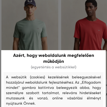
Azért, hogy weboldalunk megfelelően
működjön
(egyetértés a websütikkel)
A websütik (cookies) kezelésének beleegyezésével
hozzájárul weboldalunk fejlesztéséhez. Az „Elfogadom
PÓLÓ GANT REG SHIELD SS T-SHIRT
PÓLÓ GANT REG SHIELD SS T-SH
mindet" gombra kattintva beleegyezik abba, hogy
személyre szabott tartalmat, releváns hirdetéseket
19 990 Ft
1
+7
+7
mutassunk és vonzó, online vásárlási élményt
Elérhető méretek:
Elérhető méretek:
nyújtsunk Önnek.
+3 további
+3 további
S
,
M
,
L
,
XL
,
XXL
S
,
M
,
L
,
XL
,
XXL