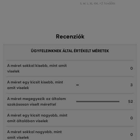
+2 további
S
,
M
,
L
,
XL
,
XXL
Recenziók
ÜGYFELEINKNEK ÁLTAL ÉRTÉKELT MÉRETEK
A méret sokkal kisebb, mint amit
0
viselek
A méret egy kicsit kisebb, mint
3
amit viselek
A méret megegyezik az általam
52
szokásosan viselt mérettel
A méret egy kicsit nagyobb, mint
0
amit általában viselek
A méret sokkal nagyobb, mint
0
amit viselek