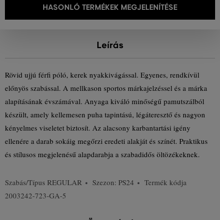
HASONLÓ TERMÉKEK MEGJELENÍTÉSE
Leírás
Rövid ujjú férfi póló, kerek nyakkivágással. Egyenes, rendkívül
előnyös szabással. A mellkason sportos márkajelzéssel és a márka
alapításának évszámával. Anyaga kiváló minőségű pamutszálból
készült, amely kellemesen puha tapintású, légáteresztő és nagyon
kényelmes viseletet biztosít. Az alacsony karbantartási igény
ellenére a darab sokáig megőrzi eredeti alakját és színét. Praktikus
és stílusos megjelenésű alapdarabja a szabadidős öltözékeknek.
Szabás/Típus
REGULAR
Szezon: PS24
Termék kódja
2003242-723-GA-5