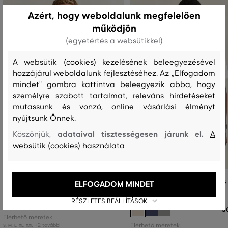
Azért, hogy weboldalunk megfelelően
működjön
(egyetértés a websütikkel)
A websütik (cookies) kezelésének beleegyezésével
hozzájárul weboldalunk fejlesztéséhez. Az „Elfogadom
mindet" gombra kattintva beleegyezik abba, hogy
személyre szabott tartalmat, releváns hirdetéseket
mutassunk és vonzó, online vásárlási élményt
nyújtsunk Önnek.
adataival tisztességesen járunk el.
Köszönjük,
A
websütik (cookies) használata
PÓLÓ GANT PIMA T-SHIRT
PÓLÓ GANT MICRO TEXTURE SS 
ELFOGADOM MINDET
SHIRT
RÉSZLETES BEÁLLÍTÁSOK
32 990 Ft
3
Elérhető méretek:
+2 további
Elérhető méretek:
S
,
M
,
L
,
XL
,
XXL