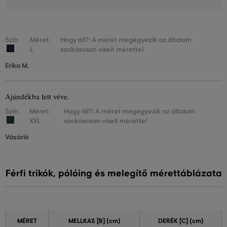
Szín
Méret:
Hogy áll?: A méret megegyezik az általam
L
szokásosan viselt mérettel
Erika M.
Ajándékba lett véve.
Szín
Méret:
Hogy áll?: A méret megegyezik az általam
XXL
szokásosan viselt mérettel
Vásárló
Férfi trikók, pólóing és melegítő mérettáblázata
MÉRET
MELLKAS
[B] (cm)
DERÉK
[C] (cm)