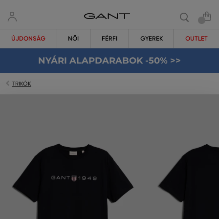
ÚJDONSÁG
NŐI
FÉRFI
GYEREK
OUTLET
NYÁRI ALAPDARABOK -50% >>
TRIKÓK