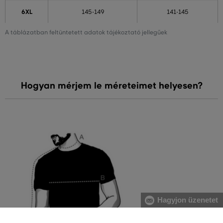
6XL
145-149
141-145
A táblázatban feltüntetett adatok tájékoztató jellegűek
Hogyan mérjem le méreteimet helyesen?
Hagyjon üzenetet